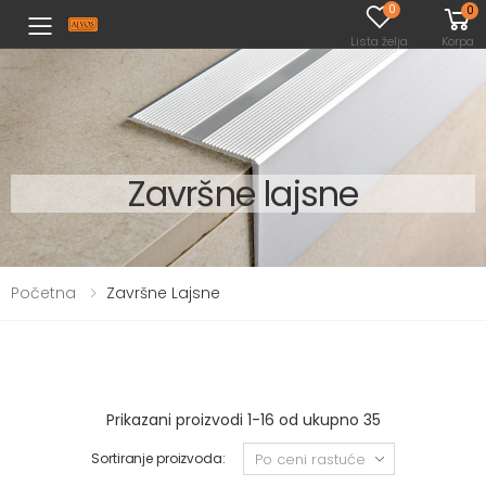
0
0
Toggle mobile menu
Lista želja
Korpa
Završne lajsne
Početna
Završne Lajsne
Prikazani proizvodi 1-16 od ukupno 35
Sortiranje proizvoda: