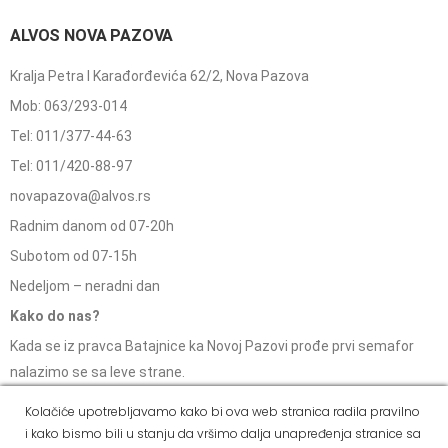
ALVOS NOVA PAZOVA
Kralja Petra I Karađorđevića 62/2, Nova Pazova
Mob: 063/293-014
Tel: 011/377-44-63
Tel: 011/420-88-97
novapazova@alvos.rs
Radnim danom od 07-20h
Subotom od 07-15h
Nedeljom – neradni dan
Kako do nas?
Kada se iz pravca Batajnice ka Novoj Pazovi prođe prvi semafor
nalazimo se sa leve strane.
Kolačiće upotrebljavamo kako bi ova web stranica radila pravilno
i kako bismo bili u stanju da vršimo dalja unapređenja stranice sa