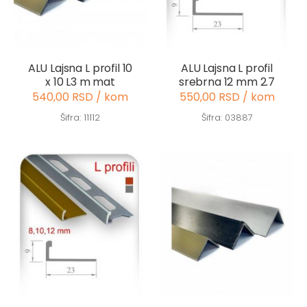
ALU Lajsna L profil 10
ALU Lajsna L profil
x 10 L3 m mat
srebrna 12 mm 2.7
540,00 RSD / kom
550,00 RSD / kom
Šifra: 11112
Šifra: 03887