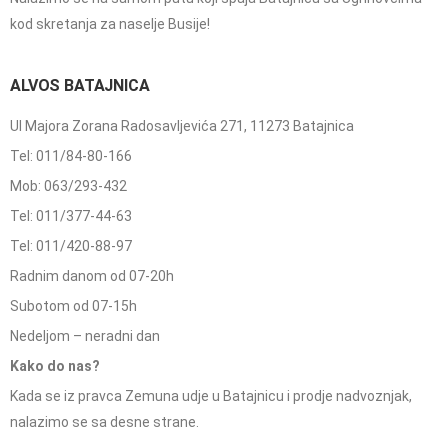
kod skretanja za naselje Busije!
ALVOS BATAJNICA
Ul Majora Zorana Radosavljevića 271, 11273 Batajnica
Tel: 011/84-80-166
Mob: 063/293-432
Tel: 011/377-44-63
Tel: 011/420-88-97
Radnim danom od 07-20h
Subotom od 07-15h
Nedeljom – neradni dan
Kako do nas?
Kada se iz pravca Zemuna udje u Batajnicu i prodje nadvoznjak,
nalazimo se sa desne strane.