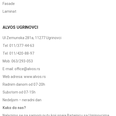
Fasade
Laminat
ALVOS UGRINOVCI
Ul Zemunska 281a, 11277 Ugrinovci
Tel: 011/377-44-63
Tel: 011/420-88-97
Mob: 063/293-053
E-mail: office@alvos.rs
Web adresa: www.alvos.rs
Radnim danom od 07-20h
Subotom od 07-15h
Nedeljom – neradni dan
Kako do nas?
Nalazimo se na samom putu koji spaja Batajnicu sa Ugrinovcima