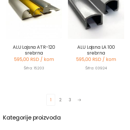
ALU Lajsna ATR-120
ALU Lajsna LA 100
srebrna
srebrna
595,00 RSD / kom
595,00 RSD / kom
Šifra: 15203
Šifra: 03924
1
2
3
Next
Kategorije proizvoda