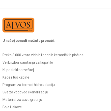
U našoj ponudi možete pronaći:
Preko 3.000 vrsta zidnih i podnih keramičkih pločica
Veliki izbor sanitarija za kupatilo
Kupatilski nameštaj
Kade i tuš kabine
Program za termo i hidroizolaciju
Sve za vodovod i kanalizaciju
Materijal za suvu gradnju
Boje i lakove