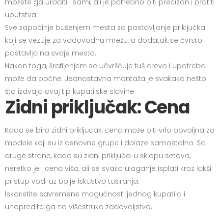
možete ga uraditi i sami, ali je potrebno biti precizan i pratiti
uputstva.
Sve započinje bušenjem mesta za postavljanje priključka
koji se vezuje za vodovodnu mrežu, a dodatak se čvrsto
postavlja na svoje mesto.
Nakon toga, šrafljenjem se učvršćuje tuš crevo i upotreba
može da počne. Jednostavna montaža je svakako nešto
što izdvaja ovaj tip kupatilske slavine.
Zidni priključak: Cena
Kada se bira zidni priključak, cena može biti vrlo povoljna za
modele koji su iz osnovne grupe i dolaze samostalno. Sa
druge strane, kada su zidni priključci u sklopu setova,
neretko je i cena viša, ali se svako ulaganje isplati kroz lakši
pristup vodi uz bolje iskustvo tuširanja.
Iskoristite savremene mogućnosti jednog kupatila i
unapredite ga na višestruko zadovoljstvo.