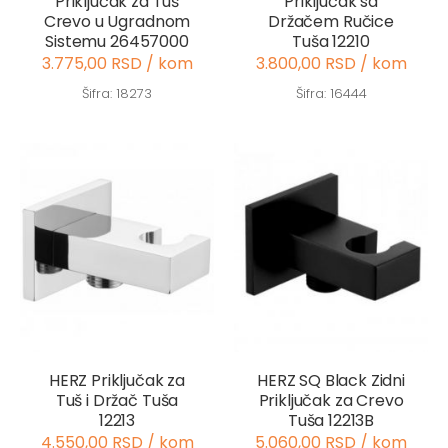
Priključak za Tuš
Priključak sa
Crevo u Ugradnom
Držačem Ručice
Sistemu 26457000
Tuša 12210
3.775,00 RSD / kom
3.800,00 RSD / kom
Šifra: 18273
Šifra: 16444
HERZ Priključak za
HERZ SQ Black Zidni
Tuš i Držač Tuša
Priključak za Crevo
12213
Tuša 12213B
4.550,00 RSD / kom
5.060,00 RSD / kom