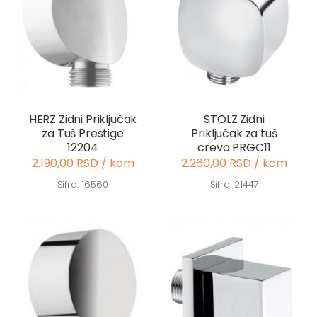
HERZ Zidni Priključak
STOLZ Zidni
za Tuš Prestige
Priključak za tuš
12204
crevo PRGC11
2.190,00 RSD / kom
2.260,00 RSD / kom
Šifra: 16560
Šifra: 21447