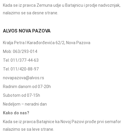
Kada se iz pravca Zemuna udje u Batajnicu i prodje nadvoznjak,
nalazimo se sa desne strane.
ALVOS NOVA PAZOVA
Kralja Petra I Karađorđevića 62/2, Nova Pazova
Mob: 063/293-014
Tel: 011/377-44-63
Tel: 011/420-88-97
novapazova@alvos.rs
Radnim danom od 07-20h
Subotom od 07-15h
Nedeljom – neradni dan
Kako do nas?
Kada se iz pravca Batajnice ka Novoj Pazovi prođe prvi semafor
nalazimo se sa leve strane.