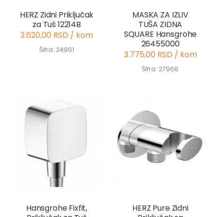
HERZ Zidni Priključak
MASKA ZA IZLIV
za Tuš 12214B
TUŠA ZIDNA
SQUARE Hansgrohe
3.620,00 RSD / kom
26455000
Šifra: 24961
3.775,00 RSD / kom
Šifra: 27968
Hansgrohe Fixfit,
HERZ Pure Zidni