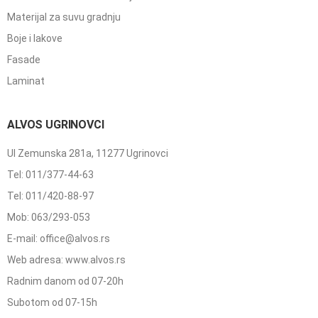
Materijal za suvu gradnju
Boje i lakove
Fasade
Laminat
ALVOS UGRINOVCI
Ul Zemunska 281a, 11277 Ugrinovci
Tel: 011/377-44-63
Tel: 011/420-88-97
Mob: 063/293-053
E-mail: office@alvos.rs
Web adresa: www.alvos.rs
Radnim danom od 07-20h
Subotom od 07-15h