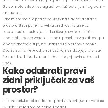
zanimljivo i estetski mnogo lepše. To je nešto sasvim novo
što se može uklopiti sa ugradnom tuš baterijom i ugradnim
tuš ružama.
Samim tim što nije potrebna klasična slavina, dosta se
prostora štedi, pa je i to velika prednost koja se uz
fleksibilnost u postavljanju i korišćenju svakako ističe.
U ponudi je dosta vrsta koje imaju posebne vrste filtera, pa
je voda znatno čistija, što unapređuje higijenske navike.
Ovo su samo neke od prednosti koje se dobijaju, a utisak
će zavisiti od iskustva samih korisnika, njihovih potreba i
navika.
Kako odabrati pravi
zidni priključak za vaš
prostor?
Prilikom odluke kako odabrati pravi zidni priključak mora se
uključiti više faktora za najbolji odabir.