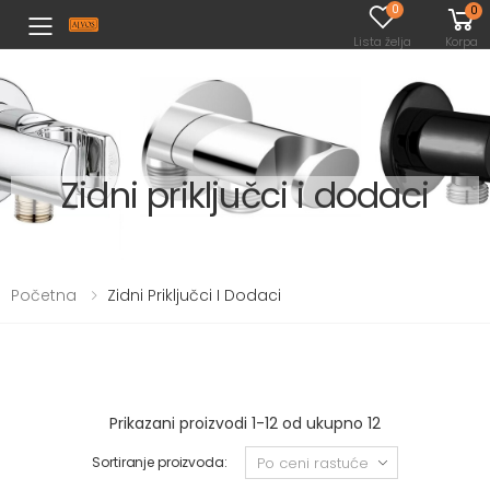
0
0
Toggle mobile menu
Lista želja
Korpa
Zidni priključci i dodaci
Početna
Zidni Priključci I Dodaci
Prikazani proizvodi 1-12 od ukupno 12
Sortiranje proizvoda: