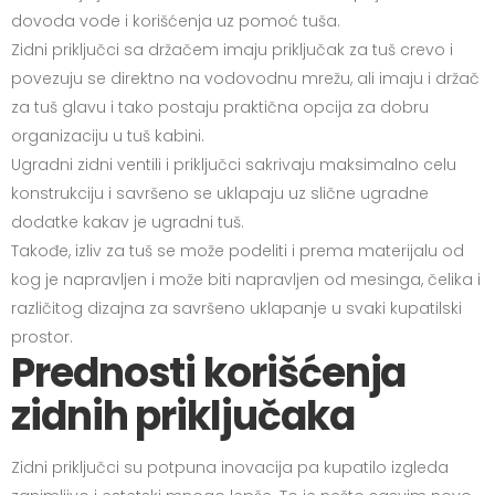
dovoda vode i korišćenja uz pomoć tuša.
Zidni priključci sa držačem imaju priključak za tuš crevo i
povezuju se direktno na vodovodnu mrežu, ali imaju i držač
za tuš glavu i tako postaju praktična opcija za dobru
organizaciju u tuš kabini.
Ugradni zidni ventili i priključci sakrivaju maksimalno celu
konstrukciju i savršeno se uklapaju uz slične ugradne
dodatke kakav je ugradni tuš.
Takođe, izliv za tuš se može podeliti i prema materijalu od
kog je napravljen i može biti napravljen od mesinga, čelika i
različitog dizajna za savršeno uklapanje u svaki kupatilski
prostor.
Prednosti korišćenja
zidnih priključaka
Zidni priključci su potpuna inovacija pa kupatilo izgleda