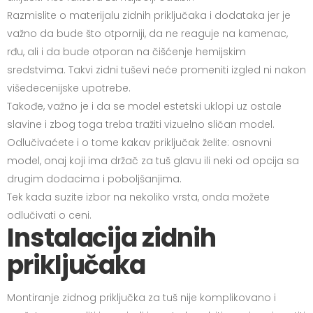
Razmislite o materijalu zidnih priključaka i dodataka jer je
važno da bude što otporniji, da ne reaguje na kamenac,
rđu, ali i da bude otporan na čišćenje hemijskim
sredstvima. Takvi zidni tuševi neće promeniti izgled ni nakon
višedecenijske upotrebe.
Takođe, važno je i da se model estetski uklopi uz ostale
slavine i zbog toga treba tražiti vizuelno sličan model.
Odlučivaćete i o tome kakav priključak želite: osnovni
model, onaj koji ima držač za tuš glavu ili neki od opcija sa
drugim dodacima i poboljšanjima.
Tek kada suzite izbor na nekoliko vrsta, onda možete
odlučivati o ceni.
Instalacija zidnih
priključaka
Montiranje zidnog priključka za tuš nije komplikovano i