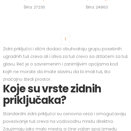
Šifra: 27230
Šifra: 24963
1
Zidni priključci i slični dodaci obuhvataju grupu posebnih
ugradnih tuš creva ali i izliva za tuš crevo sa držačem za tuš
glavu. Reč je o savremenim i zanimljivim opcijama kod
kojih ne morate da imate slavinu da bi imali tuš, što
značajno štedi prostor.
Koje su vrste zidnih
priključaka?
Standardni zidni priključci su osnovna veza i omogućavaju
povezivanje tuš creva na vodovodnu mrežu direktno.
Zauzimaju jako malo mesta, a čine važan spoj između