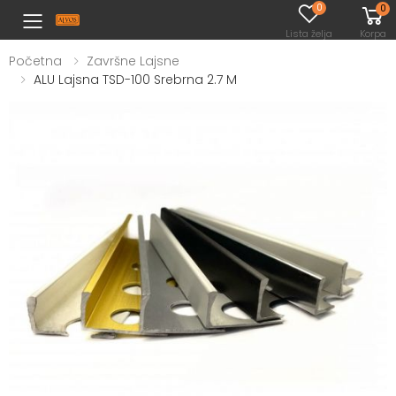
0
0
Toggle mobile menu
Lista želja
Korpa
Početna
Završne Lajsne
ALU Lajsna TSD-100 Srebrna 2.7 M