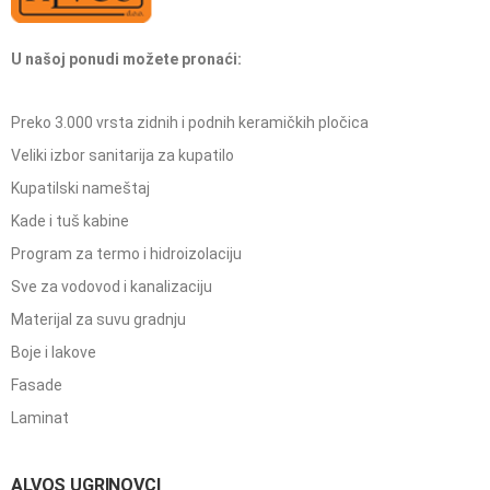
U našoj ponudi možete pronaći:
Preko 3.000 vrsta zidnih i podnih keramičkih pločica
Veliki izbor sanitarija za kupatilo
Kupatilski nameštaj
Kade i tuš kabine
Program za termo i hidroizolaciju
Sve za vodovod i kanalizaciju
Materijal za suvu gradnju
Boje i lakove
Fasade
Laminat
ALVOS UGRINOVCI