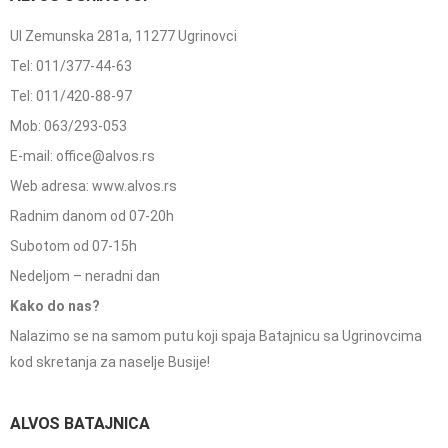
Ul Zemunska 281a, 11277 Ugrinovci
Tel: 011/377-44-63
Tel: 011/420-88-97
Mob: 063/293-053
E-mail: office@alvos.rs
Web adresa: www.alvos.rs
Radnim danom od 07-20h
Subotom od 07-15h
Nedeljom – neradni dan
Kako do nas?
Nalazimo se na samom putu koji spaja Batajnicu sa Ugrinovcima
kod skretanja za naselje Busije!
ALVOS BATAJNICA