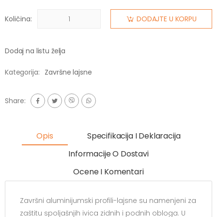
Količina:
DODAJTE U KORPU
Dodaj na listu želja
Kategorija:
Završne lajsne
Share:
Opis
Specifikacija I Deklaracija
Informacije O Dostavi
Ocene I Komentari
Završni aluminijumski profili-lajsne su namenjeni za
zaštitu spoljašnjih ivica zidnih i podnih obloga. U