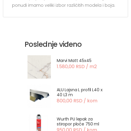
ponudi imamo veliki izbor različitih modela i boja.
Poslednje viđeno
Marvi Matt 45x45
1.580,00 RSD / m2
ALU Lajsna L profil L40 x
40 L3 m
800,00 RSD / kom
Wurth PU lepak za
stiropor ploče 750 ml
950,00 RSD / kom