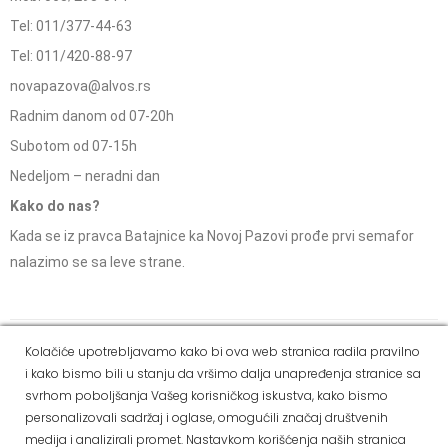
Tel: 011/377-44-63
Tel: 011/420-88-97
novapazova@alvos.rs
Radnim danom od 07-20h
Subotom od 07-15h
Nedeljom – neradni dan
Kako do nas?
Kada se iz pravca Batajnice ka Novoj Pazovi prođe prvi semafor
nalazimo se sa leve strane.
Social Media
Kolačiće upotrebljavamo kako bi ova web stranica radila pravilno
i kako bismo bili u stanju da vršimo dalja unapređenja stranice sa
Dostava i
Politika
Kako
Reklamacije i pravo
svrhom poboljšanja Vašeg korisničkog iskustva, kako bismo
način
privatnosti
kupiti
na odustajanje
personalizovali sadržaj i oglase, omogućili značaj društvenih
plaćanja
medija i analizirali promet. Nastavkom korišćenja naših stranica