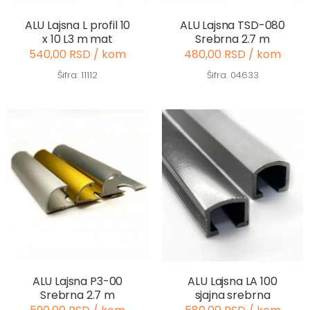
ALU Lajsna L profil 10
ALU Lajsna TSD-080
x 10 L3 m mat
Srebrna 2.7 m
540,00 RSD / kom
480,00 RSD / kom
Šifra: 11112
Šifra: 04633
ALU Lajsna P3-00
ALU Lajsna LA 100
Srebrna 2.7 m
sjajna srebrna