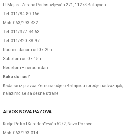
Ul Majora Zorana Radosavljevića 271, 11273 Batajnica
Tel: 011/84-80-166
Mob: 063/293-432
Tel: 011/377-44-63
Tel: 011/420-88-97
Radnim danom od 07-20h
Subotom od 07-15h
Nedeljom – neradni dan
Kako do nas?
Kada se iz pravca Zemuna udje u Batajnicu i prodje nadvoznjak,
nalazimo se sa desne strane.
ALVOS NOVA PAZOVA
Kralja Petra I Karađorđevića 62/2, Nova Pazova
Mob: 063/293-014