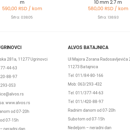
m
10 mm 2.7 m
590,00 RSD / kom
580,00 RSD / kom
Šifra: 03805
Šifra: 13893
UGRINOVCI
ALVOS BATAJNICA
ka 281a, 11277 Ugrinovci
Ul Majora Zorana Radosavljevića 
11273 Batajnica
377-44-63
Tel: 011/84-80-166
420-88-97
Mob: 063/293-432
/293-053
Tel: 011/377-44-63
ffice@alvos.rs
Tel: 011/420-88-97
a: www.alvos.rs
Radnim danom od 07-20h
anom od 07-20h
Subotom od 07-15h
od 07-15h
Nedeljom – neradni dan
– neradni dan