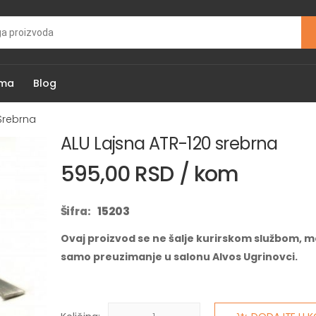
ama
Blog
Srebrna
ALU Lajsna ATR-120 srebrna
595,00 RSD / kom
Šifra:
15203
Ovaj proizvod se ne šalje kurirskom službom, m
samo preuzimanje u salonu Alvos Ugrinovci.