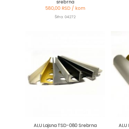
srebrna
580,00 RSD / kom
Šifra: 04272
ALU Lajsna TSD-080 Srebrna
ALU 