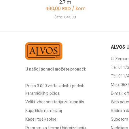
2.7 m
480,00 RSD / kom
Šifra: 04633
ALVOS 
Ul Zemuns
Tel: 011/
U našoj ponudi možete pronaći:
Tel: 011/
Mob: 063
Preko 3.000 vrsta zidnih i podnih
keramičkih pločica
E-mail: o
Veliki izbor sanitarija za kupatilo
Web adres
Kupatilski nameštaj
Radnim d
Kade i tuš kabine
Subotom 
Program za termo i hidroizolaciju
Nedeljom 