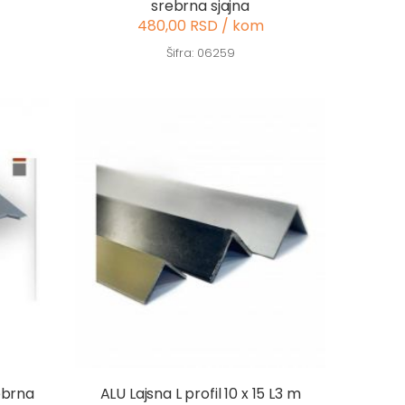
srebrna sjajna
480,00 RSD / kom
Šifra: 06259
rebrna
ALU Lajsna L profil 10 x 15 L3 m