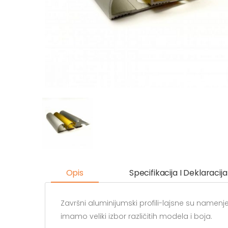
Opis
Specifikacija I Deklaracija
Završni aluminijumski profili-lajsne su namenje
imamo veliki izbor različitih modela i boja.