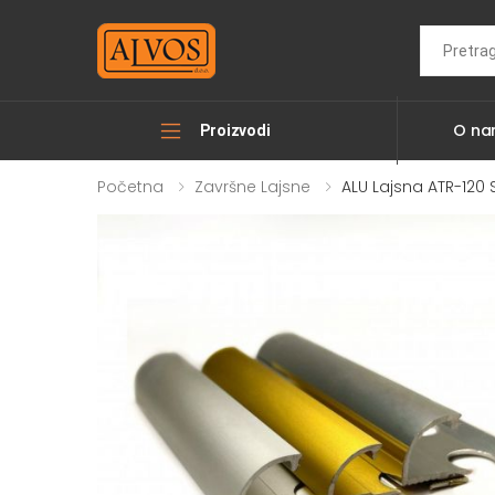
Search
O n
Proizvodi
Početna
Završne Lajsne
ALU Lajsna ATR-120 