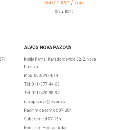
550,00 RSD / kom
Šifra: 11275
ALVOS NOVA PAZOVA
271,
Kralja Petra I Karađorđevića 62/2, Nova
Pazova
Mob: 063/293-014
Tel: 011/377-44-63
Tel: 011/420-88-97
novapazova@alvos.rs
Radnim danom od 07-20h
Subotom od 07-15h
Nedeljom – neradni dan