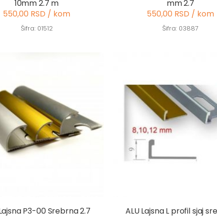
10mm 2.7 m
mm 2.7
550,00 RSD / kom
550,00 RSD / kom
Šifra: 01512
Šifra: 03887
Lajsna P3-00 Srebrna 2.7
ALU Lajsna L profil sjaj s