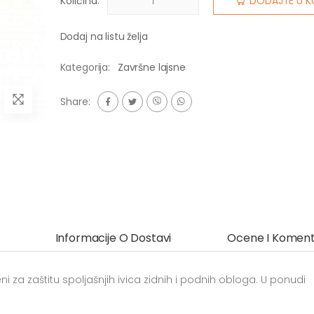
Količina:
DODAJTE U K
Dodaj na listu želja
Kategorija:
Završne lajsne
Share:
Informacije O Dostavi
Ocene I Koment
ni za zaštitu spoljašnjih ivica zidnih i podnih obloga. U ponudi