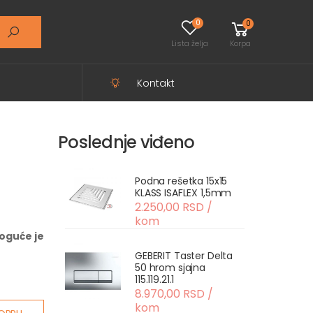
0
0
Lista želja
Korpa
Kontakt
Poslednje viđeno
Podna rešetka 15x15
KLASS ISAFLEX 1,5mm
2.250,00 RSD /
kom
oguće je
GEBERIT Taster Delta
50 hrom sjajna
115.119.21.1
8.970,00 RSD /
kom