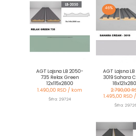
46%
AGT Lajsna LB 2050-
AGT Lajsna LB
735 Relax Green
3019 Sahara 
12x115x2800
18x121x28
1.490,00 RSD / kom
2.790,00 R
1.495,00 RSD 
Šifra: 29724
Šifra: 2972