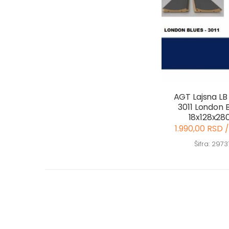
AGT Lajsna LB
3011 London 
18x128x28
1.990,00 RSD 
Šifra: 2973