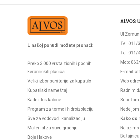
ALVOS 
Ul Zemuns
Tel: 011/
U našoj ponudi možete pronaći:
Tel: 011/
Mob: 063
Preko 3.000 vrsta zidnih i podnih
keramičkih pločica
E-mail: o
Veliki izbor sanitarija za kupatilo
Web adres
Kupatilski nameštaj
Radnim d
Kade i tuš kabine
Subotom 
Program za termo i hidroizolaciju
Nedeljom 
Sve za vodovod i kanalizaciju
Kako do 
Materijal za suvu gradnju
Nalazimo 
Batajnicu
Boje i lakove