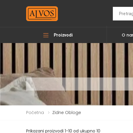
Search
O n
Proizvodi
Početna
Zidne Obloge
Prikazani proizvodi 1-10 od ukupno 10