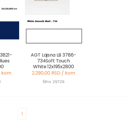
 3821-
AGT Lajsna LB 3786-
Blues
734Soft Touch
00
White 12x195x2800
/ kom
2.290,00 RSD / kom
1
Šifra: 29729
1