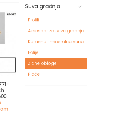
Suva gradnja
Profili
Aksesoar za suvu gradnju
Kamena i mineralna vuna
Folije
Zidne obloge
Ploče
771-
ch
800
D
 kom