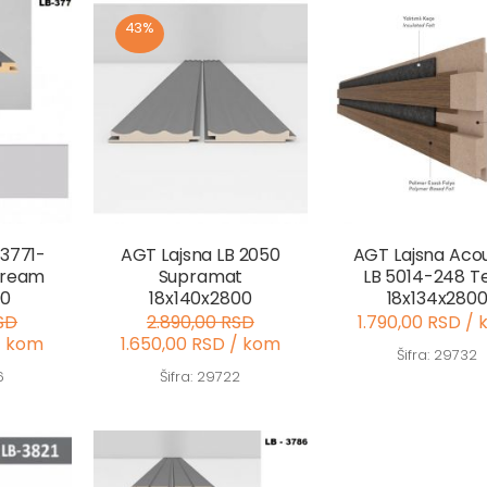
43%
 3771-
AGT Lajsna LB 2050
AGT Lajsna Acou
Cream
Supramat
LB 5014-248 T
00
18x140x2800
18x134x280
SD
2.890,00 RSD
1.790,00 RSD /
/ kom
1.650,00 RSD / kom
Šifra: 29732
6
Šifra: 29722