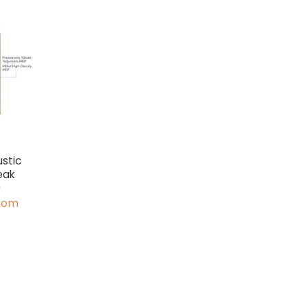
stic
eak
0
 kom