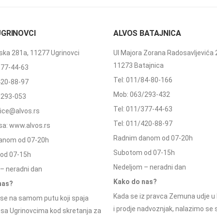
UGRINOVCI
ALVOS BATAJNICA
ka 281a, 11277 Ugrinovci
Ul Majora Zorana Radosavljevića 
11273 Batajnica
377-44-63
Tel: 011/84-80-166
420-88-97
Mob: 063/293-432
/293-053
Tel: 011/377-44-63
ffice@alvos.rs
Tel: 011/420-88-97
a: www.alvos.rs
Radnim danom od 07-20h
anom od 07-20h
Subotom od 07-15h
od 07-15h
Nedeljom – neradni dan
– neradni dan
Kako do nas?
nas?
Kada se iz pravca Zemuna udje u 
se na samom putu koji spaja
i prodje nadvoznjak, nalazimo se
 sa Ugrinovcima kod skretanja za