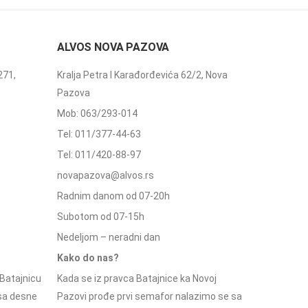
ALVOS NOVA PAZOVA
271,
Kralja Petra I Karađorđevića 62/2, Nova
Pazova
Mob: 063/293-014
Tel: 011/377-44-63
Tel: 011/420-88-97
novapazova@alvos.rs
Radnim danom od 07-20h
Subotom od 07-15h
Nedeljom – neradni dan
Kako do nas?
Batajnicu
Kada se iz pravca Batajnice ka Novoj
 sa desne
Pazovi prođe prvi semafor nalazimo se sa