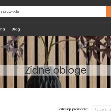
ama
Blog
Zidne obloge
Sortiranje proizvoda: