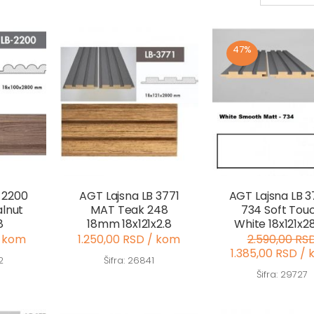
47%
 2200
AGT Lajsna LB 3771
AGT Lajsna LB 3
lnut
MAT Teak 248
734 Soft Tou
8
18mm 18x121x2.8
White 18x121x2
/ kom
1.250,00 RSD / kom
2.590,00 RS
1.385,00 RSD /
2
Šifra: 26841
Šifra: 29727