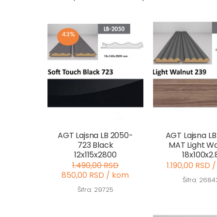
43%
AGT Lajsna LB 2050-
AGT Lajsna LB
723 Black
MAT Light Wa
12x115x2800
18x100x2.
1.490,00 RSD
1.190,00 RSD 
850,00 RSD / kom
Šifra: 2684
Šifra: 29725