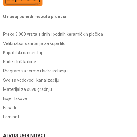
U našoj ponudi možete pronaći:
Preko 3.000 vrsta zidnih i podnih keramičkih pločica
Veliki izbor sanitarija za kupatilo
Kupatilski nameštaj
Kade i tuš kabine
Program za termo i hidroizolaciju
Sve za vodovod i kanalizaciju
Materijal za suvu gradnju
Boje i lakove
Fasade
Laminat
ALVOS UGRINOVCI