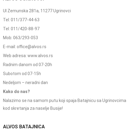
Ul Zemunska 281a, 11277 Ugrinovci
Tel: 011/377-44-63
Tel: 011/420-88-97
Mob: 063/293-053
E-mail: office@alvos.rs
Web adresa: www.alvos.rs
Radnim danom od 07-20h
Subotom od 07-15h
Nedeljom – neradni dan
Kako do nas?
Nalazimo se na samom putu koji spaja Batajnicu sa Ugrinovcima
kod skretanja za naselje Busije!
ALVOS BATAJNICA