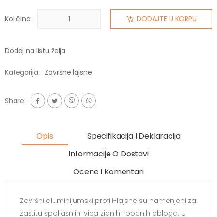
Količina:
DODAJTE U KORPU
Dodaj na listu želja
Kategorija:
Završne lajsne
Share:
Opis
Specifikacija I Deklaracija
Informacije O Dostavi
Ocene I Komentari
Završni aluminijumski profili-lajsne su namenjeni za
zaštitu spoljašnjih ivica zidnih i podnih obloga. U