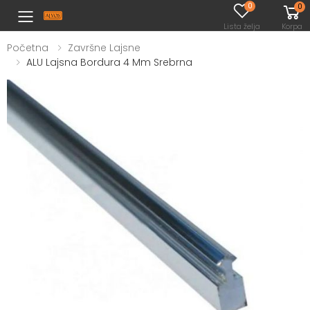
0
0
Toggle mobile menu
Lista želja
Korpa
Početna
Završne Lajsne
ALU Lajsna Bordura 4 Mm Srebrna