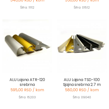
540,00 RSD / kom
550,00 RSD / kom
Šifra: 11112
Šifra: 01512
ALU Lajsna ATR-120
ALU Lajsna TSD-100
srebrna
Sjajna srebrna 2.7 m
595,00 RSD / kom
580,00 RSD / kom
Šifra: 15203
Šifra: 09040