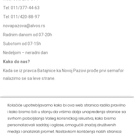
Tel: 011/377-44-63
Tel: 011/420-88-97
novapazova@alvos.rs
Radnim danom od 07-20h
Subotom od 07-15h
Nedeljom – neradni dan
Kako do nas?
Kada se iz pravca Batajnice ka Novoj Pazovi prođe prvi semafor
nalazimo se sa leve strane.
Social Media
Kolačiće upotrebljavamo kako bi ova web stranica radila pravilno
i kako bismo bili u stanju da vršimo dalja unapređenja stranice sa
Dostava i
Politika
Kako
Reklamacije i pravo
svrhom poboljšanja Vašeg korisničkog iskustva, kako bismo
način
privatnosti
kupiti
na odustajanje
personalizovali sadržaj i oglase, omogućili značaj društvenih
plaćanja
medija i analizirali promet. Nastavkom korišćenja naših stranica