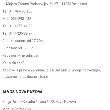
Ul Majora Zorana Radosavljevića 271, 11273 Batajnica
Tel: 011/84-80-166
Mob: 063/293-432
Tel: 011/377-44-63
Tel: 011/420-88-97
Radnim danom od 07-20h
Subotom od 07-15h
Nedeljom – neradni dan
Kako do nas?
Kada se iz pravca Zemuna udje u Batajnicu i prodje nadvoznjak,
nalazimo se sa desne strane.
ALVOS NOVA PAZOVA
Kralja Petra I Karađorđevića 62/2, Nova Pazova
Mob: 063/293-014