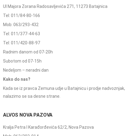
Ul Majora Zorana Radosavljevića 271, 11273 Batajnica
Tel: 011/84-80-166
Mob: 063/293-432
Tel: 011/377-44-63
Tel: 011/420-88-97
Radnim danom od 07-20h
Subotom od 07-15h
Nedeljom – neradni dan
Kako do nas?
Kada se iz pravca Zemuna udje u Batajnicu i prodje nadvoznjak,
nalazimo se sa desne strane.
ALVOS NOVA PAZOVA
Kralja Petra I Karađorđevića 62/2, Nova Pazova