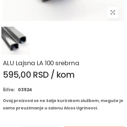
ALU Lajsna LA 100 srebrna
595,00 RSD / kom
Šifra:
03924
Ovaj proizvod se ne šalje kurirskom službom, moguće je
samo preuzimanje u salonu Alvos Ugrinovci.