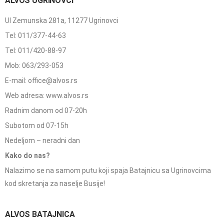
ALVOS UGRINOVCI
Ul Zemunska 281a, 11277 Ugrinovci
Tel: 011/377-44-63
Tel: 011/420-88-97
Mob: 063/293-053
E-mail: office@alvos.rs
Web adresa: www.alvos.rs
Radnim danom od 07-20h
Subotom od 07-15h
Nedeljom – neradni dan
Kako do nas?
Nalazimo se na samom putu koji spaja Batajnicu sa Ugrinovcima
kod skretanja za naselje Busije!
ALVOS BATAJNICA