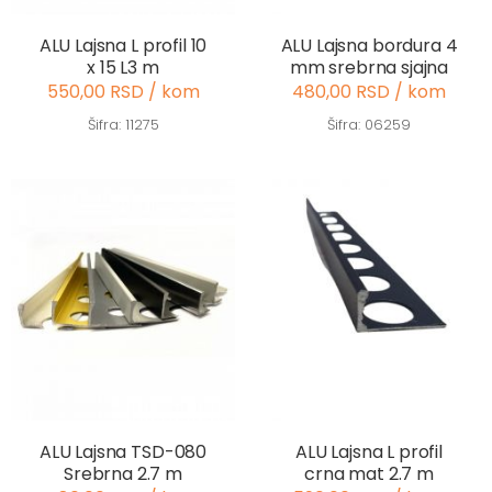
ALU Lajsna L profil 10
ALU Lajsna bordura 4
x 15 L3 m
mm srebrna sjajna
550,00 RSD / kom
480,00 RSD / kom
Šifra: 11275
Šifra: 06259
ALU Lajsna TSD-080
ALU Lajsna L profil
Srebrna 2.7 m
crna mat 2.7 m