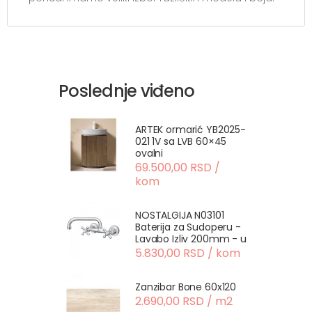
Poslednje viđeno
ARTEK ormarić YB2025-
021 1V sa LVB 60×45
ovalni
69.500,00 RSD /
kom
NOSTALGIJA N03101
Baterija za Sudoperu -
Lavabo Izliv 200mm - u
5.830,00 RSD / kom
Zanzibar Bone 60x120
2.690,00 RSD / m2