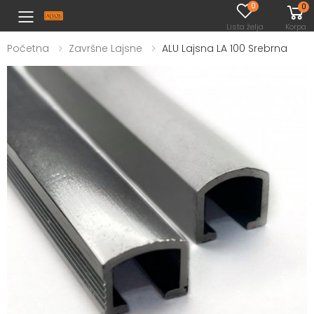
0
0
Toggle mobile menu
Lista želja
Korpa
Početna
Završne Lajsne
ALU Lajsna LA 100 Srebrna