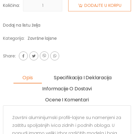
Količina:
DODAJTE U KORPU
Dodaj na listu želja
Kategorija:
Završne lajsne
Share:
Opis
Specifikacija I Deklaracija
Informacije O Dostavi
Ocene I Komentari
Završni aluminijumski profili-lajsne su namenjeni za
zaštitu spoljašnjih ivica zidnih i podnih obloga. U
ponudi imamo veliki izbor različitih modela i boja.