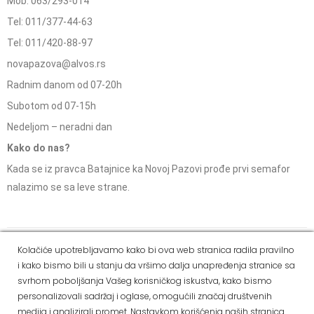
Mob: 063/293-014
Tel: 011/377-44-63
Tel: 011/420-88-97
novapazova@alvos.rs
Radnim danom od 07-20h
Subotom od 07-15h
Nedeljom – neradni dan
Kako do nas?
Kada se iz pravca Batajnice ka Novoj Pazovi prođe prvi semafor
nalazimo se sa leve strane.
Social Media
Kolačiće upotrebljavamo kako bi ova web stranica radila pravilno
i kako bismo bili u stanju da vršimo dalja unapređenja stranice sa
Dostava i
Politika
Kako
Reklamacije i pravo
svrhom poboljšanja Vašeg korisničkog iskustva, kako bismo
način
privatnosti
kupiti
na odustajanje
personalizovali sadržaj i oglase, omogućili značaj društvenih
plaćanja
medija i analizirali promet. Nastavkom korišćenja naših stranica