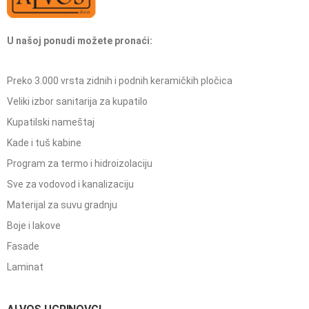
U našoj ponudi možete pronaći:
Preko 3.000 vrsta zidnih i podnih keramičkih pločica
Veliki izbor sanitarija za kupatilo
Kupatilski nameštaj
Kade i tuš kabine
Program za termo i hidroizolaciju
Sve za vodovod i kanalizaciju
Materijal za suvu gradnju
Boje i lakove
Fasade
Laminat