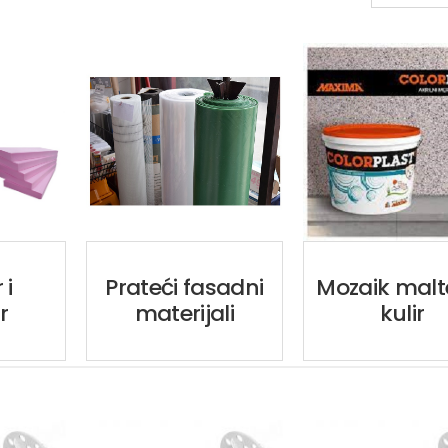
 i
Prateći fasadni
Mozaik malte
r
materijali
kulir