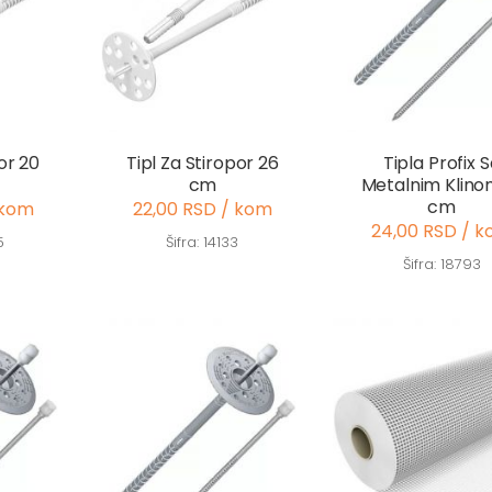
or 20
Tipl Za Stiropor 26
Tipla Profix 
cm
Metalnim Klino
cm
 kom
22,00 RSD / kom
24,00 RSD / 
5
Šifra: 14133
Šifra: 18793