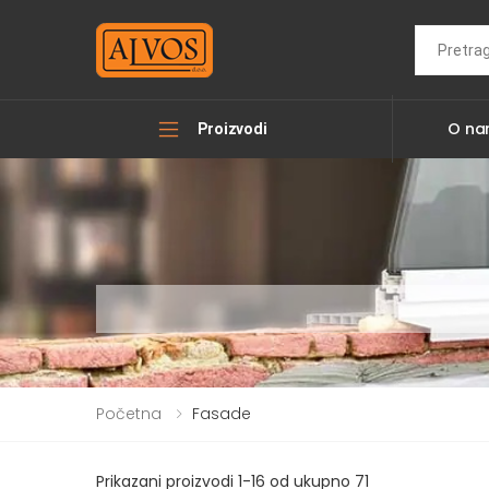
Search
O n
Proizvodi
Početna
Fasade
Prikazani proizvodi 1-16 od ukupno 71