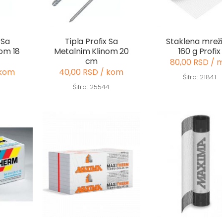
 Sa
Tipla Profix Sa
Staklena mrež
om 18
Metalnim Klinom 20
160 g Profix
cm
80,00 RSD / 
 kom
40,00 RSD / kom
Šifra: 21841
1
Šifra: 25544