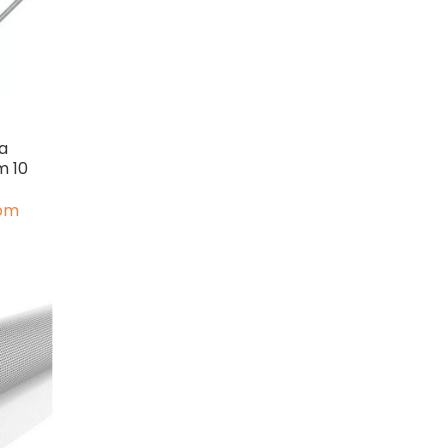
Sa
m 10
kom