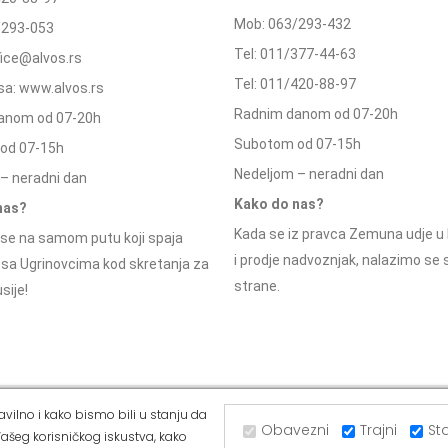
Mob: 063/293-432
/293-053
Tel: 011/377-44-63
ffice@alvos.rs
Tel: 011/420-88-97
a: www.alvos.rs
Radnim danom od 07-20h
anom od 07-20h
Subotom od 07-15h
od 07-15h
Nedeljom – neradni dan
– neradni dan
Kako do nas?
nas?
Kada se iz pravca Zemuna udje u 
se na samom putu koji spaja
i prodje nadvoznjak, nalazimo se
 sa Ugrinovcima kod skretanja za
strane.
sije!
vilno i kako bismo bili u stanju da
Obavezni
Trajni
Sta
Dostava i način
Politika
Kako
R
ašeg korisničkog iskustva, kako