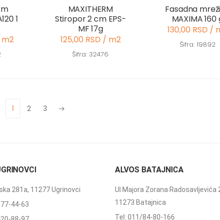
rm
MAXITHERM
Fasadna mrež
120 1
Stiropor 2 cm EPS-
MAXIMA 160 
MF 17g
130,00 RSD / 
/ m2
125,00 RSD / m2
Šifra: 19892
2
Šifra: 32476
1
2
3
Next
UGRINOVCI
ALVOS BATAJNICA
ka 281a, 11277 Ugrinovci
Ul Majora Zorana Radosavljevića 
11273 Batajnica
377-44-63
Tel: 011/84-80-166
420-88-97