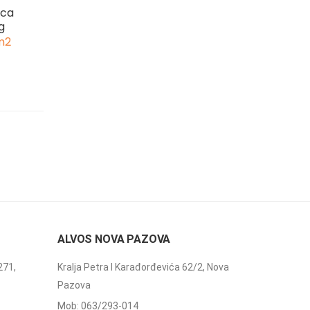
ica
g
m2
ALVOS NOVA PAZOVA
271,
Kralja Petra I Karađorđevića 62/2, Nova
Pazova
Mob: 063/293-014