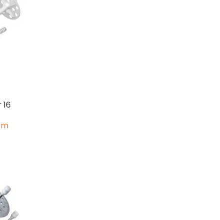
r 16
om