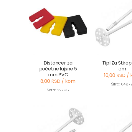
Distancer za
Tipl Za Stirop
početne lajsne 5
cm
mm PVC
10,00 RSD /
8,00 RSD / kom
Šifra: 0487
Šifra: 22798