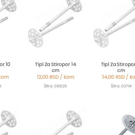
or 10
Tipl Za Stiropor 14
Tipl Za Stiropo
cm
cm
 kom
12,00 RSD / kom
14,00 RSD / k
9
Šifra: 09625
Šifra: 03714