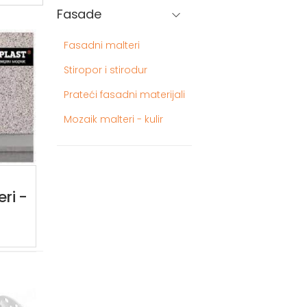
Fasade
Fasadni malteri
Stiropor i stirodur
Prateći fasadni materijali
Mozaik malteri - kulir
ri -