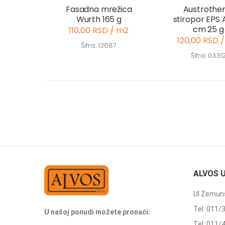
Fasadna mrežica
Austrothe
Wurth 165 g
stiropor EPS A
cm 25 g
110,00 RSD / m2
120,00 RSD 
Šifra: 13687
Šifra: 0331
ALVOS 
Ul Zemuns
Tel: 011/
U našoj ponudi možete pronaći:
Tel: 011/