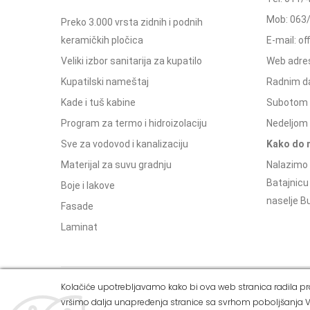
Mob: 063
Preko 3.000 vrsta zidnih i podnih
keramičkih pločica
E-mail: o
Veliki izbor sanitarija za kupatilo
Web adres
Kupatilski nameštaj
Radnim d
Kade i tuš kabine
Subotom 
Program za termo i hidroizolaciju
Nedeljom 
Sve za vodovod i kanalizaciju
Kako do 
Materijal za suvu gradnju
Nalazimo 
Batajnicu
Boje i lakove
naselje Bu
Fasade
Laminat
Kolačiće upotrebljavamo kako bi ova web stranica radila pra
Copyright © 2021 Alvos. All Rights Reserved.
vršimo dalja unapređenja stranice sa svrhom poboljšanja V
Izrada internet prodavnice i SEO - Web Business