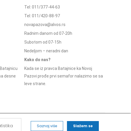
Tel: 011/377-44-63
Tel: 011/420-88-97
novapazova@alvos.rs
Radnim danom od 07-20h
Subotom od 07-15h
Nedeljom – neradni dan
Kako do nas?
Batajnicu
Kada se iz pravca Batajnice ka Novoj
 sa desne
Pazovi prođe prvi semafor nalazimo se sa
leve strane.
Social Media
tistika
Saznaj više
Slažem se
eklamacije i pravo na