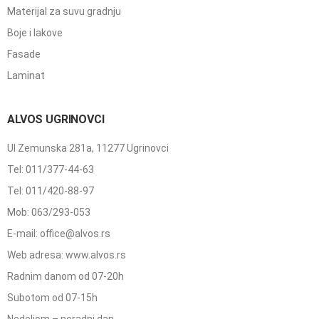
Materijal za suvu gradnju
Boje i lakove
Fasade
Laminat
ALVOS UGRINOVCI
Ul Zemunska 281a, 11277 Ugrinovci
Tel: 011/377-44-63
Tel: 011/420-88-97
Mob: 063/293-053
E-mail: office@alvos.rs
Web adresa: www.alvos.rs
Radnim danom od 07-20h
Subotom od 07-15h