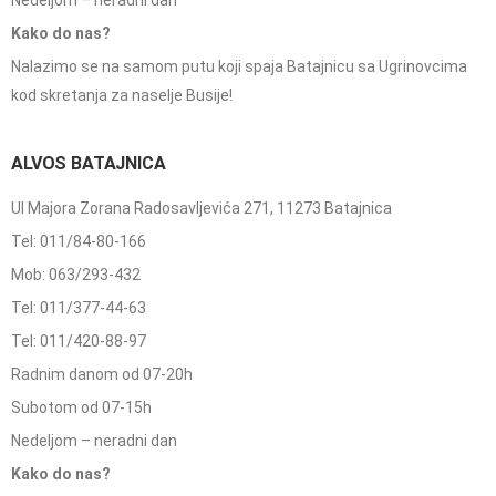
Nedeljom – neradni dan
Kako do nas?
Nalazimo se na samom putu koji spaja Batajnicu sa Ugrinovcima
kod skretanja za naselje Busije!
ALVOS BATAJNICA
Ul Majora Zorana Radosavljevića 271, 11273 Batajnica
Tel: 011/84-80-166
Mob: 063/293-432
Tel: 011/377-44-63
Tel: 011/420-88-97
Radnim danom od 07-20h
Subotom od 07-15h
Nedeljom – neradni dan
Kako do nas?