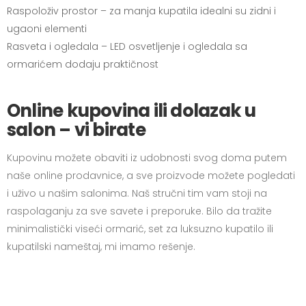
Raspoloživ prostor – za manja kupatila idealni su zidni i
ugaoni elementi
Rasveta i ogledala – LED osvetljenje i ogledala sa
ormarićem dodaju praktičnost
Online kupovina ili dolazak u
salon – vi birate
Kupovinu možete obaviti iz udobnosti svog doma putem
naše online prodavnice, a sve proizvode možete pogledati
i uživo u našim salonima. Naš stručni tim vam stoji na
raspolaganju za sve savete i preporuke. Bilo da tražite
minimalistički viseći ormarić, set za luksuzno kupatilo ili
kupatilski nameštaj, mi imamo rešenje.