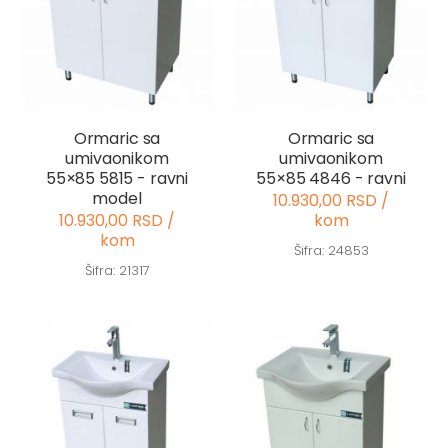
Ormaric sa
Ormaric sa
umivaonikom
umivaonikom
55×85 5815 - ravni
55×85 4846 - ravni
model
10.930,00 RSD /
10.930,00 RSD /
kom
kom
Šifra: 24853
Šifra: 21317