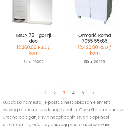
IBICA 75 - gornji
Ormarić Roma
deo
7055 55x85
12.360,00 RSD /
12.420,00 RSD /
kom
kom
Šifra: 16002
Šifra: 20276
1
2
3
4
5
Previous
Next
Kupatilski nameštaj je postao nezaobilazan element
svakog moderno uređenog kupatila. Osim što omogućava
uredno odlaganje svih neophodnih stvari, doprinosi
estetskom izgledu i organizaciji prostora, čineći vaše