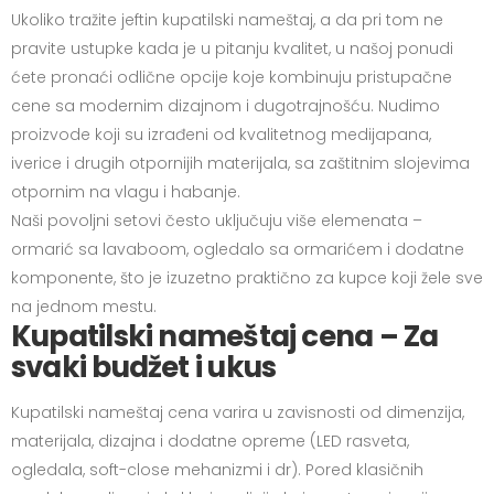
Ukoliko tražite jeftin kupatilski nameštaj, a da pri tom ne
pravite ustupke kada je u pitanju kvalitet, u našoj ponudi
ćete pronaći odlične opcije koje kombinuju pristupačne
cene sa modernim dizajnom i dugotrajnošću. Nudimo
proizvode koji su izrađeni od kvalitetnog medijapana,
iverice i drugih otpornijih materijala, sa zaštitnim slojevima
otpornim na vlagu i habanje.
Naši povoljni setovi često uključuju više elemenata –
ormarić sa lavaboom, ogledalo sa ormarićem i dodatne
komponente, što je izuzetno praktično za kupce koji žele sve
na jednom mestu.
Kupatilski nameštaj cena – Za
svaki budžet i ukus
Kupatilski nameštaj cena varira u zavisnosti od dimenzija,
materijala, dizajna i dodatne opreme (LED rasveta,
ogledala, soft-close mehanizmi i dr). Pored klasičnih