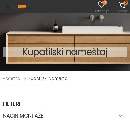
0
0
Toggle mobile menu
Lista želja
Korpa
Kupatilski nameštaj
Početna
Kupatilski Nameštaj
FILTERI
NAČIN MONTAŽE