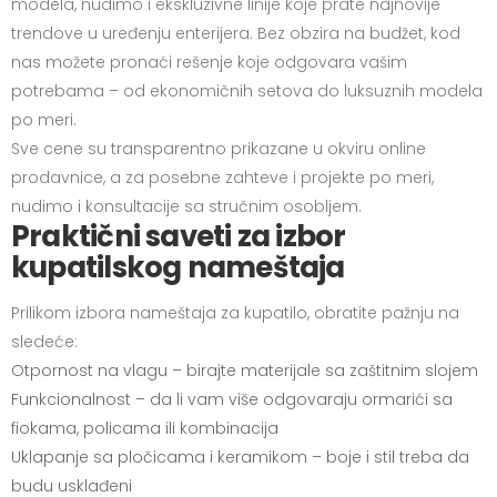
modela, nudimo i ekskluzivne linije koje prate najnovije
trendove u uređenju enterijera. Bez obzira na budžet, kod
nas možete pronaći rešenje koje odgovara vašim
potrebama – od ekonomičnih setova do luksuznih modela
po meri.
Sve cene su transparentno prikazane u okviru online
prodavnice, a za posebne zahteve i projekte po meri,
nudimo i konsultacije sa stručnim osobljem.
Praktični saveti za izbor
kupatilskog nameštaja
Prilikom izbora nameštaja za kupatilo, obratite pažnju na
sledeće:
Otpornost na vlagu – birajte materijale sa zaštitnim slojem
Funkcionalnost – da li vam više odgovaraju ormarići sa
fiokama, policama ili kombinacija
Uklapanje sa pločicama i keramikom – boje i stil treba da
budu usklađeni