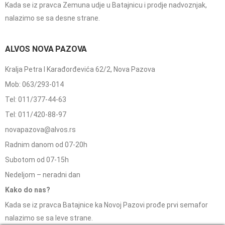
Kada se iz pravca Zemuna udje u Batajnicu i prodje nadvoznjak,
nalazimo se sa desne strane.
ALVOS NOVA PAZOVA
Kralja Petra I Karađorđevića 62/2, Nova Pazova
Mob: 063/293-014
Tel: 011/377-44-63
Tel: 011/420-88-97
novapazova@alvos.rs
Radnim danom od 07-20h
Subotom od 07-15h
Nedeljom – neradni dan
Kako do nas?
Kada se iz pravca Batajnice ka Novoj Pazovi prođe prvi semafor
nalazimo se sa leve strane.