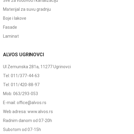
Sve za vodovod i kanalizaciju
Materijal za suvu gradnju
Boje i lakove
Fasade
Laminat
ALVOS UGRINOVCI
Ul Zemunska 281a, 11277 Ugrinovci
Tel: 011/377-44-63
Tel: 011/420-88-97
Mob: 063/293-053
E-mail: office@alvos.rs
Web adresa: www.alvos.rs
Radnim danom od 07-20h
Subotom od 07-15h