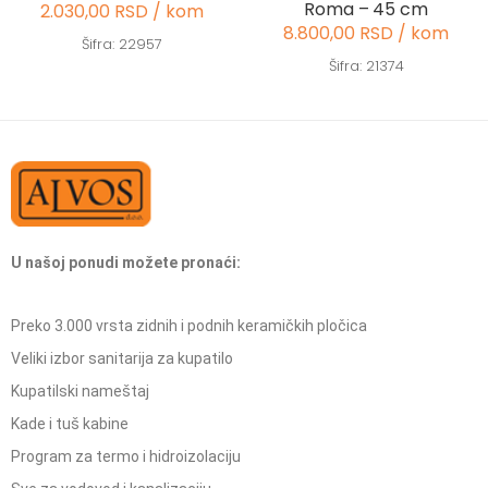
Roma – 45 cm
2.030,00 RSD / kom
8.800,00 RSD / kom
Šifra: 22957
Šifra: 21374
U našoj ponudi možete pronaći:
Preko 3.000 vrsta zidnih i podnih keramičkih pločica
Veliki izbor sanitarija za kupatilo
Kupatilski nameštaj
Kade i tuš kabine
Program za termo i hidroizolaciju