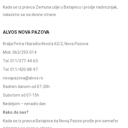
Kada se iz pravca Zemuna udje u Batajnicu i prodje nadvoznjak,
nalazimo se sa desne strane.
ALVOS NOVA PAZOVA
Kralja Petra I Karađorđevića 62/2, Nova Pazova
Mob: 063/293-014
Tel: 011/377-44-63
Tel: 011/420-88-97
novapazova@alvos.rs
Radnim danom od 07-20h
Subotom od 07-15h
Nedeljom – neradni dan
Kako do nas?
Kada se iz pravca Batajnice ka Novoj Pazovi prođe prvi semafor