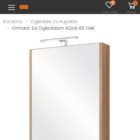
0
0
Toggle mobile menu
Lista želja
Korpa
Početna
Ogledala Za Kupatilo
Ormarić Sa Ogledalom AQUA 60 OAK