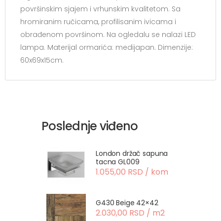
površinskim sjajem i vrhunskim kvalitetom. Sa
hromiranim ručicama, profilisanim ivicama i
obrađenom površinom. Na ogledalu se nalazi LED
lampa. Materijal ormarića: medijapan. Dimenzije:
60x69x15cm.
Poslednje viđeno
London držač sapuna
tacna GL009
1.055,00 RSD / kom
G430 Beige 42×42
2.030,00 RSD / m2