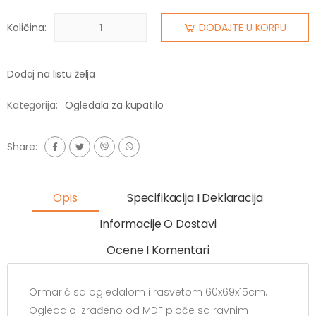
Količina:
DODAJTE U KORPU
Dodaj na listu želja
Kategorija:
Ogledala za kupatilo
Share:
Opis
Specifikacija I Deklaracija
Informacije O Dostavi
Ocene I Komentari
Ormarić sa ogledalom i rasvetom 60x69x15cm.
Ogledalo izrađeno od MDF ploče sa ravnim