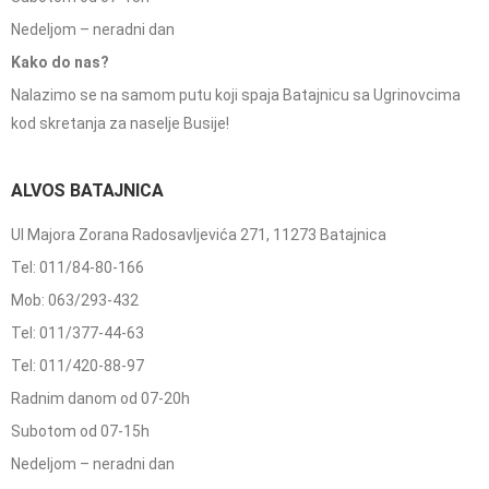
Nedeljom – neradni dan
Kako do nas?
Nalazimo se na samom putu koji spaja Batajnicu sa Ugrinovcima
kod skretanja za naselje Busije!
ALVOS BATAJNICA
Ul Majora Zorana Radosavljevića 271, 11273 Batajnica
Tel: 011/84-80-166
Mob: 063/293-432
Tel: 011/377-44-63
Tel: 011/420-88-97
Radnim danom od 07-20h
Subotom od 07-15h
Nedeljom – neradni dan