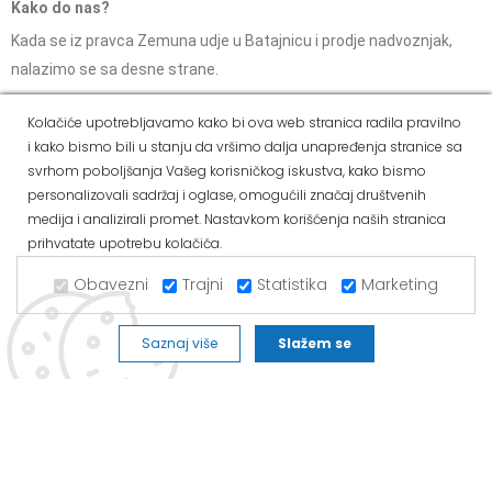
Kako do nas?
Kada se iz pravca Zemuna udje u Batajnicu i prodje nadvoznjak,
nalazimo se sa desne strane.
Kolačiće upotrebljavamo kako bi ova web stranica radila pravilno
ALVOS NOVA PAZOVA
i kako bismo bili u stanju da vršimo dalja unapređenja stranice sa
svrhom poboljšanja Vašeg korisničkog iskustva, kako bismo
Kralja Petra I Karađorđevića 62/2, Nova Pazova
personalizovali sadržaj i oglase, omogućili značaj društvenih
Mob: 063/293-014
medija i analizirali promet. Nastavkom korišćenja naših stranica
prihvatate upotrebu kolačića.
Tel: 011/377-44-63
Tel: 011/420-88-97
Obavezni
Trajni
Statistika
Marketing
novapazova@alvos.rs
Saznaj više
Slažem se
Radnim danom od 07-20h
Subotom od 07-15h
Nedeljom – neradni dan
Kako do nas?
Kada se iz pravca Batajnice ka Novoj Pazovi prođe prvi semafor