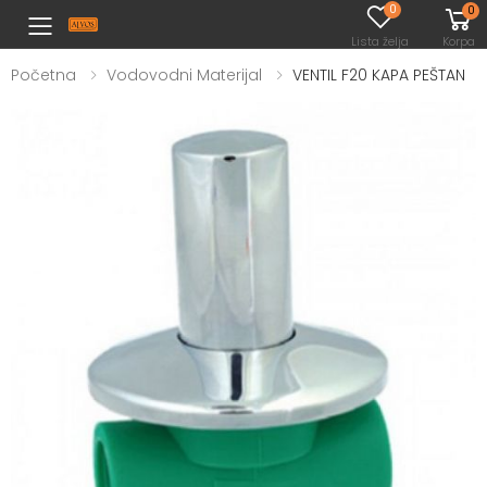
0
0
Toggle mobile menu
Lista želja
Korpa
Početna
Vodovodni Materijal
VENTIL F20 KAPA PEŠTAN