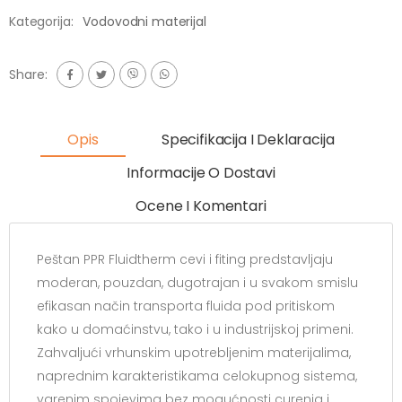
Kategorija:
Vodovodni materijal
Share:
Opis
Specifikacija I Deklaracija
Informacije O Dostavi
Ocene I Komentari
Peštan PPR Fluidtherm cevi i fiting predstavljaju
moderan, pouzdan, dugotrajan i u svakom smislu
efikasan način transporta fluida pod pritiskom
kako u domaćinstvu, tako i u industrijskoj primeni.
Zahvaljući vrhunskim upotrebljenim materijalima,
naprednim karakteristikama celokupnog sistema,
varenim spojevima bez mogućnosti curenja i