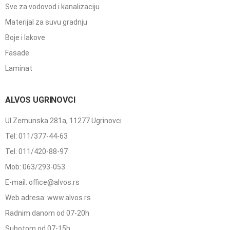
Sve za vodovod i kanalizaciju
Materijal za suvu gradnju
Boje i lakove
Fasade
Laminat
ALVOS UGRINOVCI
Ul Zemunska 281a, 11277 Ugrinovci
Tel: 011/377-44-63
Tel: 011/420-88-97
Mob: 063/293-053
E-mail: office@alvos.rs
Web adresa: www.alvos.rs
Radnim danom od 07-20h
Subotom od 07-15h