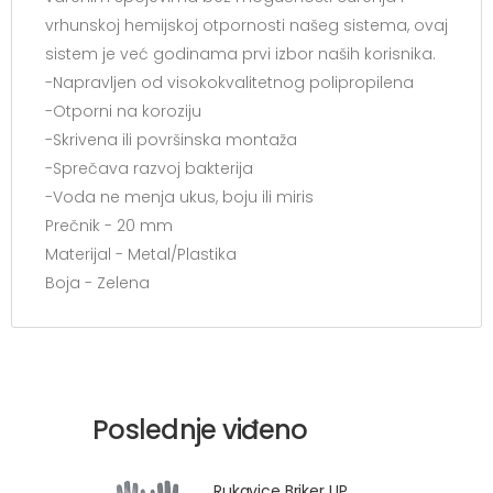
vrhunskoj hemijskoj otpornosti našeg sistema, ovaj
sistem je već godinama prvi izbor naših korisnika.
-Napravljen od visokokvalitetnog polipropilena
-Otporni na koroziju
-Skrivena ili površinska montaža
-Sprečava razvoj bakterija
-Voda ne menja ukus, boju ili miris
Prečnik - 20 mm
Materijal - Metal/Plastika
Boja - Zelena
Poslednje viđeno
Rukavice Briker UP