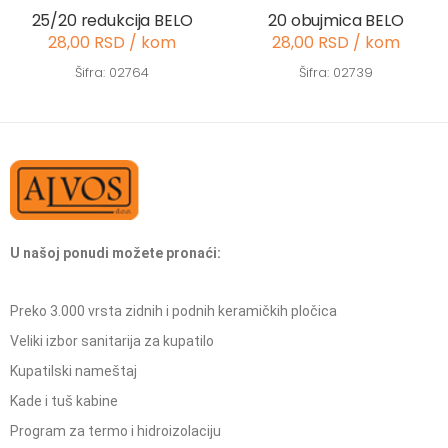
25/20 redukcija BELO
20 obujmica BELO
28,00 RSD / kom
28,00 RSD / kom
Šifra: 02764
Šifra: 02739
U našoj ponudi možete pronaći:
Preko 3.000 vrsta zidnih i podnih keramičkih pločica
Veliki izbor sanitarija za kupatilo
Kupatilski nameštaj
Kade i tuš kabine
Program za termo i hidroizolaciju