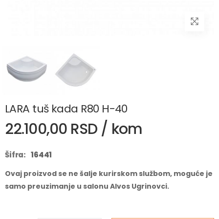
LARA tuš kada R80 H-40
22.100,00 RSD / kom
Šifra:
16441
Ovaj proizvod se ne šalje kurirskom službom, moguće je
samo preuzimanje u salonu Alvos Ugrinovci.