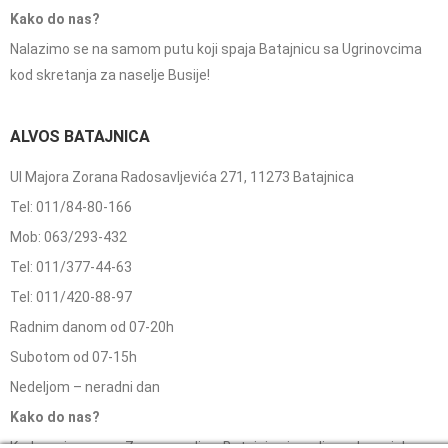
Kako do nas?
Nalazimo se na samom putu koji spaja Batajnicu sa Ugrinovcima
kod skretanja za naselje Busije!
ALVOS BATAJNICA
Ul Majora Zorana Radosavljevića 271, 11273 Batajnica
Tel: 011/84-80-166
Mob: 063/293-432
Tel: 011/377-44-63
Tel: 011/420-88-97
Radnim danom od 07-20h
Subotom od 07-15h
Nedeljom – neradni dan
Kako do nas?
Kada se iz pravca Zemuna udje u Batajnicu i prodje nadvoznjak,