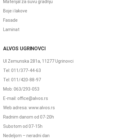
Materijal za suvu gradnju
Boje i lakove
Fasade
Laminat
ALVOS UGRINOVCI
Ul Zemunska 281a, 11277 Ugrinovci
Tel: 011/377-44-63
Tel: 011/420-88-97
Mob: 063/293-053
E-mail: office@alvos.rs
Web adresa: www.alvos.rs
Radnim danom od 07-20h
Subotom od 07-15h
Nedeljom – neradni dan