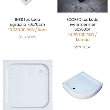
INES tuš kada
EXCEED tuš kada
ugradna 70x70cm
liveni mermer
80x80x4
10.030,00 RSD / kom
16.790,00 RSD /
Šifra: 23315
komad
Šifra: 26541