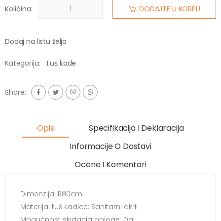
Količina:
DODAJTE U KORPU
Dodaj na listu želja
Kategorija:
Tuš kade
Share:
Opis
Specifikacija I Deklaracija
Informacije O Dostavi
Ocene I Komentari
Dimenzija: R80cm
Materijal tuš kadice: Sanitarni akril
Mogućnost skidanja obloge: Da