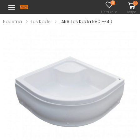
0
0
Toggle mobile menu
Lista želja
Korpa
Početna
Tuš Kade
LARA Tuš Kada R80 H-40