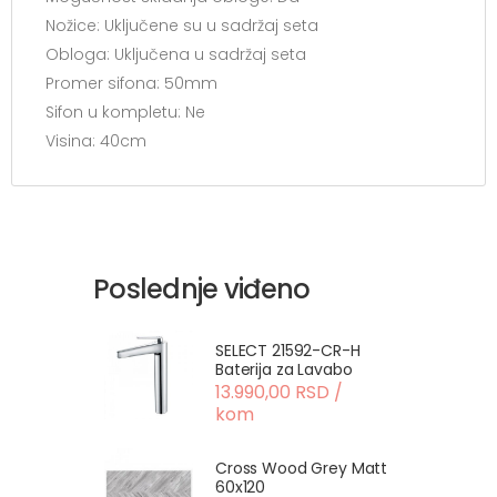
Nožice: Uključene su u sadržaj seta
Obloga: Uključena u sadržaj seta
Promer sifona: 50mm
Sifon u kompletu: Ne
Visina: 40cm
Poslednje viđeno
SELECT 21592-CR-H
Baterija za Lavabo
13.990,00 RSD /
kom
Cross Wood Grey Matt
60x120