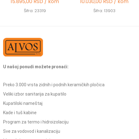
15.895,00 RSD / kom
10.030,00 RSD / kom
Šifra: 23319
Šifra: 13903
U našoj ponudi možete pronaći:
Preko 3.000 vrsta zidnih i podnih keramičkih pločica
Veliki izbor sanitarija za kupatilo
Kupatilski nameštaj
Kade i tuš kabine
Program za termo i hidroizolaciju
Sve za vodovod i kanalizaciju