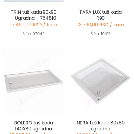
TRIN tuš kada 90x90
TARA LUX tuš kada
- Ugradna - 754810
R90
17.490,00 RSD / kom
13.790,00 RSD / kom
Šifra: 07942
Šifra: 19415
BOLERO tuš kada
NERA tuš kada 80x80
140X80 ugradna
ugradna