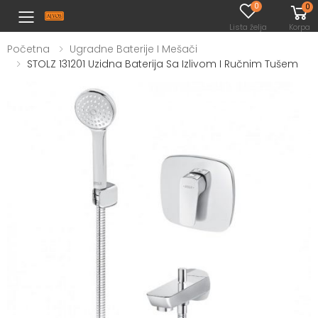
0
0
Toggle mobile menu
Lista želja
Korpa
Početna
Ugradne Baterije I Mešači
STOLZ 131201 Uzidna Baterija Sa Izlivom I Ručnim Tušem