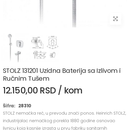
STOLZ 131201 Uzidna Baterija sa Izlivom i
Ručnim Tušem
12.150,00 RSD / kom
Šifra:
28310
STOLZ nemačka reč, u prevodu znači ponos. Heinrich STOLZ,
industrijalac nemačkog porekla 1880 godine osnovao
livnicu koja kasnije izrasta u prvu fabriku sanitarnih