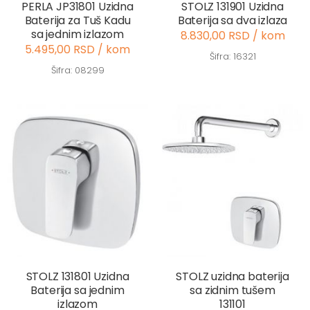
PERLA JP31801 Uzidna
STOLZ 131901 Uzidna
Baterija za Tuš Kadu
Baterija sa dva izlaza
sa jednim izlazom
8.830,00 RSD / kom
5.495,00 RSD / kom
Šifra: 16321
Šifra: 08299
STOLZ 131801 Uzidna
STOLZ uzidna baterija
Baterija sa jednim
sa zidnim tušem
izlazom
131101