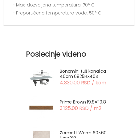
- Max. dozvoljena temperatura: 70° C
- Preporučena temperatura vode: 50° C
Poslednje viđeno
Bonomini tuš kanalica
40cm 6825HX40S
4.330,00 RSD / kom
Prime Brown 19.8×119.8
3.125,00 RSD / m2
Zermatt Warm 60×60