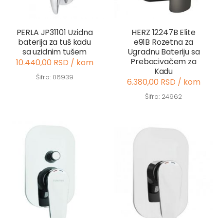
PERLA JP31101 Uzidna
HERZ 12247B Elite
baterija za tuš kadu
e91B Rozetna za
sa uzidnim tušem
Ugradnu Bateriju sa
Prebacivačem za
10.440,00 RSD / kom
Kadu
Šifra: 06939
6.380,00 RSD / kom
Šifra: 24962