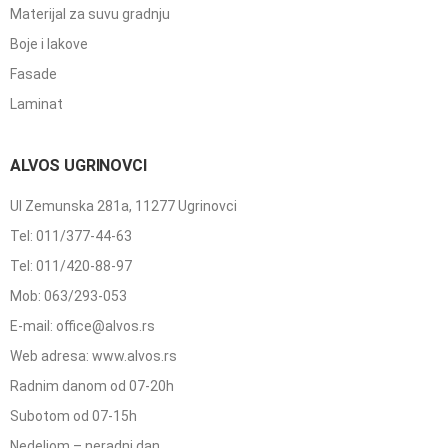
Materijal za suvu gradnju
Boje i lakove
Fasade
Laminat
ALVOS UGRINOVCI
Ul Zemunska 281a, 11277 Ugrinovci
Tel: 011/377-44-63
Tel: 011/420-88-97
Mob: 063/293-053
E-mail: office@alvos.rs
Web adresa: www.alvos.rs
Radnim danom od 07-20h
Subotom od 07-15h
Nedeljom – neradni dan