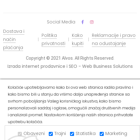
Social Media
Dostava i
Politika
Kako
Reklamacije i pravo
način
privatnosti
kupiti
na odustajanje
plaćanja
Copyright © 2021 Alvos. All Rights Reserved.
Izrada internet prodavnice i SEO - Web Business Solutions
Kolačiće upotrebljavamo kako bi ova web stranica radila pravilno i
kako bismo bili u stanju da vršimo dalja unapređenja stranice sa
svrhom poboljšanja Vašeg korisničkog iskustva, kako bismo
personalizovali sadržaj i oglase, omogućili značaj društvenih medija
i analizirali promet. Nastavkom korišćenja naših stranica prihvatate
upotrebu kolačića.
Obavezni
Trajni
Statistika
Marketing