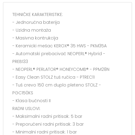
TEHNIČKE KARAKTERISTIKE:
- Jednoručna baterija
- Uzidna montaža
- Masivna kontrukcija
- Keramicki mešac KEROX® 35 HWS - PKM35A
- Automatski prebacivač NEOPERL® Hybrid -
PREB133
- NEOPERL® PERLATOR® HONEYCOMB® - PPM28N
- Easy Clean STOLZ tuš ručica - PTREC11
- Tuš crevo 150 cm duplo pleteno STOLZ -
PGC150KS
- Klasa bučnosti II
RADNI USLOVI:
- Maksimalni radni pritisak: 5 bar
- Preporučeni radni pritisak: 3 bar
- Minimalni radni pritisak: 1 bar