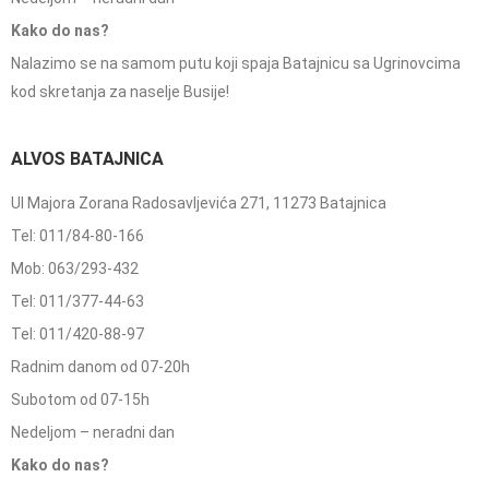
Kako do nas?
Nalazimo se na samom putu koji spaja Batajnicu sa Ugrinovcima
kod skretanja za naselje Busije!
ALVOS BATAJNICA
Ul Majora Zorana Radosavljevića 271, 11273 Batajnica
Tel: 011/84-80-166
Mob: 063/293-432
Tel: 011/377-44-63
Tel: 011/420-88-97
Radnim danom od 07-20h
Subotom od 07-15h
Nedeljom – neradni dan
Kako do nas?