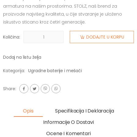
armatura na našim prostorima. STOLZ, naš brend za
proizvode najvišeg kvaliteta, u čije stvaranje je uloženo
iskustvo sticano kroz četiri generacije.
Količina:
DODAJTE U KORPU
Dodaj na listu želja
Kategorija:
Ugradne baterije i mešači
Share:
Opis
Specifikacija I Deklaracija
Informacije O Dostavi
Ocene I Komentari