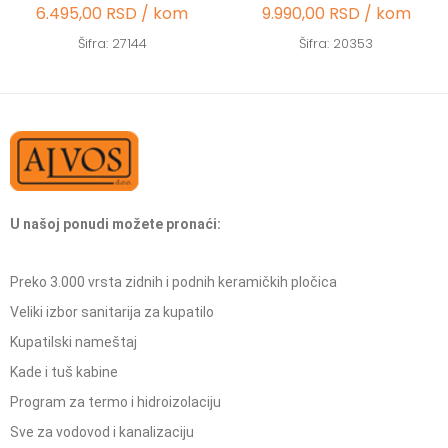
6.495,00 RSD / kom
9.990,00 RSD / kom
Šifra: 27144
Šifra: 20353
U našoj ponudi možete pronaći:
Preko 3.000 vrsta zidnih i podnih keramičkih pločica
Veliki izbor sanitarija za kupatilo
Kupatilski nameštaj
Kade i tuš kabine
Program za termo i hidroizolaciju
Sve za vodovod i kanalizaciju