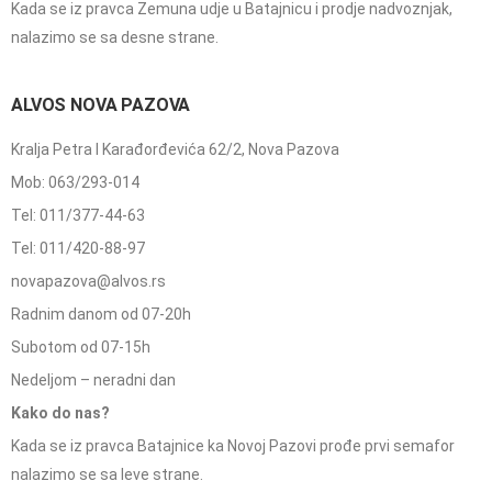
Kada se iz pravca Zemuna udje u Batajnicu i prodje nadvoznjak,
nalazimo se sa desne strane.
ALVOS NOVA PAZOVA
Kralja Petra I Karađorđevića 62/2, Nova Pazova
Mob: 063/293-014
Tel: 011/377-44-63
Tel: 011/420-88-97
novapazova@alvos.rs
Radnim danom od 07-20h
Subotom od 07-15h
Nedeljom – neradni dan
Kako do nas?
Kada se iz pravca Batajnice ka Novoj Pazovi prođe prvi semafor
nalazimo se sa leve strane.