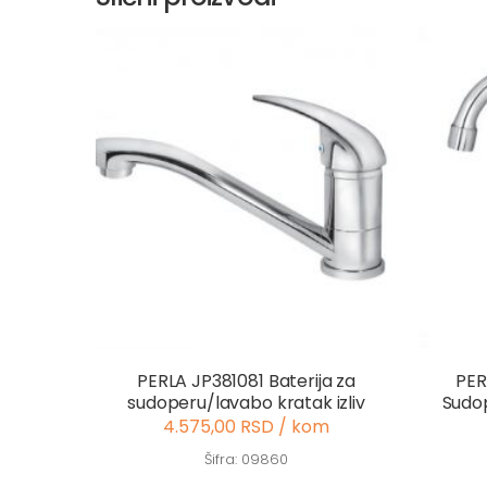
PERLA JP381081 Baterija za
PER
sudoperu/lavabo kratak izliv
Sudop
4.575,00 RSD / kom
Šifra: 09860