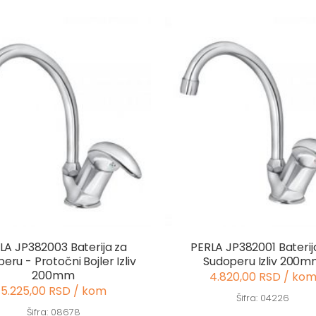
LA JP382003 Baterija za
PERLA JP382001 Baterij
eru - Protočni Bojler Izliv
Sudoperu Izliv 200
200mm
4.820,00 RSD / ko
5.225,00 RSD / kom
Šifra: 04226
Šifra: 08678