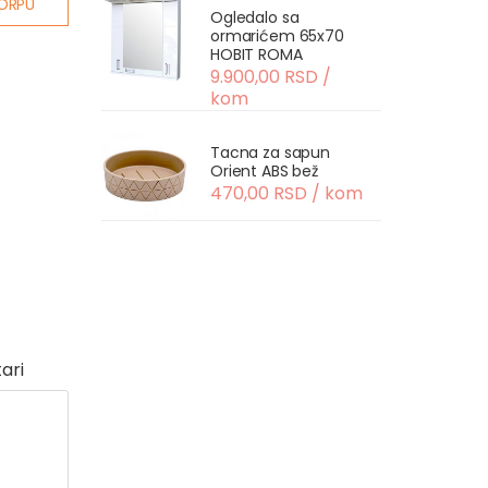
ORPU
Ogledalo sa
ormarićem 65x70
HOBIT ROMA
9.900,00 RSD /
kom
Tacna za sapun
Orient ABS bež
470,00 RSD / kom
ari