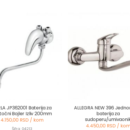
LA JP362001 Baterija za
ALLEGRA NEW 396 Jedno
točni Bojler Izliv 200mm
baterija za
sudoperu/umivaoni
4.150,00 RSD / kom
4.450,00 RSD / ko
Šifra: 04213