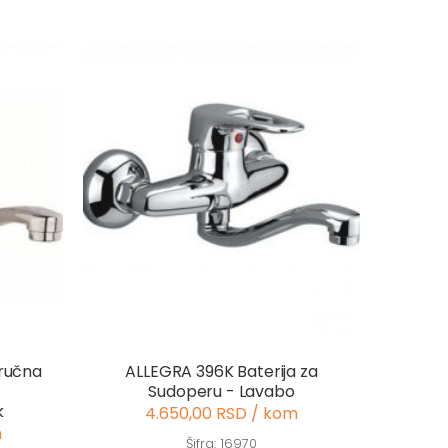
ručna
ALLEGRA 396K Baterija za
Sudoperu - Lavabo
k
4.650,00 RSD / kom
m
Šifra: 16970