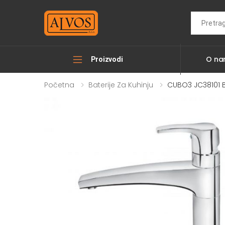
Search
O n
Proizvodi
Početna
Baterije Za Kuhinju
CUBO3 JC38101 B