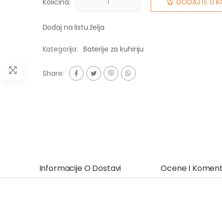
Količina:
DODAJTE U K
Dodaj na listu želja
Kategorija:
Baterije za kuhinju
Share:
Informacije O Dostavi
Ocene I Koment