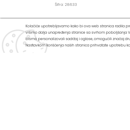
Šifra: 28633
Kolačiće upotrebljavamo kako bi ova web stranica radila pra
vršimo dalja unapređenja stranice sa svrhom poboljšanja V
ALVOS 
bismo personalizovali sadržaj i oglase, omogućili značaj dru
Nastavkom korišćenja naših stranica prihvatate upotrebu ko
Ul Zemuns
Tel: 011/
U našoj ponudi možete pronaći:
Tel: 011/
Mob: 063
Preko 3.000 vrsta zidnih i podnih
keramičkih pločica
E-mail: o
Veliki izbor sanitarija za kupatilo
Web adres
Kupatilski nameštaj
Radnim d
Kade i tuš kabine
Subotom 
Program za termo i hidroizolaciju
Nedeljom 
Sve za vodovod i kanalizaciju
Kako do 