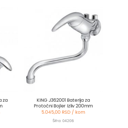
a za
KING J362001 Baterija za
mm
Protočni Bojler Izliv 200mm
m
5.045,00 RSD / kom
Šifra: 04208