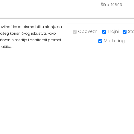
Šifra: 14803
vilno i kako bismo bili u stanju da
Obavezni
Trajni
Sta
ašeg korisničkog iskustva, kako
UGRINOVCI
ALVOS BATAJNICA
štvenih medija i analizirali promet.
Marketing
lačića.
ka 281a, 11277 Ugrinovci
Ul Majora Zorana Radosavljevića 
11273 Batajnica
377-44-63
Tel: 011/84-80-166
420-88-97
Mob: 063/293-432
/293-053
Tel: 011/377-44-63
ffice@alvos.rs
Tel: 011/420-88-97
a: www.alvos.rs
Radnim danom od 07-20h
anom od 07-20h
Subotom od 07-15h
od 07-15h
Nedeljom – neradni dan
– neradni dan
Kako do nas?
nas?