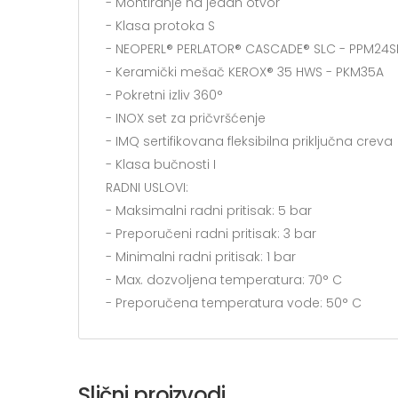
- Montiranje na jedan otvor
- Klasa protoka S
- NEOPERL® PERLATOR® CASCADE® SLC - PPM24S
- Keramički mešač KEROX® 35 HWS - PKM35A
- Pokretni izliv 360°
- INOX set za pričvršćenje
- IMQ sertifikovana fleksibilna priključna creva
- Klasa bučnosti I
RADNI USLOVI:
- Maksimalni radni pritisak: 5 bar
- Preporučeni radni pritisak: 3 bar
- Minimalni radni pritisak: 1 bar
- Max. dozvoljena temperatura: 70° C
- Preporučena temperatura vode: 50° C
Slični proizvodi