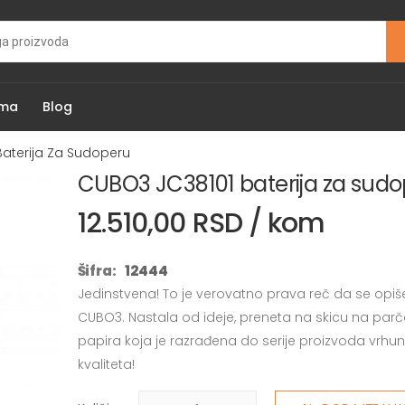
ama
Blog
aterija Za Sudoperu
CUBO3 JC38101 baterija za sud
12.510,00 RSD / kom
Šifra:
12444
Jedinstvena! To je verovatno prava reč da se opiše
CUBO3. Nastala od ideje, preneta na skicu na parč
papira koja je razrađena do serije proizvoda vrhu
kvaliteta!