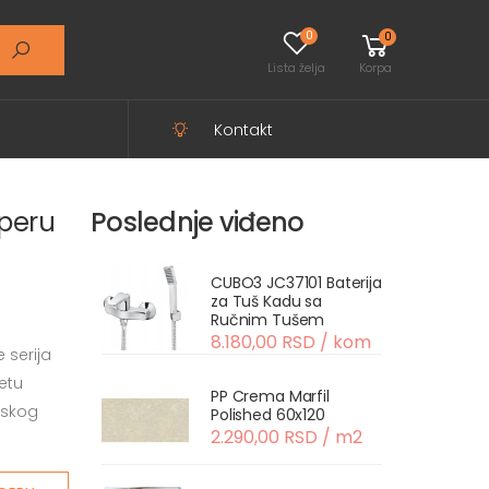
0
0
Lista želja
Korpa
Kontakt
operu
Poslednje viđeno
CUBO3 JC37101 Baterija
za Tuš Kadu sa
Ručnim Tušem
8.180,00 RSD / kom
 serija
etu
PP Crema Marfil
nskog
Polished 60x120
2.290,00 RSD / m2