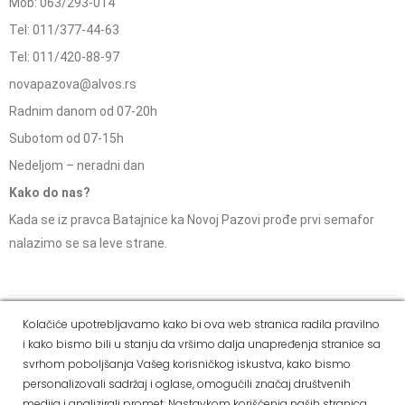
Mob: 063/293-014
Tel: 011/377-44-63
Tel: 011/420-88-97
novapazova@alvos.rs
Radnim danom od 07-20h
Subotom od 07-15h
Nedeljom – neradni dan
Kako do nas?
Kada se iz pravca Batajnice ka Novoj Pazovi prođe prvi semafor
nalazimo se sa leve strane.
Social Media
Kolačiće upotrebljavamo kako bi ova web stranica radila pravilno
i kako bismo bili u stanju da vršimo dalja unapređenja stranice sa
Dostava i
Politika
Kako
Reklamacije i pravo
svrhom poboljšanja Vašeg korisničkog iskustva, kako bismo
način
privatnosti
kupiti
na odustajanje
personalizovali sadržaj i oglase, omogućili značaj društvenih
plaćanja
medija i analizirali promet. Nastavkom korišćenja naših stranica