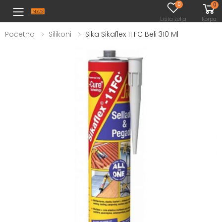
0
0
Toggle mobile menu
Lista želja
Korpa
Početna
Silikoni
Sika Sikaflex 11 FC Beli 310 Ml