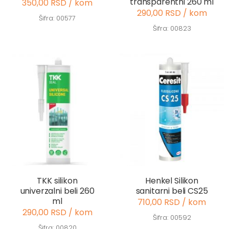
transparentni 260 ml
350,00 RSD / kom
290,00 RSD / kom
Šifra: 00577
Šifra: 00823
TKK silikon
Henkel Silikon
univerzalni beli 260
sanitarni beli CS25
ml
710,00 RSD / kom
290,00 RSD / kom
Šifra: 00592
Šifra: 00820