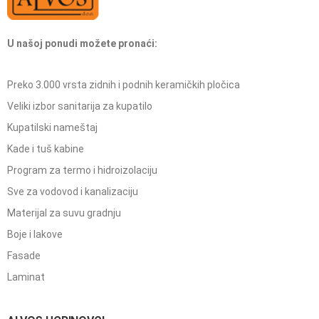
U našoj ponudi možete pronaći:
Preko 3.000 vrsta zidnih i podnih keramičkih pločica
Veliki izbor sanitarija za kupatilo
Kupatilski nameštaj
Kade i tuš kabine
Program za termo i hidroizolaciju
Sve za vodovod i kanalizaciju
Materijal za suvu gradnju
Boje i lakove
Fasade
Laminat