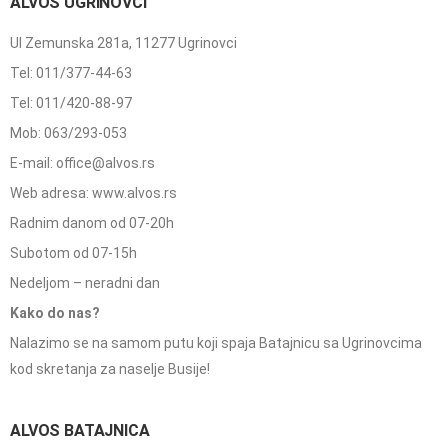
ALVOS UGRINOVCI
Ul Zemunska 281a, 11277 Ugrinovci
Tel: 011/377-44-63
Tel: 011/420-88-97
Mob: 063/293-053
E-mail: office@alvos.rs
Web adresa: www.alvos.rs
Radnim danom od 07-20h
Subotom od 07-15h
Nedeljom – neradni dan
Kako do nas?
Nalazimo se na samom putu koji spaja Batajnicu sa Ugrinovcima
kod skretanja za naselje Busije!
ALVOS BATAJNICA