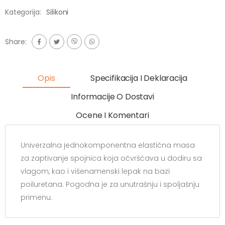
Kategorija:
Silikoni
Share:
Opis
Specifikacija I Deklaracija
Informacije O Dostavi
Ocene I Komentari
Univerzalna jednokomponentna elastična masa
za zaptivanje spojnica koja očvršćava u dodiru sa
vlagom, kao i višenamenski lepak na bazi
poiluretana. Pogodna je za unutrašnju i spoljašnju
primenu.