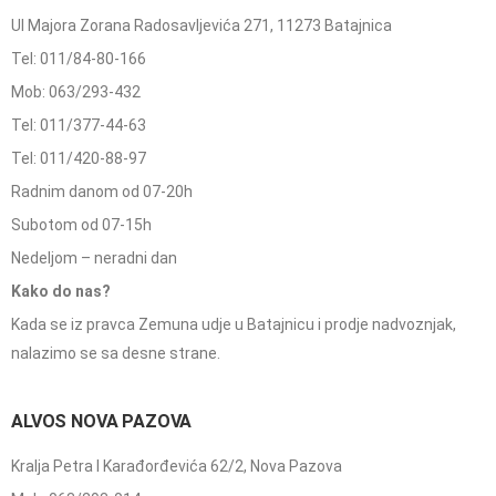
Ul Majora Zorana Radosavljevića 271, 11273 Batajnica
Tel: 011/84-80-166
Mob: 063/293-432
Tel: 011/377-44-63
Tel: 011/420-88-97
Radnim danom od 07-20h
Subotom od 07-15h
Nedeljom – neradni dan
Kako do nas?
Kada se iz pravca Zemuna udje u Batajnicu i prodje nadvoznjak,
nalazimo se sa desne strane.
ALVOS NOVA PAZOVA
Kralja Petra I Karađorđevića 62/2, Nova Pazova