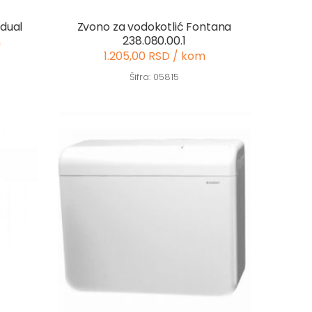
/dual
Zvono za vodokotlić Fontana
238.080.00.1
m
1.205,00 RSD / kom
Šifra: 05815