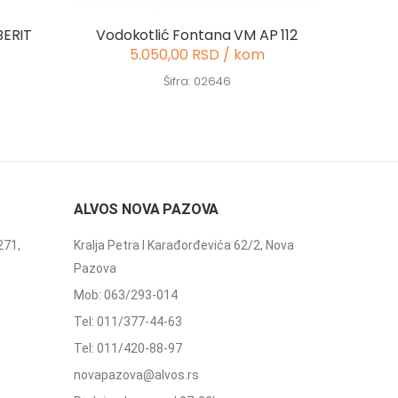
BERIT
Vodokotlić Fontana VM AP 112
5.050,00 RSD / kom
Šifra: 02646
ALVOS NOVA PAZOVA
271,
Kralja Petra I Karađorđevića 62/2, Nova
Pazova
Mob: 063/293-014
Tel: 011/377-44-63
Tel: 011/420-88-97
novapazova@alvos.rs