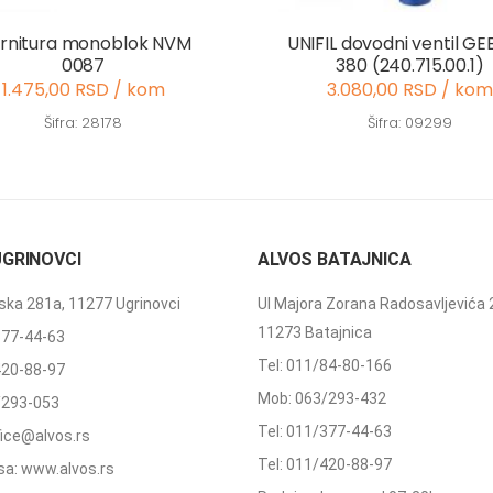
rnitura monoblok NVM
UNIFIL dovodni ventil GE
0087
380 (240.715.00.1)
1.475,00 RSD / kom
3.080,00 RSD / kom
Šifra: 28178
Šifra: 09299
UGRINOVCI
ALVOS BATAJNICA
ka 281a, 11277 Ugrinovci
Ul Majora Zorana Radosavljevića 
11273 Batajnica
377-44-63
Tel: 011/84-80-166
420-88-97
Mob: 063/293-432
/293-053
Tel: 011/377-44-63
ffice@alvos.rs
Tel: 011/420-88-97
a: www.alvos.rs