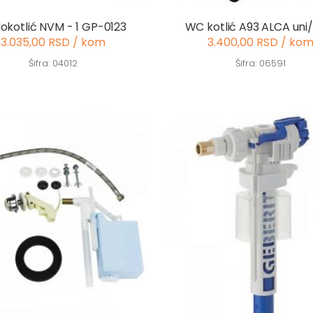
okotlić NVM - 1 GP-0123
WC kotlić A93 ALCA uni
3.035,00 RSD / kom
3.400,00 RSD / ko
Šifra: 04012
Šifra: 06591