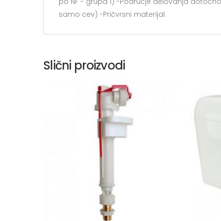
po NF - grupa 1) -Područje delovanja dotočno
samo cev) -Pričvrsni materijal.
Slični proizvodi