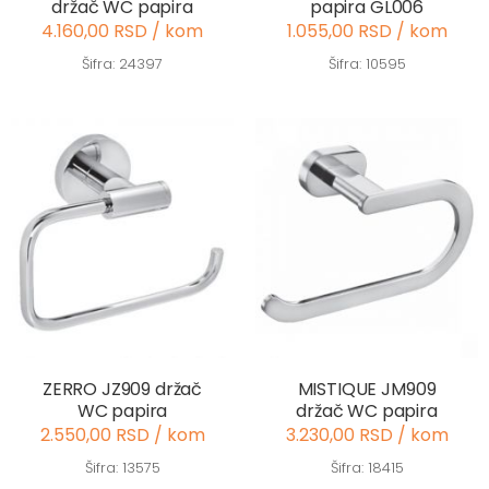
držač WC papira
papira GL006
4.160,00 RSD / kom
1.055,00 RSD / kom
Šifra: 24397
Šifra: 10595
ZERRO JZ909 držač
MISTIQUE JM909
WC papira
držač WC papira
2.550,00 RSD / kom
3.230,00 RSD / kom
Šifra: 13575
Šifra: 18415