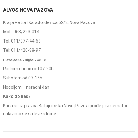
ALVOS NOVA PAZOVA
Kralja Petra I Karađorđevića 62/2, Nova Pazova
Mob: 063/293-014
Tel: 011/377-44-63
Tel: 011/420-88-97
novapazova@alvos.rs
Radnim danom od 07-20h
Subotom od 07-15h
Nedeljom – neradni dan
Kako do nas?
Kada se iz pravca Batajnice ka Novoj Pazovi prođe prvi semafor
nalazimo se sa leve strane.