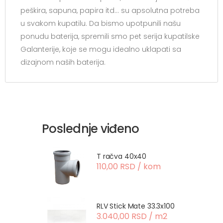
peškira, sapuna, papira itd… su apsolutna potreba
u svakom kupatilu. Da bismo upotpunili našu
ponudu baterija, spremili smo pet serija kupatilske
Galanterije, koje se mogu idealno uklapati sa
dizajnom naših baterija.
Poslednje viđeno
T račva 40x40
110,00 RSD / kom
RLV Stick Mate 33.3x100
3.040,00 RSD / m2