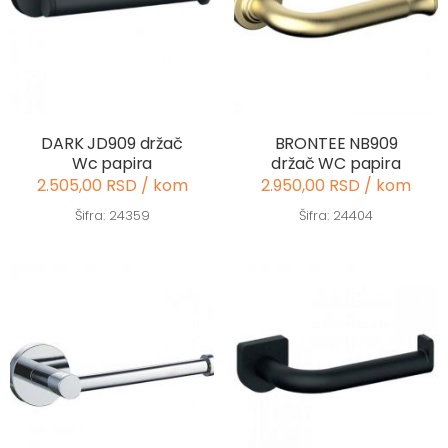
DARK JD909 držač
BRONTEE NB909
Wc papira
držač WC papira
2.505,00 RSD / kom
2.950,00 RSD / kom
Šifra: 24359
Šifra: 24404