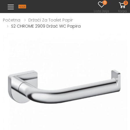
0
0
Toggle mobile menu
Lista želja
Korpa
Početna
Držači Za Toalet Papir
S2 CHROME 2909 Držač WC Papira