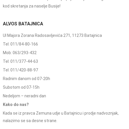
kod skretanja za naselje Busije!
ALVOS BATAJNICA
Ul Majora Zorana Radosavljevića 271, 11273 Batajnica
Tel: 011/84-80-166
Mob: 063/293-432
Tel: 011/377-44-63
Tel: 011/420-88-97
Radnim danom od 07-20h
Subotom od 07-15h
Nedeljom – neradni dan
Kako do nas?
Kada se iz pravca Zemuna udje u Batajnicu i prodje nadvoznjak,
nalazimo se sa desne strane.