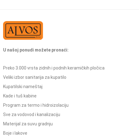
U našoj ponudi možete pronaći:
Preko 3.000 vrsta zidnih i podnih keramičkih pločica
Veliki izbor sanitarija za kupatilo
Kupatilski nameštaj
Kade i tuš kabine
Program za termo i hidroizolaciju
Sve za vodovod i kanalizaciju
Materijal za suvu gradnju
Boje i lakove