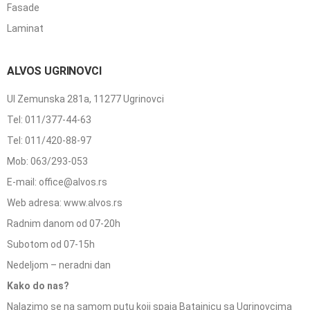
Fasade
Laminat
ALVOS UGRINOVCI
Ul Zemunska 281a, 11277 Ugrinovci
Tel: 011/377-44-63
Tel: 011/420-88-97
Mob: 063/293-053
E-mail: office@alvos.rs
Web adresa: www.alvos.rs
Radnim danom od 07-20h
Subotom od 07-15h
Nedeljom – neradni dan
Kako do nas?
Nalazimo se na samom putu koji spaja Batajnicu sa Ugrinovcima