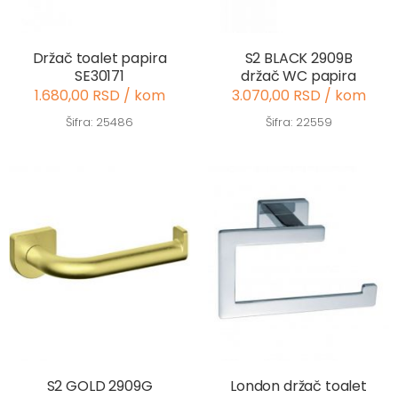
Držač toalet papira
S2 BLACK 2909B
SE30171
držač WC papira
1.680,00 RSD / kom
3.070,00 RSD / kom
Šifra: 25486
Šifra: 22559
S2 GOLD 2909G
London držač toalet