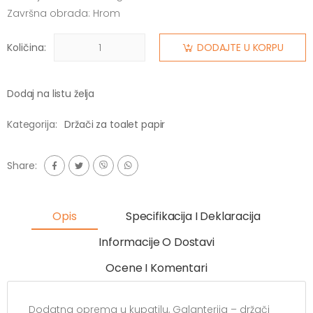
Završna obrada: Hrom
Količina:
DODAJTE U KORPU
Dodaj na listu želja
Kategorija:
Držači za toalet papir
Share:
Opis
Specifikacija I Deklaracija
Informacije O Dostavi
Ocene I Komentari
Dodatna oprema u kupatilu, Galanterija – držači