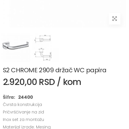
S2 CHROME 2909 držač WC papira
2.920,00 RSD / kom
Šifra:
24400
Čvrsta konstrukcija
Pričvršćivanje na zid
Inox set za montažu
Materijal izrade: Mesing