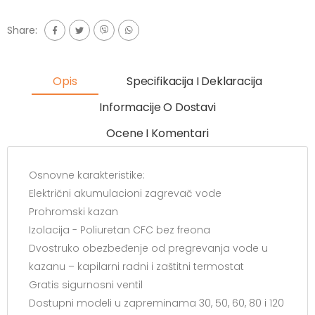
Share:
Opis
Specifikacija I Deklaracija
Informacije O Dostavi
Ocene I Komentari
Osnovne karakteristike:
Električni akumulacioni zagrevač vode
Prohromski kazan
Izolacija - Poliuretan CFC bez freona
Dvostruko obezbeđenje od pregrevanja vode u
kazanu – kapilarni radni i zaštitni termostat
Gratis sigurnosni ventil
Dostupni modeli u zapreminama 30, 50, 60, 80 i 120