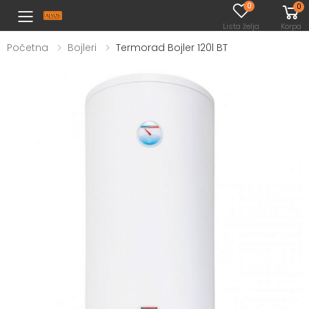
0
0
Toggle mobile menu
Lista želja
Korpa
Početna
Bojleri
Termorad Bojler 120l BT