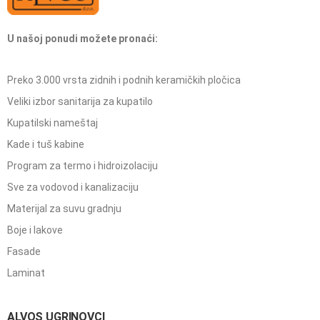
U našoj ponudi možete pronaći:
Preko 3.000 vrsta zidnih i podnih keramičkih pločica
Veliki izbor sanitarija za kupatilo
Kupatilski nameštaj
Kade i tuš kabine
Program za termo i hidroizolaciju
Sve za vodovod i kanalizaciju
Materijal za suvu gradnju
Boje i lakove
Fasade
Laminat
ALVOS UGRINOVCI