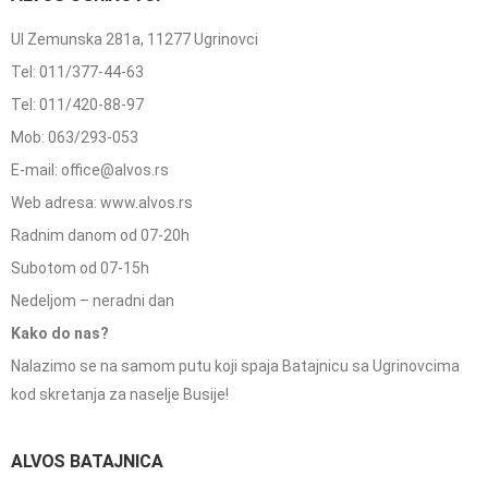
Ul Zemunska 281a, 11277 Ugrinovci
Tel: 011/377-44-63
Tel: 011/420-88-97
Mob: 063/293-053
E-mail: office@alvos.rs
Web adresa: www.alvos.rs
Radnim danom od 07-20h
Subotom od 07-15h
Nedeljom – neradni dan
Kako do nas?
Nalazimo se na samom putu koji spaja Batajnicu sa Ugrinovcima
kod skretanja za naselje Busije!
ALVOS BATAJNICA