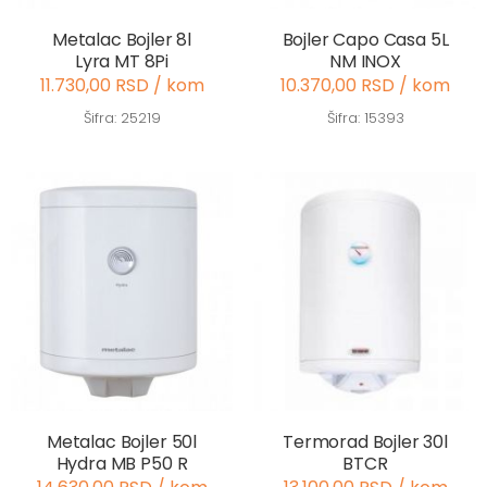
Metalac Bojler 8l
Bojler Capo Casa 5L
Lyra MT 8Pi
NM INOX
11.730,00 RSD / kom
10.370,00 RSD / kom
Šifra: 25219
Šifra: 15393
Metalac Bojler 50l
Termorad Bojler 30l
Hydra MB P50 R
BTCR