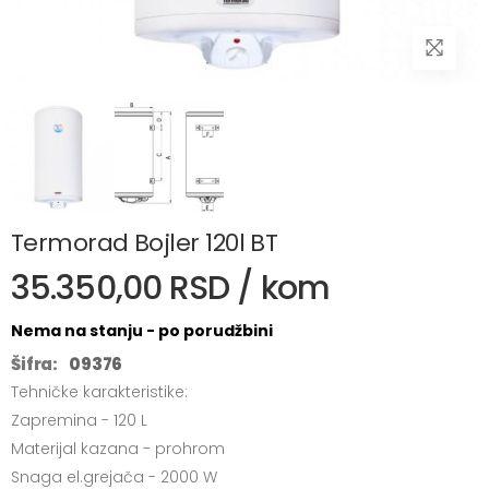
Termorad Bojler 120l BT
35.350,00 RSD / kom
Nema na stanju - po porudžbini
Šifra:
09376
Tehničke karakteristike:
Zapremina - 120 L
Materijal kazana - prohrom
Snaga el.grejača - 2000 W