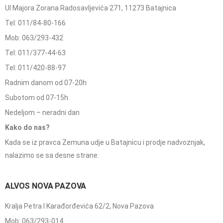
Ul Majora Zorana Radosavljevića 271, 11273 Batajnica
Tel: 011/84-80-166
Mob: 063/293-432
Tel: 011/377-44-63
Tel: 011/420-88-97
Radnim danom od 07-20h
Subotom od 07-15h
Nedeljom – neradni dan
Kako do nas?
Kada se iz pravca Zemuna udje u Batajnicu i prodje nadvoznjak,
nalazimo se sa desne strane.
ALVOS NOVA PAZOVA
Kralja Petra I Karađorđevića 62/2, Nova Pazova
Mob: 063/293-014