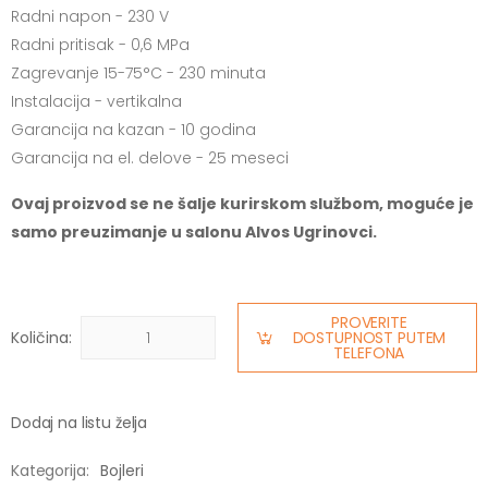
Radni napon - 230 V
Radni pritisak - 0,6 MPa
Zagrevanje 15-75°C - 230 minuta
Instalacija - vertikalna
Garancija na kazan - 10 godina
Garancija na el. delove - 25 meseci
Ovaj proizvod se ne šalje kurirskom službom, moguće je
samo preuzimanje u salonu Alvos Ugrinovci.
PROVERITE
Količina:
DOSTUPNOST PUTEM
TELEFONA
Dodaj na listu želja
Kategorija:
Bojleri