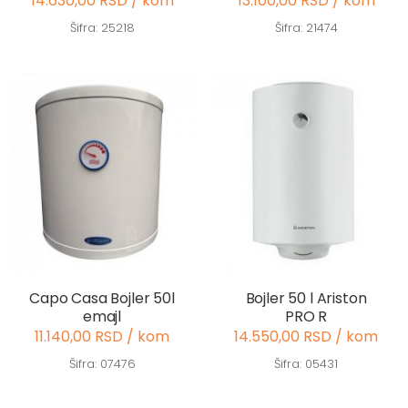
14.630,00 RSD / kom
13.100,00 RSD / kom
Šifra: 25218
Šifra: 21474
Capo Casa Bojler 50l
Bojler 50 l Ariston
emajl
PRO R
11.140,00 RSD / kom
14.550,00 RSD / kom
Šifra: 07476
Šifra: 05431