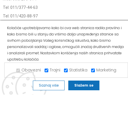
Tel: 011/377-44-63
Tel: 011/420-88-97
novapazova@alvos.rs
Kolačiće upotrebljavamo kako bi ova web stranica radila pravilno i
Radnim danom od 07-20h
kako bismo bili u stanju da vršimo dalja unapređenja stranice sa
svrhom poboljšanja Vašeg korisničkog iskustva, kako bismo
Subotom od 07-15h
personalizovali sadržaj i oglase, omogućili značaj društvenih medija
Nedeljom – neradni dan
i analizirali promet. Nastavkom korišćenja naših stranica prihvatate
Kako do nas?
upotrebu kolačića.
Kada se iz pravca Batajnice ka Novoj Pazovi prođe prvi semafor
Obavezni
Trajni
Statistika
Marketing
nalazimo se sa leve strane.
Saznaj više
Slažem se
Social Media
Dostava i
Politika
Kako
Reklamacije i pravo
način
privatnosti
kupiti
na odustajanje
plaćanja