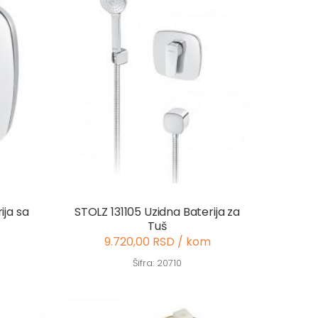
ija sa
STOLZ 131105 Uzidna Baterija za
Tuš
9.720,00 RSD / kom
Šifra: 20710