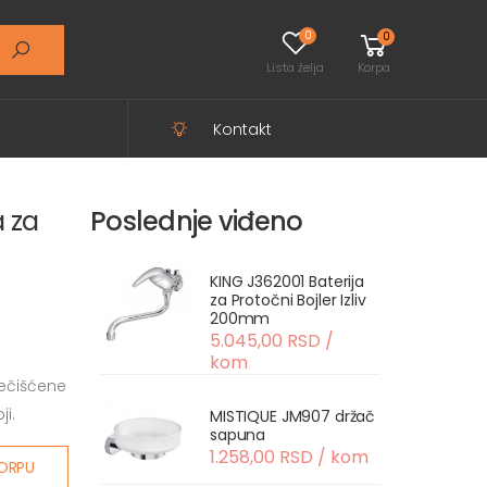
0
0
Lista želja
Korpa
Kontakt
a za
Poslednje viđeno
KING J362001 Baterija
za Protočni Bojler Izliv
200mm
5.045,00 RSD /
kom
rečišćene
ji.
MISTIQUE JM907 držač
sapuna
1.258,00 RSD / kom
ORPU