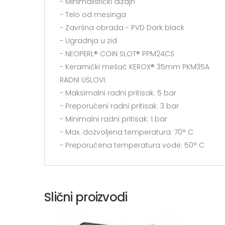
- Minimalistički dizajn
- Telo od mesinga
- Završna obrada - PVD Dark black
- Ugradnja u zid
- NEOPERL® COIN SLOT® PPM24CS
- Keramički mešač KEROX® 35mm PKM35A
RADNI USLOVI:
- Maksimalni radni pritisak: 5 bar
- Preporučeni radni pritisak: 3 bar
- Minimalni radni pritisak: 1 bar
- Max. dozvoljena temperatura: 70° C
- Preporučena temperatura vode: 50° C
Slični proizvodi