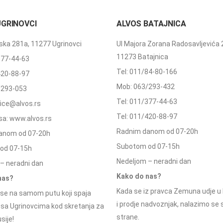
UGRINOVCI
ALVOS BATAJNICA
ka 281a, 11277 Ugrinovci
Ul Majora Zorana Radosavljevića 
11273 Batajnica
377-44-63
Tel: 011/84-80-166
420-88-97
Mob: 063/293-432
/293-053
Tel: 011/377-44-63
ffice@alvos.rs
Tel: 011/420-88-97
a: www.alvos.rs
Radnim danom od 07-20h
anom od 07-20h
Subotom od 07-15h
od 07-15h
Nedeljom – neradni dan
– neradni dan
Kako do nas?
nas?
Kada se iz pravca Zemuna udje u 
se na samom putu koji spaja
i prodje nadvoznjak, nalazimo se
 sa Ugrinovcima kod skretanja za
strane.
sije!