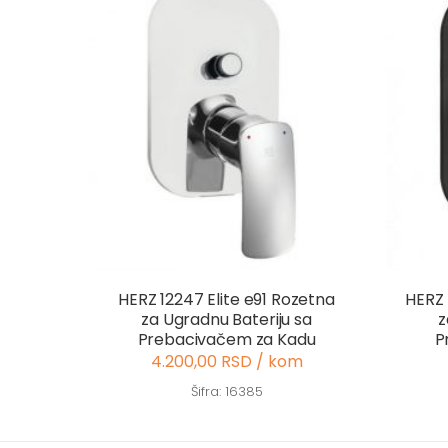
HERZ 12247 Elite e91 Rozetna
HERZ 
za Ugradnu Bateriju sa
z
Prebacivačem za Kadu
P
4.200,00 RSD / kom
Šifra: 16385