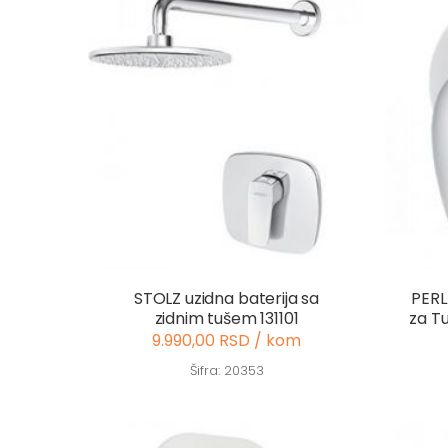
STOLZ uzidna baterija sa
PERL
zidnim tušem 131101
za T
9.990,00 RSD / kom
Šifra: 20353