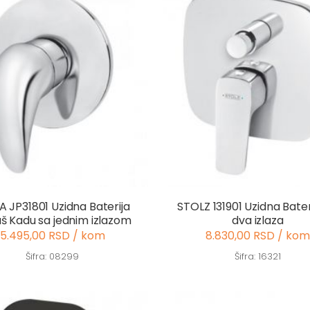
A JP31801 Uzidna Baterija
STOLZ 131901 Uzidna Bater
uš Kadu sa jednim izlazom
dva izlaza
5.495,00 RSD / kom
8.830,00 RSD / kom
Šifra: 08299
Šifra: 16321