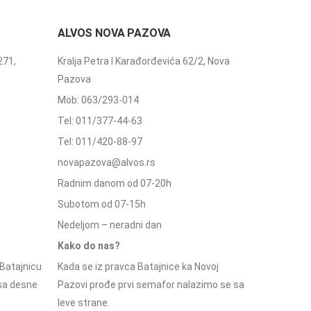
ALVOS NOVA PAZOVA
271,
Kralja Petra I Karađorđevića 62/2, Nova
Pazova
Mob: 063/293-014
Tel: 011/377-44-63
Tel: 011/420-88-97
novapazova@alvos.rs
Radnim danom od 07-20h
Subotom od 07-15h
Nedeljom – neradni dan
Kako do nas?
Batajnicu
Kada se iz pravca Batajnice ka Novoj
 sa desne
Pazovi prođe prvi semafor nalazimo se sa
leve strane.