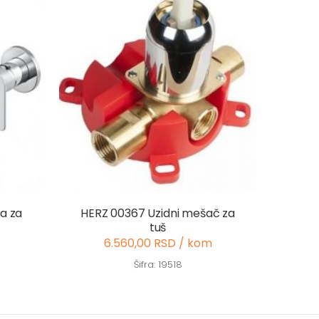
ja za
HERZ 00367 Uzidni mešač za
tuš
6.560,00 RSD / kom
Šifra: 19518