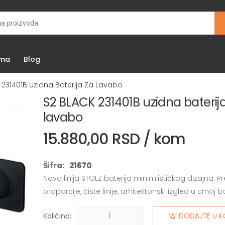
ama
Blog
 231401B Uzidna Baterija Za Lavabo
S2 BLACK 231401B uzidna baterij
lavabo
15.880,00 RSD / kom
Šifra:
21670
Nova linija STOLZ baterija minimlističkog dizajna. P
proporcije, čiste linije, arhitektonski izgled u crnoj bo
Količina:
DODAJTE U K