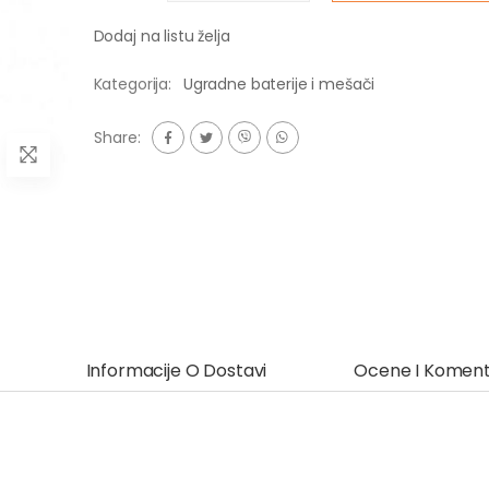
Dodaj na listu želja
Kategorija:
Ugradne baterije i mešači
Share:
Informacije O Dostavi
Ocene I Koment