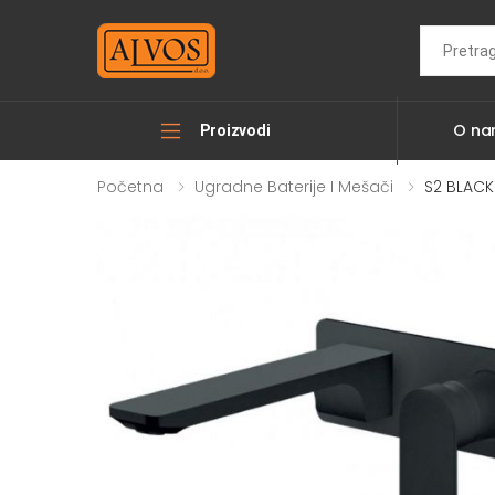
Search
O n
Proizvodi
Početna
Ugradne Baterije I Mešači
S2 BLACK