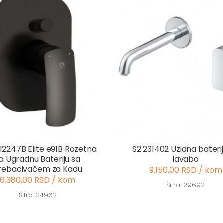
12247B Elite e91B Rozetna
S2 231402 Uzidna bateri
a Ugradnu Bateriju sa
lavabo
rebacivačem za Kadu
9.150,00 RSD / kom
6.380,00 RSD / kom
Šifra: 29692
Šifra: 24962