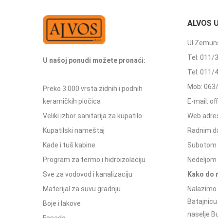
ALVOS 
Ul Zemuns
Tel: 011/
U našoj ponudi možete pronaći:
Tel: 011/
Mob: 063
Preko 3.000 vrsta zidnih i podnih
keramičkih pločica
E-mail: o
Veliki izbor sanitarija za kupatilo
Web adres
Kupatilski nameštaj
Radnim d
Kade i tuš kabine
Subotom 
Program za termo i hidroizolaciju
Nedeljom 
Sve za vodovod i kanalizaciju
Kako do 
Materijal za suvu gradnju
Nalazimo 
Batajnicu
Boje i lakove
naselje Bu
Fasade