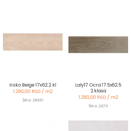
Iroko Beige 17x62 2 kl
Laly17 Ocra 17.5x62.5
2 klasa
1.290,00 RSD / m2
1.290,00 RSD / m2
Šifra: 28551
Šifra: 29711