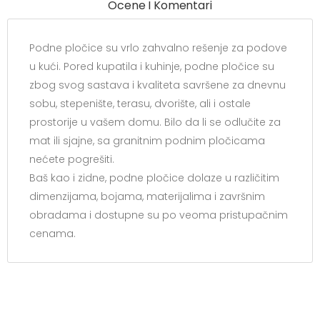
Ocene I Komentari
Podne pločice su vrlo zahvalno rešenje za podove
u kući. Pored kupatila i kuhinje, podne pločice su
zbog svog sastava i kvaliteta savršene za dnevnu
sobu, stepenište, terasu, dvorište, ali i ostale
prostorije u vašem domu. Bilo da li se odlučite za
mat ili sjajne, sa granitnim podnim pločicama
nećete pogrešiti.
Baš kao i zidne, podne pločice dolaze u različitim
dimenzijama, bojama, materijalima i završnim
obradama i dostupne su po veoma pristupačnim
cenama.