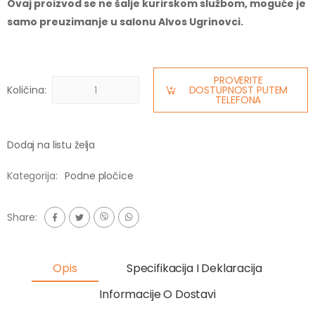
Ovaj proizvod se ne šalje kurirskom službom, moguće je
samo preuzimanje u salonu Alvos Ugrinovci.
PROVERITE
Količina:
DOSTUPNOST PUTEM
TELEFONA
Dodaj na listu želja
Kategorija:
Podne pločice
Share:
Opis
Specifikacija I Deklaracija
Informacije O Dostavi