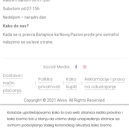
Radnim danom od 07-20h
Subotom od 07-15h
Nedeljom – neradni dan
Kako do nas?
Kada se iz pravca Batajnice ka Novoj Pazovi prođe prvi semafor
nalazimo se sa leve strane.
Social Media
Dostava i
Politika
Kako
Reklamacije i pravo
način
privatnosti
kupiti
na odustajanje
plaćanja
Copyright © 2021 Alvos. All Rights Reserved.
Izrada internet prodavnice i SEO - Web Business Solutions
Kolačiće upotrebljavamo kako bi ova web stranica radila pravilno i
kako bismo bili u stanju da vršimo dalja unapređenja stranice sa
svrhom poboljšanja Vašeg korisničkog iskustva, kako bismo