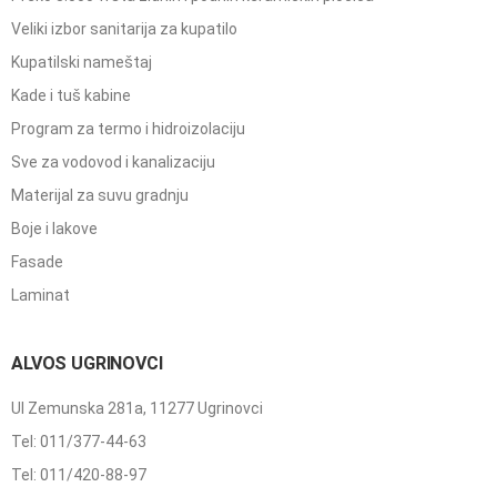
Veliki izbor sanitarija za kupatilo
Kupatilski nameštaj
Kade i tuš kabine
Program za termo i hidroizolaciju
Sve za vodovod i kanalizaciju
Materijal za suvu gradnju
Boje i lakove
Fasade
Laminat
ALVOS UGRINOVCI
Ul Zemunska 281a, 11277 Ugrinovci
Tel: 011/377-44-63
Tel: 011/420-88-97