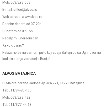
Mob: 063/293-053
E-mail: office@alvos.rs
Web adresa: www.alvos.rs
Radnim danom od 07-20h
Subotom od 07-15h
Nedeljom – neradni dan
Kako do nas?
Nalazimo se na samom putu koji spaja Batajnicu sa Ugrinovcima
kod skretanja za naselje Busije!
ALVOS BATAJNICA
Ul Majora Zorana Radosavljevića 271, 11273 Batajnica
Tel: 011/84-80-166
Mob: 063/293-432
Tel: 011/377-44-63