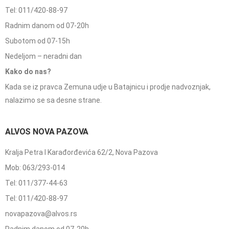
Tel: 011/420-88-97
Radnim danom od 07-20h
Subotom od 07-15h
Nedeljom – neradni dan
Kako do nas?
Kada se iz pravca Zemuna udje u Batajnicu i prodje nadvoznjak,
nalazimo se sa desne strane.
ALVOS NOVA PAZOVA
Kralja Petra I Karađorđevića 62/2, Nova Pazova
Mob: 063/293-014
Tel: 011/377-44-63
Tel: 011/420-88-97
novapazova@alvos.rs