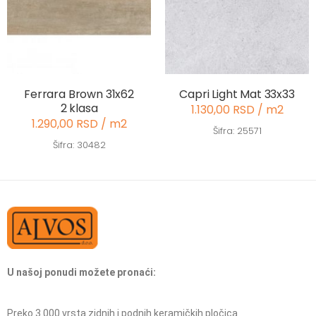
Ferrara Brown 31x62
Capri Light Mat 33x33
2 klasa
1.130,00 RSD / m2
1.290,00 RSD / m2
Šifra: 25571
Šifra: 30482
U našoj ponudi možete pronaći:
Preko 3.000 vrsta zidnih i podnih keramičkih pločica