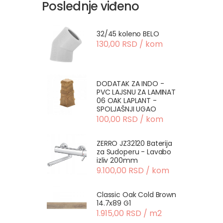
Poslednje viđeno
32/45 koleno BELO
130,00 RSD / kom
DODATAK ZA INDO -
PVC LAJSNU ZA LAMINAT
06 OAK LAPLANT -
SPOLJAŠNJI UGAO
100,00 RSD / kom
ZERRO JZ32120 Baterija
za Sudoperu - Lavabo
izliv 200mm
9.100,00 RSD / kom
Classic Oak Cold Brown
14.7x89 G1
1.915,00 RSD / m2