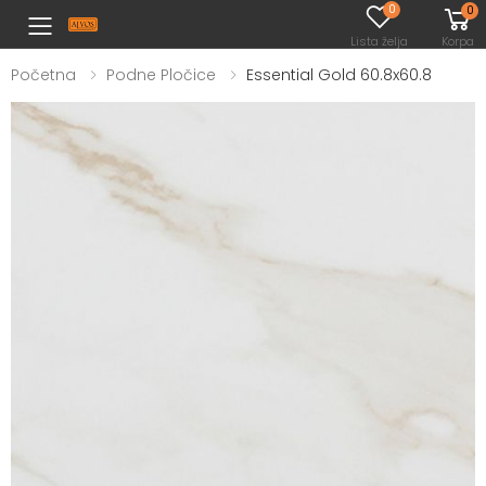
0
0
Toggle mobile menu
Lista želja
Korpa
Početna
Podne Pločice
Essential Gold 60.8x60.8