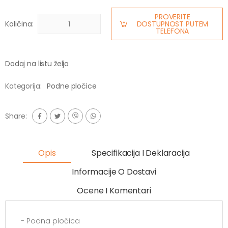
PROVERITE
Količina:
DOSTUPNOST PUTEM
TELEFONA
Dodaj na listu želja
Kategorija:
Podne pločice
Share:
Opis
Specifikacija I Deklaracija
Informacije O Dostavi
Ocene I Komentari
- Podna pločica