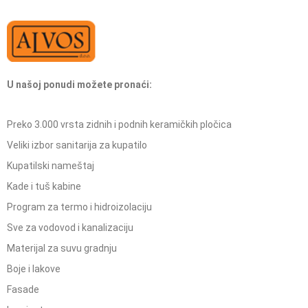
U našoj ponudi možete pronaći:
Preko 3.000 vrsta zidnih i podnih keramičkih pločica
Veliki izbor sanitarija za kupatilo
Kupatilski nameštaj
Kade i tuš kabine
Program za termo i hidroizolaciju
Sve za vodovod i kanalizaciju
Materijal za suvu gradnju
Boje i lakove
Fasade