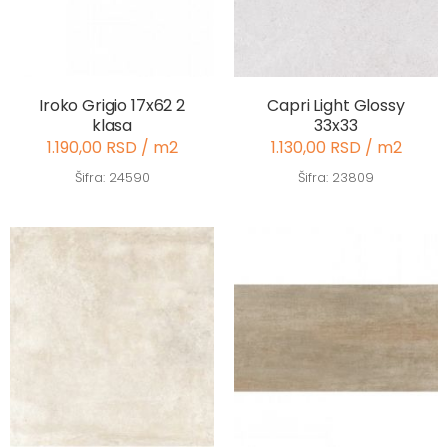
Iroko Grigio 17x62 2
Capri Light Glossy
klasa
33x33
1.190,00 RSD / m2
1.130,00 RSD / m2
Šifra: 24590
Šifra: 23809