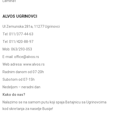
Laminat
ALVOS UGRINOVCI
Ul Zemunska 281a, 11277 Ugrinovci
Tel: 011/377-44-63
Tel: 011/420-88-97
Mob: 063/293-053
E-mail: office@alvos.rs
Web adresa: www.alvos.rs
Radnim danom od 07-20h
Subotom od 07-15h
Nedeljom – neradni dan
Kako do nas?
Nalazimo se na samom putu koji spaja Batajnicu sa Ugrinovcima
kod skretanja za naselje Busije!