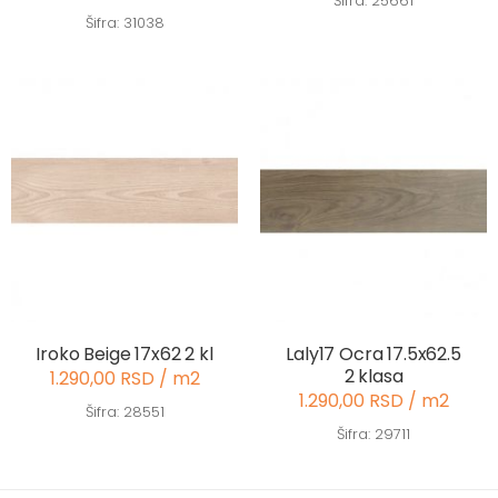
Šifra: 25661
Šifra: 31038
Iroko Beige 17x62 2 kl
Laly17 Ocra 17.5x62.5
2 klasa
1.290,00 RSD / m2
1.290,00 RSD / m2
Šifra: 28551
Šifra: 29711