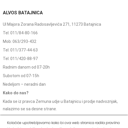
ALVOS BATAJNICA
Ul Majora Zorana Radosavljevića 271, 11273 Batajnica
Tel: 011/84-80-166
Mob: 063/293-432
Tel: 011/377-44-63
Tel: 011/420-88-97
Radnim danom od 07-20h
Subotom od 07-15h
Nedeljom – neradni dan
Kako do nas?
Kada se iz pravca Zemuna udje u Batajnicu i prodje nadvoznjak,
nalazimo se sa desne strane.
Kolačiće upotrebljavamo kako bi ova web stranica radila pravilno
ALVOS NOVA PAZOVA