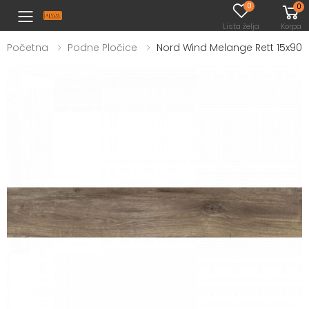
0
0
Toggle mobile menu
Lista želja
Korpa
Početna
Podne Pločice
Nord Wind Melange Rett 15x90