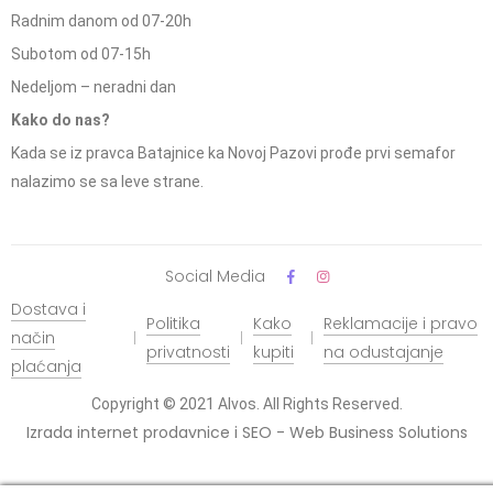
Radnim danom od 07-20h
Subotom od 07-15h
Nedeljom – neradni dan
Kako do nas?
Kada se iz pravca Batajnice ka Novoj Pazovi prođe prvi semafor
nalazimo se sa leve strane.
Social Media
Dostava i
Politika
Kako
Reklamacije i pravo
način
privatnosti
kupiti
na odustajanje
plaćanja
Copyright © 2021 Alvos. All Rights Reserved.
Izrada internet prodavnice i SEO - Web Business Solutions