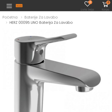
0
0
Toggle mobile menu
Lista želja
Korpa
Početna
Baterije Za Lavabo
HERZ 00095 LINO Baterija Za Lavabo