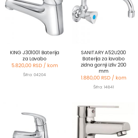
KING J301001 Baterija
SANITARY A52U200
za Lavabo
Baterija za lavabo
zidna gornji izliv 200
5.820,00 RSD / kom
mm
Šifra: 04204
1.880,00 RSD / kom
Šifra: 14841