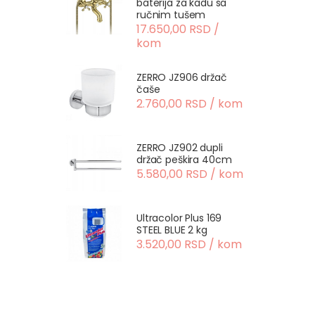
baterija za kadu sa
ručnim tušem
17.650,00 RSD /
kom
ZERRO JZ906 držač
čaše
2.760,00 RSD / kom
ZERRO JZ902 dupli
držač peškira 40cm
5.580,00 RSD / kom
Ultracolor Plus 169
STEEL BLUE 2 kg
3.520,00 RSD / kom