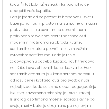
kadu i/ili tuš kabinu) estetski i funkcionalno će
obogatiti vaše kupatilo.
Herz je jedan od najpoznatijih brendova u svetu
baterija, na našim prostorima. Sanitarne armature
proizvedene su u savremeno opremljenom
proizvodno razvojnom centru na tehnološki
modernim mašinama za obradu. Kvalitet
sanitarnih armatura potvrđen je svim važnim
evropskim sertifikatima. Kada je reč o
zadovoljavanju potreba kupaca, novih trendova
na tržištu i sve zahtevnijih korisnika, kvalitet Herz
sanitarnih armatura je u konstantnom porastu. U
odnosu cene i kvaliteta, ovaj proizvođač nudi
najbolji izbor, kada se uzme u obzir dugogodišnje
iskustvo, savremena tehnologija i stalni razvoj.
Iz širokog asortimana možete izabrati slavine po
svojoj meri – baterije dizajnirane po najnovijim