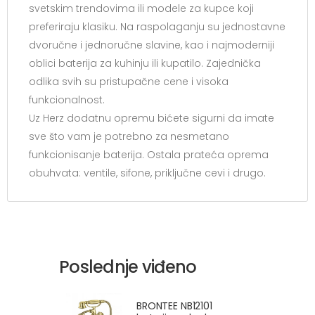
svetskim trendovima ili modele za kupce koji
preferiraju klasiku. Na raspolaganju su jednostavne
dvoručne i jednoručne slavine, kao i najmoderniji
oblici baterija za kuhinju ili kupatilo. Zajednička
odlika svih su pristupačne cene i visoka
funkcionalnost.
Uz Herz dodatnu opremu bićete sigurni da imate
sve što vam je potrebno za nesmetano
funkcionisanje baterija. Ostala prateća oprema
obuhvata: ventile, sifone, priključne cevi i drugo.
Poslednje viđeno
BRONTEE NB12101