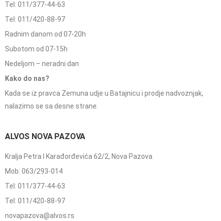
Tel: 011/377-44-63
Tel: 011/420-88-97
Radnim danom od 07-20h
Subotom od 07-15h
Nedeljom – neradni dan
Kako do nas?
Kada se iz pravca Zemuna udje u Batajnicu i prodje nadvoznjak,
nalazimo se sa desne strane.
ALVOS NOVA PAZOVA
Kralja Petra I Karađorđevića 62/2, Nova Pazova
Mob: 063/293-014
Tel: 011/377-44-63
Tel: 011/420-88-97
novapazova@alvos.rs