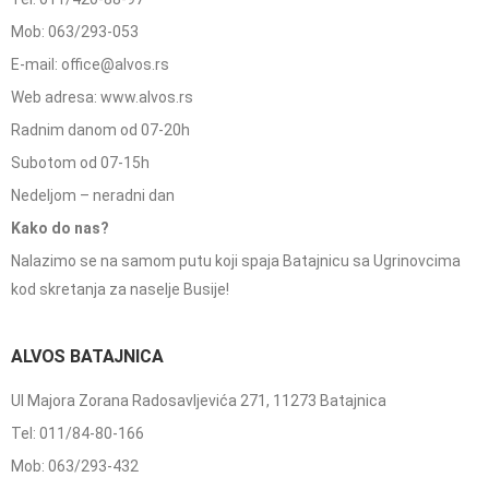
Mob: 063/293-053
E-mail: office@alvos.rs
Web adresa: www.alvos.rs
Radnim danom od 07-20h
Subotom od 07-15h
Nedeljom – neradni dan
Kako do nas?
Nalazimo se na samom putu koji spaja Batajnicu sa Ugrinovcima
kod skretanja za naselje Busije!
ALVOS BATAJNICA
Ul Majora Zorana Radosavljevića 271, 11273 Batajnica
Tel: 011/84-80-166
Mob: 063/293-432