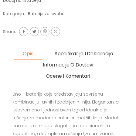
Dodaj na listu želja
Kategorija:
Baterije za lavabo
Share:
Opis
Specifikacija I Deklaracija
Informacije O Dostavi
Ocene I Komentari
Lino – baterije koje predstavljaju savršenu
kombinaciju ravnih i zaobljenih linija. Elegantan, a
istovremeno i jednostavan izgled idealno je
rešenje za moderan enterijer, mekših linija. Modeli
Lino se lako mogu slagati i sa tradicionalnim
kupatilima, a kompletna rešenja (za umivaonik,