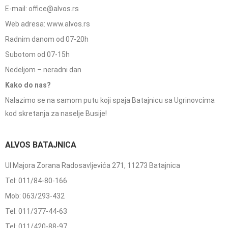
E-mail: office@alvos.rs
Web adresa: www.alvos.rs
Radnim danom od 07-20h
Subotom od 07-15h
Nedeljom – neradni dan
Kako do nas?
Nalazimo se na samom putu koji spaja Batajnicu sa Ugrinovcima
kod skretanja za naselje Busije!
ALVOS BATAJNICA
Ul Majora Zorana Radosavljevića 271, 11273 Batajnica
Tel: 011/84-80-166
Mob: 063/293-432
Tel: 011/377-44-63
Tel: 011/420-88-97