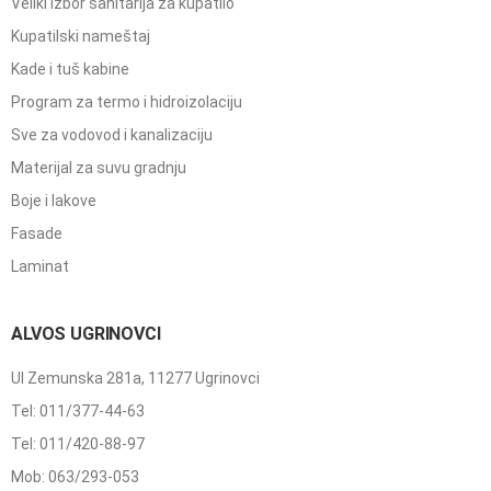
Veliki izbor sanitarija za kupatilo
Kupatilski nameštaj
Kade i tuš kabine
Program za termo i hidroizolaciju
Sve za vodovod i kanalizaciju
Materijal za suvu gradnju
Boje i lakove
Fasade
Laminat
ALVOS UGRINOVCI
Ul Zemunska 281a, 11277 Ugrinovci
Tel: 011/377-44-63
Tel: 011/420-88-97
Mob: 063/293-053