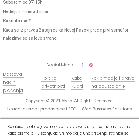
Subotom od 07-15h
Nedeljom – neradni dan
Kako do nas?
Kada se iz pravca Batajnice ka Novoj Pazovi prođe prvi semafor
nalazimo se sa leve strane.
Social Media
Dostava i
Politika
Kako
Reklamacije i pravo
način
privatnosti
kupiti
na odustajanje
plaćanja
Copyright © 2021 Alvos. All Rights Reserved.
Izrada internet prodavnice i SEO - Web Business Solutions
Kolačiće upotrebljavamo kako bi ova web stranica radila pravilno i
kako bismo bili u stanju da vršimo dalja unapređenja stranice sa