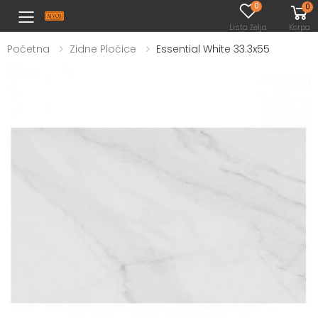
0
0
Toggle mobile menu
Lista želja
Korpa
Početna
Zidne Pločice
Essential White 33.3x55