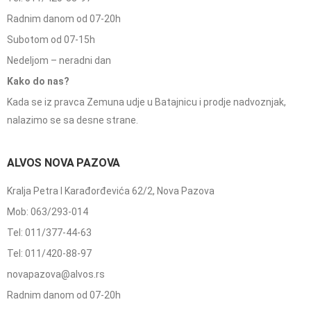
Radnim danom od 07-20h
Subotom od 07-15h
Nedeljom – neradni dan
Kako do nas?
Kada se iz pravca Zemuna udje u Batajnicu i prodje nadvoznjak,
nalazimo se sa desne strane.
ALVOS NOVA PAZOVA
Kralja Petra I Karađorđevića 62/2, Nova Pazova
Mob: 063/293-014
Tel: 011/377-44-63
Tel: 011/420-88-97
novapazova@alvos.rs
Radnim danom od 07-20h