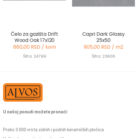
Čelo za gazišta Drift
Capri Dark Glossy
Wood Oak 17x120
25x50
860,00 RSD / kom
905,00 RSD / m2
Šifra: 24799
Šifra: 23806
U našoj ponudi možete pronaći:
Preko 3.000 vrsta zidnih i podnih keramičkih pločica