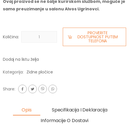
Ovaj proizvod se ne šalje kurirskom službom, moguće je
samo preuzimanje u salonu Alvos Ugrinovci.
PROVERITE
Količina:
DOSTUPNOST PUTEM
TELEFONA
Dodaj na listu želja
Kategorija:
Zidne pločice
Share:
Opis
Specifikacija I Deklaracija
Informacije O Dostavi