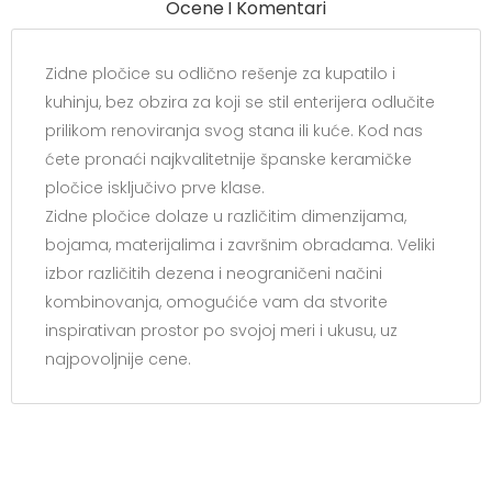
Ocene I Komentari
Zidne pločice su odlično rešenje za kupatilo i
kuhinju, bez obzira za koji se stil enterijera odlučite
prilikom renoviranja svog stana ili kuće. Kod nas
ćete pronaći najkvalitetnije španske keramičke
pločice isključivo prve klase.
Zidne pločice dolaze u različitim dimenzijama,
bojama, materijalima i završnim obradama. Veliki
izbor različitih dezena i neograničeni načini
kombinovanja, omogućiće vam da stvorite
inspirativan prostor po svojoj meri i ukusu, uz
najpovoljnije cene.