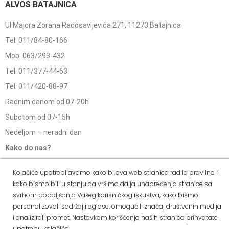
ALVOS BATAJNICA
Ul Majora Zorana Radosavljevića 271, 11273 Batajnica
Tel: 011/84-80-166
Mob: 063/293-432
Tel: 011/377-44-63
Tel: 011/420-88-97
Radnim danom od 07-20h
Subotom od 07-15h
Nedeljom – neradni dan
Kako do nas?
Kada se iz pravca Zemuna udje u Batajnicu i prodje nadvoznjak,
Kolačiće upotrebljavamo kako bi ova web stranica radila pravilno i
nalazimo se sa desne strane.
kako bismo bili u stanju da vršimo dalja unapređenja stranice sa
svrhom poboljšanja Vašeg korisničkog iskustva, kako bismo
personalizovali sadržaj i oglase, omogućili značaj društvenih medija
ALVOS NOVA PAZOVA
i analizirali promet. Nastavkom korišćenja naših stranica prihvatate
upotrebu kolačića.
Kralja Petra I Karađorđevića 62/2, Nova Pazova