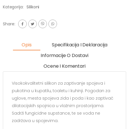
Kategorija:
Silikoni
Share:
Opis
Specifikacija I Deklaracija
Informacije O Dostavi
Ocene I Komentari
Visokokvalitetni silikon za zaptivanje spojeva i
pukotina u kupatilu, toaletu i kuhinji. Pogodan za
uglove, mesta spojeva zida i poda i kao zaptivač
dilatacijskih spojnica u vlažnim prostorijama.
Sadrži fungicidne supstance, te se voda ne
zadržava u spojevima.