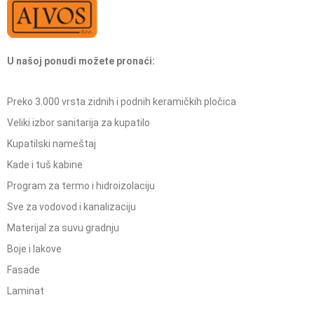
U našoj ponudi možete pronaći:
Preko 3.000 vrsta zidnih i podnih keramičkih pločica
Veliki izbor sanitarija za kupatilo
Kupatilski nameštaj
Kade i tuš kabine
Program za termo i hidroizolaciju
Sve za vodovod i kanalizaciju
Materijal za suvu gradnju
Boje i lakove
Fasade
Laminat