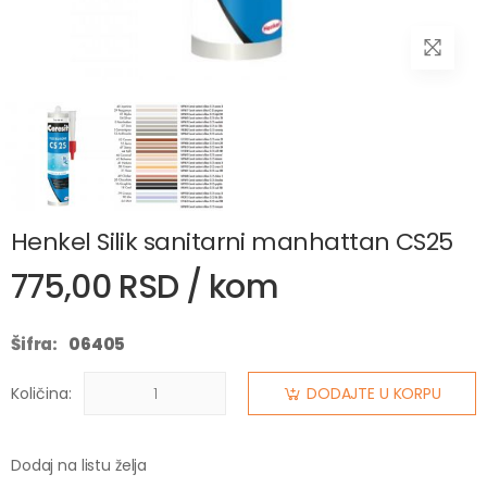
Henkel Silik sanitarni manhattan CS25
775,00 RSD / kom
Šifra:
06405
Količina:
DODAJTE U KORPU
Dodaj na listu želja