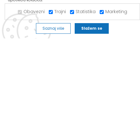
Mob: 063/293-014
Obavezni
Trajni
Statistika
Marketing
Tel: 011/377-44-63
Tel: 011/420-88-97
Saznaj više
Slažem se
novapazova@alvos.rs
Radnim danom od 07-20h
Subotom od 07-15h
Nedeljom – neradni dan
Kako do nas?
Kada se iz pravca Batajnice ka Novoj Pazovi prođe prvi semafor
nalazimo se sa leve strane.
Social Media
Dostava i
Politika
Kako
Reklamacije i pravo
način