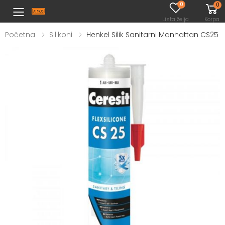
0
0
Toggle mobile menu
Lista želja
Korpa
Početna
Silikoni
Henkel Silik Sanitarni Manhattan CS25