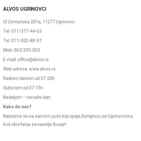
ALVOS UGRINOVCI
Ul Zemunska 281a, 11277 Ugrinovci
Tel: 011/377-44-63
Tel: 011/420-88-97
Mob: 063/293-053
E-mail: office@alvos.rs
Web adresa: www.alvos.rs
Radnim danom od 07-20h
Subotom od 07-15h
Nedeljom – neradni dan
Kako do nas?
Nalazimo se na samom putu koji spaja Batajnicu sa Ugrinovcima
kod skretanja za naselje Busije!