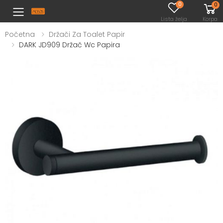
0
0
Toggle mobile menu
Lista želja
Korpa
Početna
Držači Za Toalet Papir
DARK JD909 Držač Wc Papira