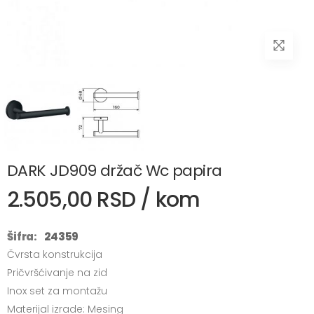
DARK JD909 držač Wc papira
2.505,00 RSD / kom
Šifra:
24359
Čvrsta konstrukcija
Pričvršćivanje na zid
Inox set za montažu
Materijal izrade: Mesing