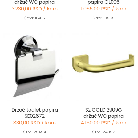
držač WC papira
papira GL006
3.230,00 RSD / kom
1.055,00 RSD / kom
Šifra: 18415
Šifra: 10595
Držač toalet papira
S2 GOLD 2909G
SE02672
držač WC papira
830,00 RSD / kom
4.160,00 RSD / kom
Šifra: 25494
Šifra: 24397