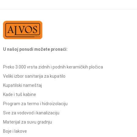
U našoj ponudi možete pronaći:
Preko 3.000 vrsta zidnih i podnih keramičkih pločica
Veliki izbor sanitarija za kupatilo
Kupatilski nameštaj
Kade i tuš kabine
Program za termo i hidroizolaciju
Sve za vodovod i kanalizaciju
Materijal za suvu gradnju
Boje i lakove