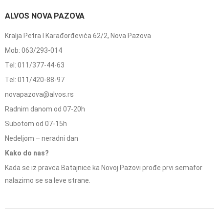
ALVOS NOVA PAZOVA
Kralja Petra I Karađorđevića 62/2, Nova Pazova
Mob: 063/293-014
Tel: 011/377-44-63
Tel: 011/420-88-97
novapazova@alvos.rs
Radnim danom od 07-20h
Subotom od 07-15h
Nedeljom – neradni dan
Kako do nas?
Kada se iz pravca Batajnice ka Novoj Pazovi prođe prvi semafor
nalazimo se sa leve strane.