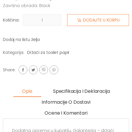
Završna obrada: Black
Količina:
DODAJTE U KORPU
Dodaj na listu želja
Kategorija:
Držači za toalet papir
Share:
Opis
Specifikacija I Deklaracija
Informacije O Dostavi
Ocene I Komentari
Dodatna oprema u kupatilu, Galanterija – držači