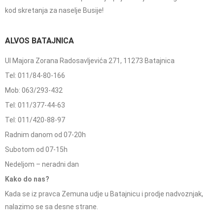
kod skretanja za naselje Busije!
ALVOS BATAJNICA
Ul Majora Zorana Radosavljevića 271, 11273 Batajnica
Tel: 011/84-80-166
Mob: 063/293-432
Tel: 011/377-44-63
Tel: 011/420-88-97
Radnim danom od 07-20h
Subotom od 07-15h
Nedeljom – neradni dan
Kako do nas?
Kada se iz pravca Zemuna udje u Batajnicu i prodje nadvoznjak,
nalazimo se sa desne strane.