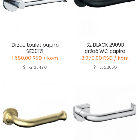
Držač toalet papira
S2 BLACK 2909B
SE30171
držač WC papira
1.680,00 RSD / kom
3.070,00 RSD / kom
Šifra: 25486
Šifra: 22559