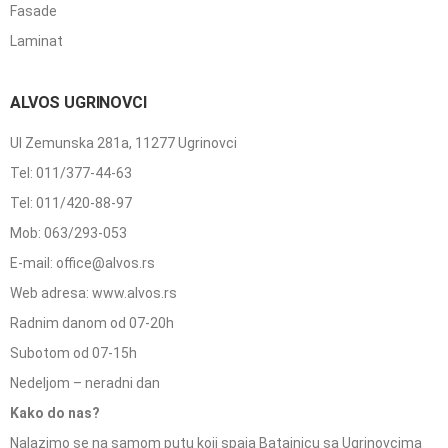
Fasade
Laminat
ALVOS UGRINOVCI
Ul Zemunska 281a, 11277 Ugrinovci
Tel: 011/377-44-63
Tel: 011/420-88-97
Mob: 063/293-053
E-mail: office@alvos.rs
Web adresa: www.alvos.rs
Radnim danom od 07-20h
Subotom od 07-15h
Nedeljom – neradni dan
Kako do nas?
Nalazimo se na samom putu koji spaja Batajnicu sa Ugrinovcima