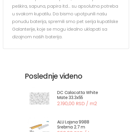
peškira, sapuna, papira itd… su apsolutna potreba
u svakom kupatilu. Da bismo upotpunili našu
ponudu baterija, spremili smo pet serija kupatilske
Galanterije, koje se mogu idealno uklapati sa
dizajnom naših baterija.
Poslednje viđeno
DC Calacatta White
Mate 33.3x55
2.190,00 RSD / m2
ALU Lajsna 9988
Srebrna 2.7 m