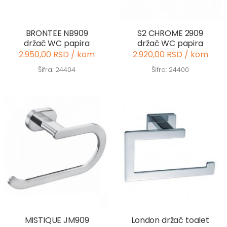
BRONTEE NB909
S2 CHROME 2909
držač WC papira
držač WC papira
2.950,00 RSD / kom
2.920,00 RSD / kom
Šifra: 24404
Šifra: 24400
MISTIQUE JM909
London držač toalet