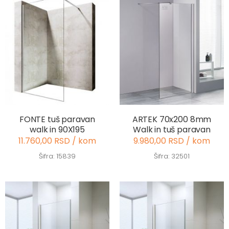
FONTE tuš paravan
ARTEK 70x200 8mm
walk in 90X195
Walk in tuš paravan
11.760,00 RSD / kom
9.980,00 RSD / kom
Šifra: 15839
Šifra: 32501