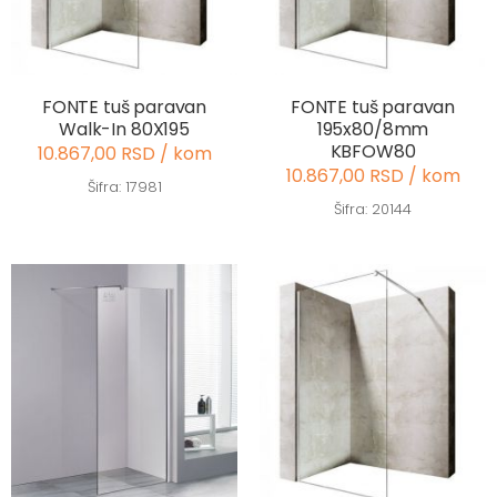
FONTE tuš paravan
FONTE tuš paravan
Walk-In 80X195
195x80/8mm
KBFOW80
10.867,00 RSD / kom
10.867,00 RSD / kom
Šifra: 17981
Šifra: 20144