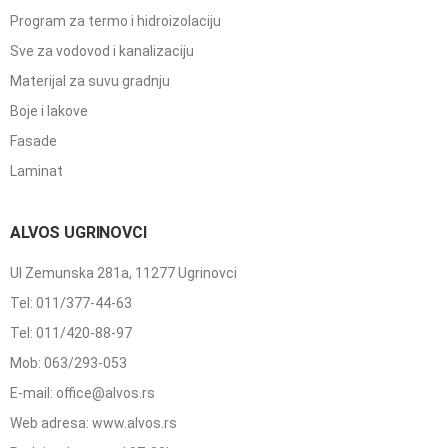
Program za termo i hidroizolaciju
Sve za vodovod i kanalizaciju
Materijal za suvu gradnju
Boje i lakove
Fasade
Laminat
ALVOS UGRINOVCI
Ul Zemunska 281a, 11277 Ugrinovci
Tel: 011/377-44-63
Tel: 011/420-88-97
Mob: 063/293-053
E-mail: office@alvos.rs
Web adresa: www.alvos.rs