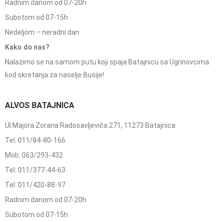
Radnim danom od 07-20h
Subotom od 07-15h
Nedeljom – neradni dan
Kako do nas?
Nalazimo se na samom putu koji spaja Batajnicu sa Ugrinovcima
kod skretanja za naselje Busije!
ALVOS BATAJNICA
Ul Majora Zorana Radosavljevića 271, 11273 Batajnica
Tel: 011/84-80-166
Mob: 063/293-432
Tel: 011/377-44-63
Tel: 011/420-88-97
Radnim danom od 07-20h
Subotom od 07-15h