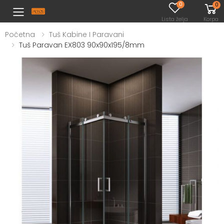
0
0
Toggle mobile menu
Lista želja
Korpa
Početna
Tuš Kabine I Paravani
Tuš Paravan EX803 90x90x195/8mm