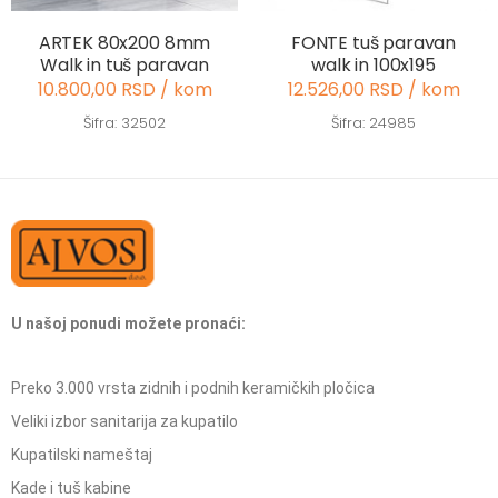
ARTEK 80x200 8mm
FONTE tuš paravan
Walk in tuš paravan
walk in 100x195
10.800,00 RSD / kom
12.526,00 RSD / kom
Šifra: 32502
Šifra: 24985
U našoj ponudi možete pronaći:
Preko 3.000 vrsta zidnih i podnih keramičkih pločica
Veliki izbor sanitarija za kupatilo
Kupatilski nameštaj
Kade i tuš kabine