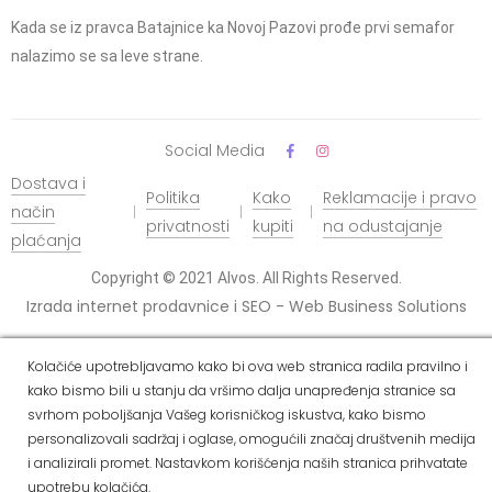
Kada se iz pravca Batajnice ka Novoj Pazovi prođe prvi semafor
nalazimo se sa leve strane.
Social Media
Dostava i
Politika
Kako
Reklamacije i pravo
način
privatnosti
kupiti
na odustajanje
plaćanja
Copyright © 2021 Alvos. All Rights Reserved.
Izrada internet prodavnice i SEO - Web Business Solutions
Kolačiće upotrebljavamo kako bi ova web stranica radila pravilno i
kako bismo bili u stanju da vršimo dalja unapređenja stranice sa
svrhom poboljšanja Vašeg korisničkog iskustva, kako bismo
personalizovali sadržaj i oglase, omogućili značaj društvenih medija
i analizirali promet. Nastavkom korišćenja naših stranica prihvatate
upotrebu kolačića.