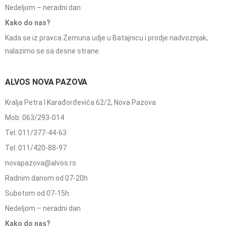
Nedeljom – neradni dan
Kako do nas?
Kada se iz pravca Zemuna udje u Batajnicu i prodje nadvoznjak,
nalazimo se sa desne strane.
ALVOS NOVA PAZOVA
Kralja Petra I Karađorđevića 62/2, Nova Pazova
Mob: 063/293-014
Tel: 011/377-44-63
Tel: 011/420-88-97
novapazova@alvos.rs
Radnim danom od 07-20h
Subotom od 07-15h
Nedeljom – neradni dan
Kako do nas?