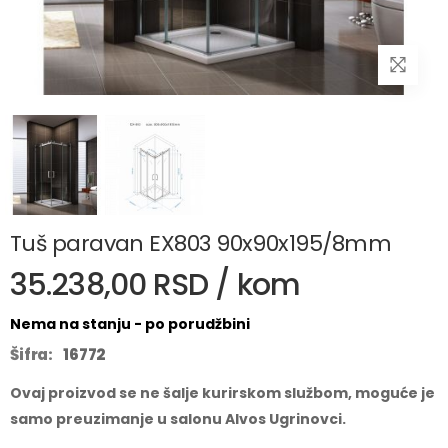
Tuš paravan EX803 90x90x195/8mm
35.238,00 RSD / kom
Nema na stanju - po porudžbini
Šifra:
16772
Ovaj proizvod se ne šalje kurirskom službom, moguće je
samo preuzimanje u salonu Alvos Ugrinovci.