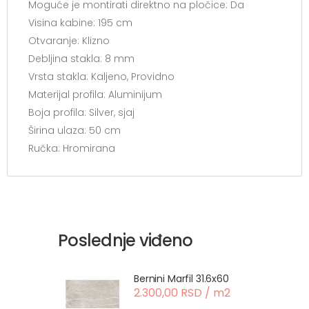
Moguće je montirati direktno na pločice: Da
Visina kabine: 195 cm
Otvaranje: Klizno
Debljina stakla: 8 mm
Vrsta stakla: Kaljeno, Providno
Materijal profila: Aluminijum
Boja profila: Silver, sjaj
Širina ulaza: 50 cm
Ručka: Hromirana
Poslednje viđeno
Bernini Marfil 31.6x60
2.300,00 RSD / m2