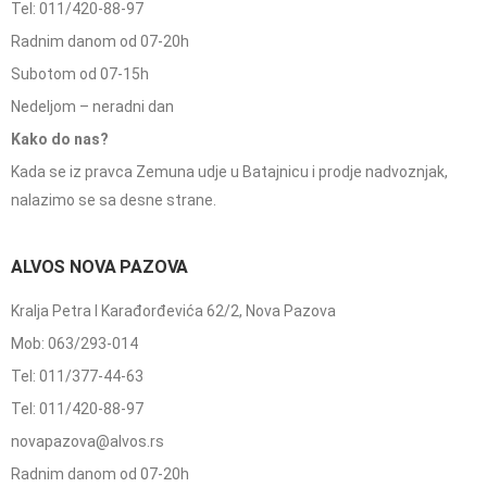
Tel: 011/420-88-97
Radnim danom od 07-20h
Subotom od 07-15h
Nedeljom – neradni dan
Kako do nas?
Kada se iz pravca Zemuna udje u Batajnicu i prodje nadvoznjak,
nalazimo se sa desne strane.
ALVOS NOVA PAZOVA
Kralja Petra I Karađorđevića 62/2, Nova Pazova
Mob: 063/293-014
Tel: 011/377-44-63
Tel: 011/420-88-97
novapazova@alvos.rs
Radnim danom od 07-20h