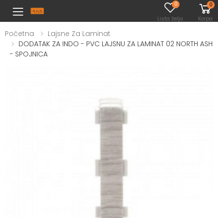
0
0
Toggle mobile menu
Lista želja
Korpa
Početna
Lajsne Za Laminat
DODATAK ZA INDO - PVC LAJSNU ZA LAMINAT 02 NORTH ASH
- SPOJNICA