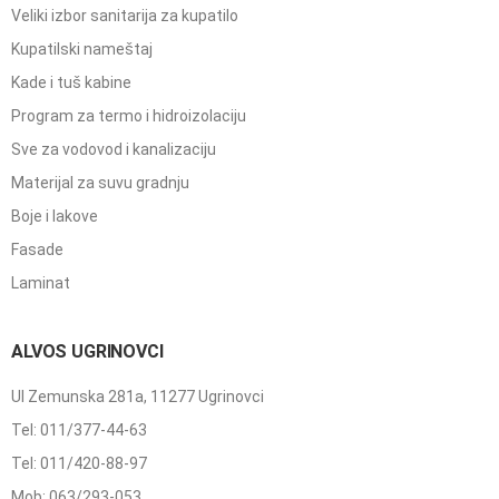
Veliki izbor sanitarija za kupatilo
Kupatilski nameštaj
Kade i tuš kabine
Program za termo i hidroizolaciju
Sve za vodovod i kanalizaciju
Materijal za suvu gradnju
Boje i lakove
Fasade
Laminat
ALVOS UGRINOVCI
Ul Zemunska 281a, 11277 Ugrinovci
Tel: 011/377-44-63
Tel: 011/420-88-97
Mob: 063/293-053