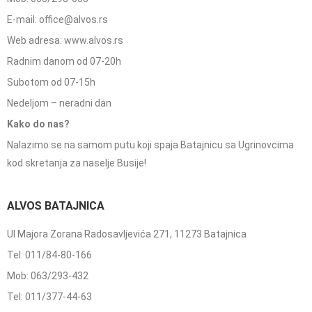
E-mail: office@alvos.rs
Web adresa: www.alvos.rs
Radnim danom od 07-20h
Subotom od 07-15h
Nedeljom – neradni dan
Kako do nas?
Nalazimo se na samom putu koji spaja Batajnicu sa Ugrinovcima
kod skretanja za naselje Busije!
ALVOS BATAJNICA
Ul Majora Zorana Radosavljevića 271, 11273 Batajnica
Tel: 011/84-80-166
Mob: 063/293-432
Tel: 011/377-44-63