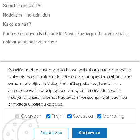
Subotom od 07-15h
Nedeljom – neradni dan
Kako do nas?
Kada se iz pravca Batajnice ka Novoj Pazovi prođe prvi semafor
nalazimo se sa leve strane.
Social Media
Kolačiće upotrebljavamo kako bi ova web stranica radila pravilno
i kako bismo bili u stanju da vršimo dalja unapređenja stranice sa
Dostava i
Politika
Kako
Reklamacije i pravo
svrhom poboljšanja Vašeg korisničkog iskustva, kako bismo
način
privatnosti
kupiti
na odustajanje
personalizovali sadržaj i oglase, omogućili značaj društvenih
plaćanja
medija i analizirali promet. Nastavkom korišćenja naših stranica
prihvatate upotrebu kolačića.
Copyright © 2021 Alvos. All Rights Reserved.
Izrada internet prodavnice i SEO - Web Business Solutions
Obavezni
Trajni
Statistika
Marketing
Saznaj više
Slažem se