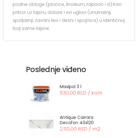
podne obloge (pločice, linoleum, tapison i sl).Kao
pribor uz lajsnu dolaze i svi uglovi (unutrašnji,
spoljašnji, završni levi i desni i spojnica) u identičnoj
boji same lajsne.
Poslednje viđeno
Maxipol 3 l
530,00 RSD / kom
Antique Carrara
Decofon 40x120
2.110,00 RSD / m2