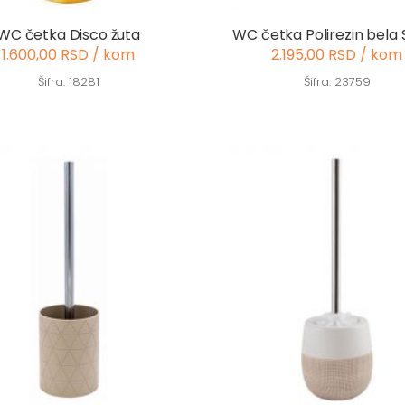
WC četka Disco žuta
WC četka Polirezin bela 
1.600,00 RSD / kom
2.195,00 RSD / kom
Šifra: 18281
Šifra: 23759