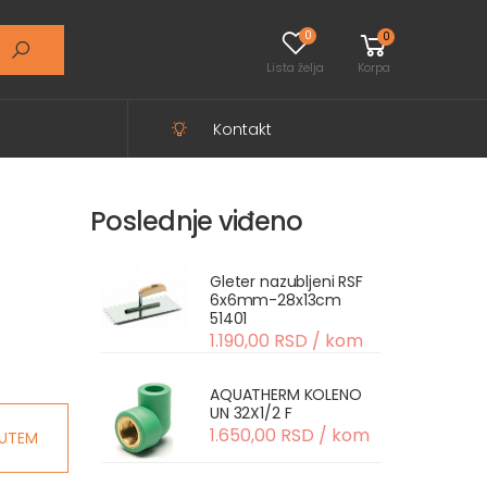
0
0
Lista želja
Korpa
Kontakt
Poslednje viđeno
Gleter nazubljeni RSF
6x6mm-28x13cm
51401
1.190,00 RSD / kom
AQUATHERM KOLENO
UN 32X1/2 F
1.650,00 RSD / kom
UTEM