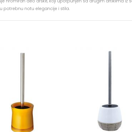
e hromiran deo drške, koji upotpunjen sa drugim artiklima iz 
 potrebnu notu elegancije i stila.