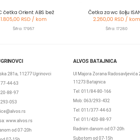
 četka Orient ABS bež
Četka za wc šolju ISA
1.805,00 RSD / kom
2.260,00 RSD / kom
Šifra: 17957
Šifra: 17280
UGRINOVCI
ALVOS BATAJNICA
ka 281a, 11277 Ugrinovci
Ul Majora Zorana Radosavljevića 
11273 Batajnica
377-44-63
Tel: 011/84-80-166
420-88-97
Mob: 063/293-432
/293-053
Tel: 011/377-44-63
ffice@alvos.rs
Tel: 011/420-88-97
a: www.alvos.rs
Radnim danom od 07-20h
anom od 07-20h
Subotom od 07-15h
od 07-15h