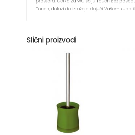
prostora. Četka za WC šolju Touch Bež poseduj
Touch, dolazi do izražaja dajući Vašem kupatilu
Slični proizvodi