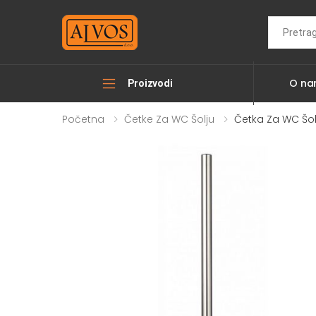
Search
O n
Proizvodi
Početna
Četke Za WC Šolju
Četka Za WC Šol