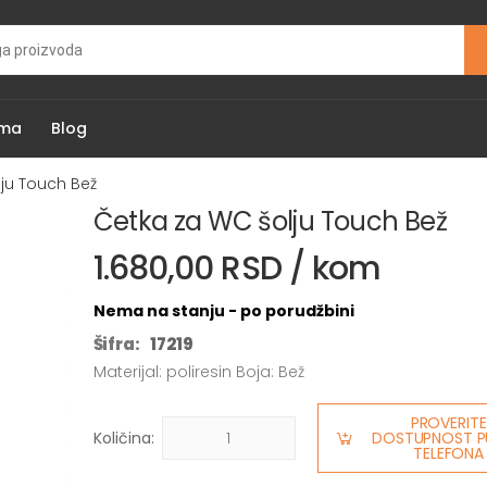
ama
Blog
ju Touch Bež
Četka za WC šolju Touch Bež
1.680,00 RSD / kom
Nema na stanju - po porudžbini
Šifra:
17219
Materijal: poliresin Boja: Bež
PROVERITE
Količina:
DOSTUPNOST P
TELEFONA