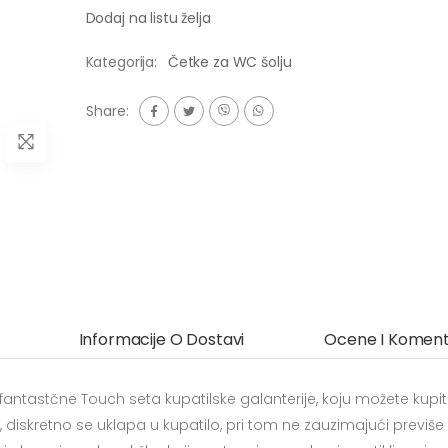
Dodaj na listu želja
Kategorija:
Četke za WC šolju
Share:
Informacije O Dostavi
Ocene I Koment
ntastčne Touch seta kupatilske galanterije, koju možete kupiti
 diskretno se uklapa u kupatilo, pri tom ne zauzimajući previše