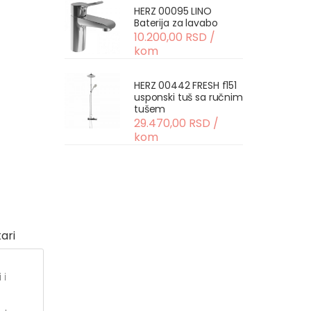
HERZ 00095 LINO
Baterija za lavabo
10.200,00 RSD /
kom
HERZ 00442 FRESH f151
usponski tuš sa ručnim
tušem
29.470,00 RSD /
kom
ari
 i