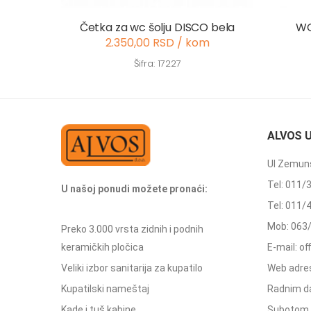
Četka za wc šolju DISCO bela
WC
2.350,00 RSD / kom
Šifra: 17227
ALVOS 
Ul Zemuns
Tel: 011/
U našoj ponudi možete pronaći:
Tel: 011/
Mob: 063
Preko 3.000 vrsta zidnih i podnih
keramičkih pločica
E-mail: o
Veliki izbor sanitarija za kupatilo
Web adres
Kupatilski nameštaj
Radnim d
Kade i tuš kabine
Subotom 