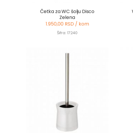
Četka za WC šolju Disco
Zelena
1.950,00 RSD / kom
Šifra: 17240