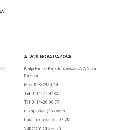
NA
ALVOS NOVA PAZOVA
271,
Kralja Petra I Karađorđevića 62/2, Nova
Pazova
Mob: 063/293-014
Tel: 011/377-44-63
Tel: 011/420-88-97
novapazova@alvos.rs
Radnim danom od 07-20h
Subotom od 07-15h