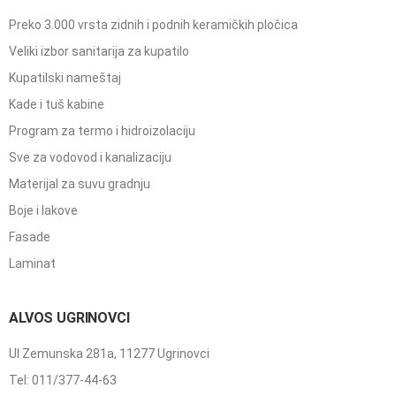
Preko 3.000 vrsta zidnih i podnih keramičkih pločica
Veliki izbor sanitarija za kupatilo
Kupatilski nameštaj
Kade i tuš kabine
Program za termo i hidroizolaciju
Sve za vodovod i kanalizaciju
Materijal za suvu gradnju
Boje i lakove
Fasade
Laminat
ALVOS UGRINOVCI
Ul Zemunska 281a, 11277 Ugrinovci
Tel: 011/377-44-63