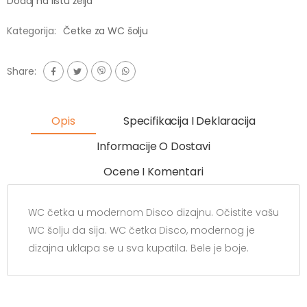
Dodaj na listu želja
Kategorija:
Četke za WC šolju
Share:
Opis
Specifikacija I Deklaracija
Informacije O Dostavi
Ocene I Komentari
WC četka u modernom Disco dizajnu. Očistite vašu
WC šolju da sija. WC četka Disco, modernog je
dizajna uklapa se u sva kupatila. Bele je boje.