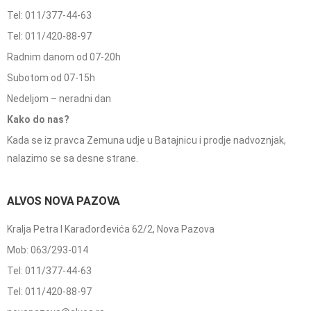
Tel: 011/377-44-63
Tel: 011/420-88-97
Radnim danom od 07-20h
Subotom od 07-15h
Nedeljom – neradni dan
Kako do nas?
Kada se iz pravca Zemuna udje u Batajnicu i prodje nadvoznjak,
nalazimo se sa desne strane.
ALVOS NOVA PAZOVA
Kralja Petra I Karađorđevića 62/2, Nova Pazova
Mob: 063/293-014
Tel: 011/377-44-63
Tel: 011/420-88-97