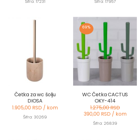
Šifra: 17231
Šifra: 17957
69%
Četka za wc šolju
WC Četka CACTUS
DIOSA
OKY-414
1.905,00 RSD / kom
1.275,00 RSD
390,00 RSD / kom
Šifra: 30269
Šifra: 26839