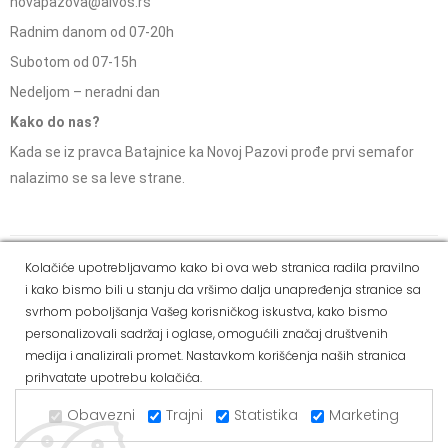
novapazova@alvos.rs
Radnim danom od 07-20h
Subotom od 07-15h
Nedeljom – neradni dan
Kako do nas?
Kada se iz pravca Batajnice ka Novoj Pazovi prođe prvi semafor
nalazimo se sa leve strane.
Social Media
Kolačiće upotrebljavamo kako bi ova web stranica radila pravilno
i kako bismo bili u stanju da vršimo dalja unapređenja stranice sa
Dostava i
Politika
Kako
Reklamacije i pravo
svrhom poboljšanja Vašeg korisničkog iskustva, kako bismo
način
privatnosti
kupiti
na odustajanje
personalizovali sadržaj i oglase, omogućili značaj društvenih
plaćanja
medija i analizirali promet. Nastavkom korišćenja naših stranica
prihvatate upotrebu kolačića.
Copyright © 2021 Alvos. All Rights Reserved.
Izrada internet prodavnice i SEO - Web Business Solutions
Obavezni
Trajni
Statistika
Marketing