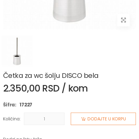
Četka za wc šolju DISCO bela
2.350,00 RSD / kom
Šifra:
17227
Količina:
DODAJTE U KORPU