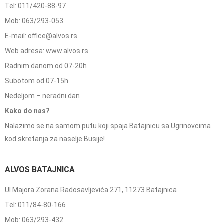
Tel: 011/420-88-97
Mob: 063/293-053
E-mail: office@alvos.rs
Web adresa: www.alvos.rs
Radnim danom od 07-20h
Subotom od 07-15h
Nedeljom – neradni dan
Kako do nas?
Nalazimo se na samom putu koji spaja Batajnicu sa Ugrinovcima
kod skretanja za naselje Busije!
ALVOS BATAJNICA
Ul Majora Zorana Radosavljevića 271, 11273 Batajnica
Tel: 011/84-80-166
Mob: 063/293-432