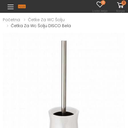
0
0
Toggle mobile menu
Lista želja
Korpa
Početna
Četke Za WC Šolju
Četka Za Wc Šolju DISCO Bela