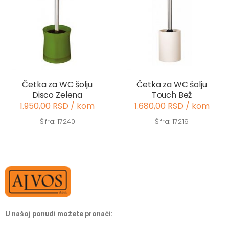
Četka za WC šolju
Četka za WC šolju
Disco Zelena
Touch Bež
1.950,00 RSD / kom
1.680,00 RSD / kom
Šifra: 17240
Šifra: 17219
U našoj ponudi možete pronaći: