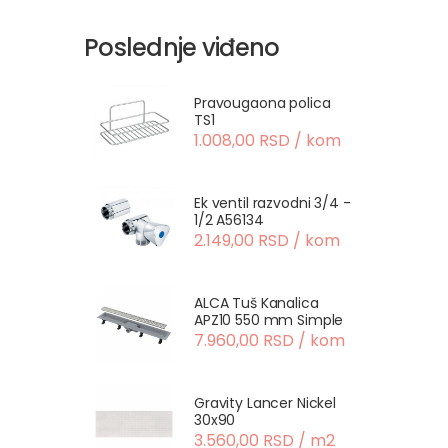
Poslednje viđeno
Pravougaona polica
TS1
1.008,00 RSD / kom
Ek ventil razvodni 3/4 -
1/2 A56134
2.149,00 RSD / kom
ALCA Tuš Kanalica
APZ10 550 mm Simple
7.960,00 RSD / kom
Gravity Lancer Nickel
30x90
3.560,00 RSD / m2