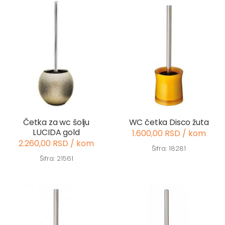
Četka za wc šolju
WC četka Disco žuta
LUCIDA gold
1.600,00 RSD / kom
2.260,00 RSD / kom
Šifra: 18281
Šifra: 21561