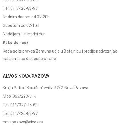
Tel: 011/420-88-97
Radnim danom od 07-20h
Subotom od 07-15h
Nedeljom – neradni dan
Kako do nas?
Kada se iz pravca Zemuna udje u Batajnicu i prodje nadvoznjak,
nalazimo se sa desne strane.
ALVOS NOVA PAZOVA
Kralja Petra I Karađorđevića 62/2, Nova Pazova
Mob: 063/293-014
Tel: 011/377-44-63
Tel: 011/420-88-97
novapazova@alvos.rs