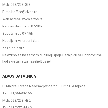
Mob: 063/293-053
E-mail: office@alvos.rs
Web adresa: www.alvos.rs
Radnim danom od 07-20h
Subotom od 07-15h
Nedeljom – neradni dan
Kako do nas?
Nalazimo se na samom putu koji spaja Batajnicu sa Ugrinovcima
kod skretanja za naselje Busije!
ALVOS BATAJNICA
Ul Majora Zorana Radosavljevića 271, 11273 Batajnica
Tel: 011/84-80-166
Mob: 063/293-432
Tel: 011/377-44-63