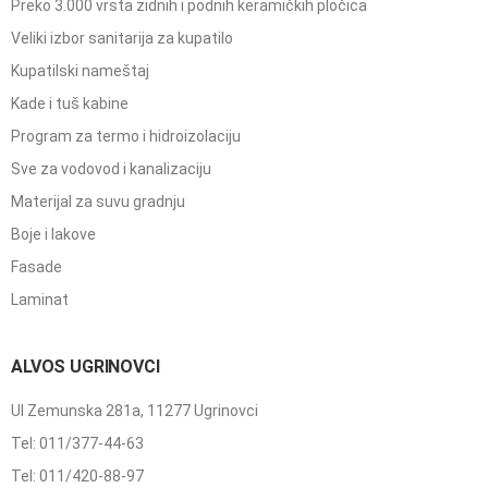
Preko 3.000 vrsta zidnih i podnih keramičkih pločica
Veliki izbor sanitarija za kupatilo
Kupatilski nameštaj
Kade i tuš kabine
Program za termo i hidroizolaciju
Sve za vodovod i kanalizaciju
Materijal za suvu gradnju
Boje i lakove
Fasade
Laminat
ALVOS UGRINOVCI
Ul Zemunska 281a, 11277 Ugrinovci
Tel: 011/377-44-63
Tel: 011/420-88-97