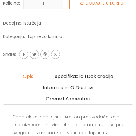
Količina:
DODAJTE U KORPU
Dodaj na listu želja
Kategorija:
Lajsne za laminat
Share:
Opis
Specifikacija I Deklaracija
Informacije O Dostavi
Ocene I Komentari
Dodatak za Indo lajsnu, Arbiton proizvođača, koja
je proizvedena novim tehnologijama, a nudi se pre
svega kao zamena za drvenu cokl lajsnu uz