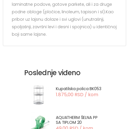
laminatne podove, gotove parkete, ali i za druge
podne obloge (pločice, linoleum, tapison i sl).Kao
pribor uz lajsnu dolaze i svi uglovi (unutrašnji,
spoljašnji, završni levi i desni i spojnica) u identičnoj
boji same lajsne.
Poslednje viđeno
Kupatilska polica BK053
1.875,00 RSD / kom
AQUATHERM ŠELNA PP
SA TIPLOM 20
49,00 RSD / kom