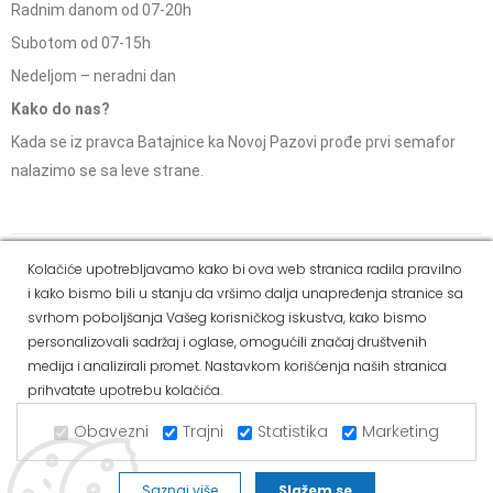
Radnim danom od 07-20h
Subotom od 07-15h
Nedeljom – neradni dan
Kako do nas?
Kada se iz pravca Batajnice ka Novoj Pazovi prođe prvi semafor
nalazimo se sa leve strane.
Social Media
Kolačiće upotrebljavamo kako bi ova web stranica radila pravilno
i kako bismo bili u stanju da vršimo dalja unapređenja stranice sa
Dostava i
Politika
Kako
Reklamacije i pravo
svrhom poboljšanja Vašeg korisničkog iskustva, kako bismo
način
privatnosti
kupiti
na odustajanje
personalizovali sadržaj i oglase, omogućili značaj društvenih
plaćanja
medija i analizirali promet. Nastavkom korišćenja naših stranica
prihvatate upotrebu kolačića.
Copyright © 2021 Alvos. All Rights Reserved.
Izrada internet prodavnice i SEO - Web Business Solutions
Obavezni
Trajni
Statistika
Marketing
Saznaj više
Slažem se