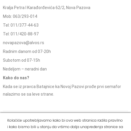
Kralja Petra I Karađorđevića 62/2, Nova Pazova
Mob: 063/293-014
Tel: 011/377-44-63
Tel: 011/420-88-97
novapazova@alvos.rs
Radnim danom od 07-20h
Subotom od 07-15h
Nedeljom – neradni dan
Kako do nas?
Kada se iz pravca Batajnice ka Novoj Pazovi prođe prvi semafor
nalazimo se sa leve strane.
Social Media
Kolačiće upotrebljavamo kako bi ova web stranica radila pravilno
i kako bismo bili u stanju da vršimo dalja unapređenja stranice sa
Dostava i