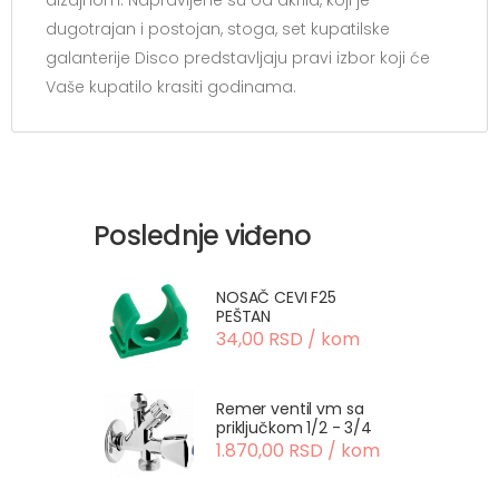
dizajnom. Napravljene su od akrila, koji je
dugotrajan i postojan, stoga, set kupatilske
galanterije Disco predstavljaju pravi izbor koji će
Vaše kupatilo krasiti godinama.
Poslednje viđeno
NOSAČ CEVI F25
PEŠTAN
34,00 RSD / kom
Remer ventil vm sa
priključkom 1/2 - 3/4
1.870,00 RSD / kom