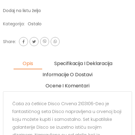
Dodaj na listu želja
Kategorija:
Ostalo
Share:
Opis
Specifikacija I Deklaracija
Informacije O Dostavi
Ocene I Komentari
Čaša za četkice Disco Crvena 2103106-Deo je
fantastičnog seta Disco napravljena u crvenoj boji
koju možete kupiti i samostalno. Set kupatilske
galanterije Disco se izuzetno ističu svojim