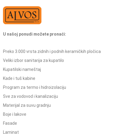
U našoj ponudi možete pronaći:
Preko 3.000 vrsta zidnih i podnih keramičkih pločica
Veliki izbor sanitarija za kupatilo
Kupatilski nameštaj
Kade i tuš kabine
Program za termo i hidroizolaciju
Sve za vodovod i kanalizaciju
Materijal za suvu gradnju
Boje i lakove
Fasade
Laminat