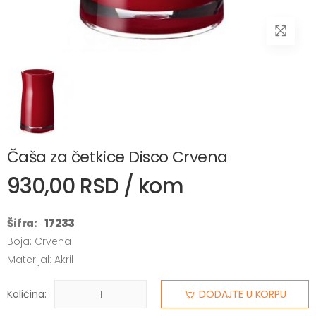
Čaša za četkice Disco Crvena
930,00 RSD / kom
Šifra:
17233
Boja: Crvena
Materijal: Akril
Količina:
DODAJTE U KORPU