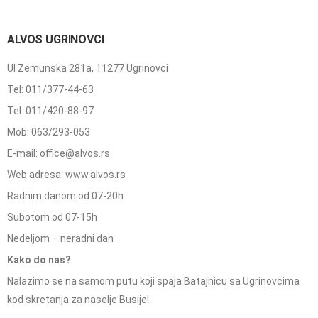
ALVOS UGRINOVCI
Ul Zemunska 281a, 11277 Ugrinovci
Tel: 011/377-44-63
Tel: 011/420-88-97
Mob: 063/293-053
E-mail: office@alvos.rs
Web adresa: www.alvos.rs
Radnim danom od 07-20h
Subotom od 07-15h
Nedeljom – neradni dan
Kako do nas?
Nalazimo se na samom putu koji spaja Batajnicu sa Ugrinovcima
kod skretanja za naselje Busije!