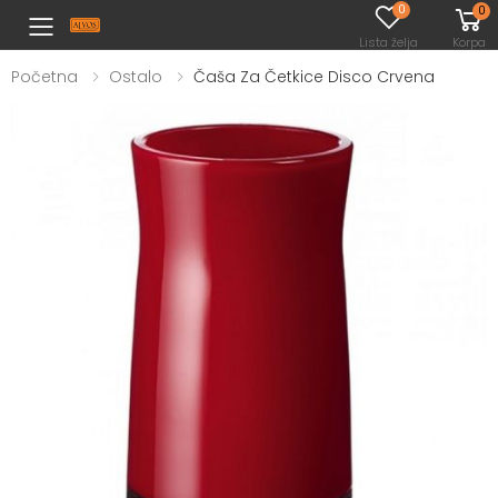
0
0
Toggle mobile menu
Lista želja
Korpa
Početna
Ostalo
Čaša Za Četkice Disco Crvena