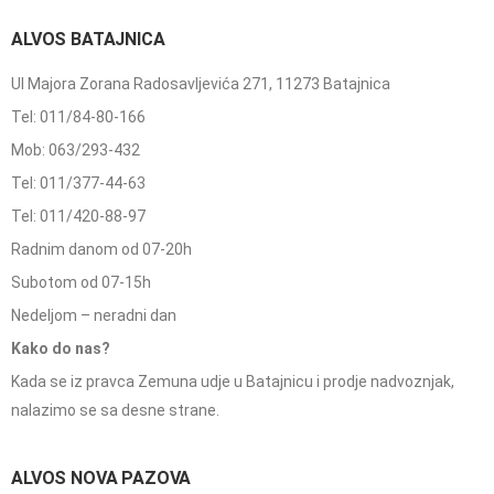
ALVOS BATAJNICA
Ul Majora Zorana Radosavljevića 271, 11273 Batajnica
Tel: 011/84-80-166
Mob: 063/293-432
Tel: 011/377-44-63
Tel: 011/420-88-97
Radnim danom od 07-20h
Subotom od 07-15h
Nedeljom – neradni dan
Kako do nas?
Kada se iz pravca Zemuna udje u Batajnicu i prodje nadvoznjak,
nalazimo se sa desne strane.
ALVOS NOVA PAZOVA