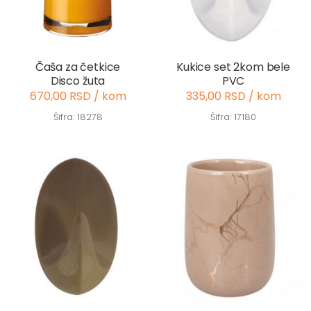
Čaša za četkice
Kukice set 2kom bele
Disco žuta
PVC
670,00 RSD / kom
335,00 RSD / kom
Šifra: 18278
Šifra: 17180