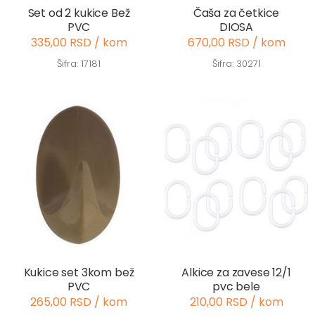
Set od 2 kukice Bež
Čaša za četkice
PVC
DIOSA
335,00 RSD / kom
670,00 RSD / kom
Šifra: 17181
Šifra: 30271
Kukice set 3kom bež
Alkice za zavese 12/1
PVC
pvc bele
265,00 RSD / kom
210,00 RSD / kom