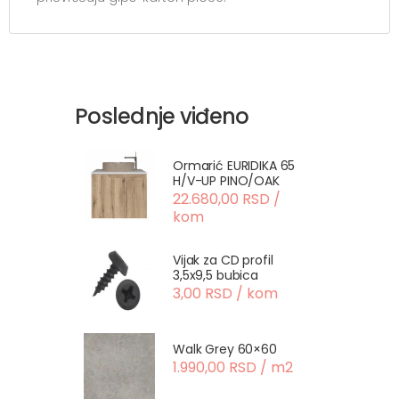
Poslednje viđeno
Ormarić EURIDIKA 65
H/V-UP PINO/OAK
22.680,00 RSD /
kom
Vijak za CD profil
3,5x9,5 bubica
3,00 RSD / kom
Walk Grey 60×60
1.990,00 RSD / m2