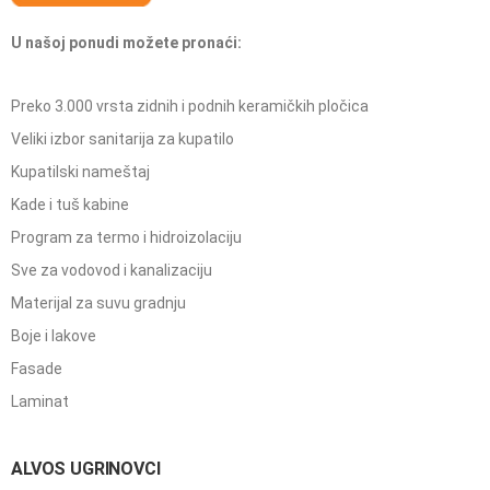
U našoj ponudi možete pronaći:
Preko 3.000 vrsta zidnih i podnih keramičkih pločica
Veliki izbor sanitarija za kupatilo
Kupatilski nameštaj
Kade i tuš kabine
Program za termo i hidroizolaciju
Sve za vodovod i kanalizaciju
Materijal za suvu gradnju
Boje i lakove
Fasade
Laminat
ALVOS UGRINOVCI