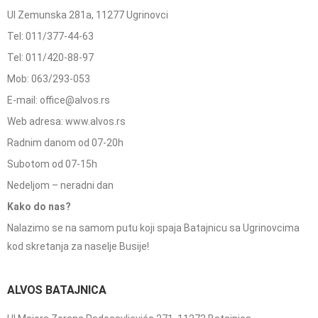
Ul Zemunska 281a, 11277 Ugrinovci
Tel: 011/377-44-63
Tel: 011/420-88-97
Mob: 063/293-053
E-mail: office@alvos.rs
Web adresa: www.alvos.rs
Radnim danom od 07-20h
Subotom od 07-15h
Nedeljom – neradni dan
Kako do nas?
Nalazimo se na samom putu koji spaja Batajnicu sa Ugrinovcima
kod skretanja za naselje Busije!
ALVOS BATAJNICA