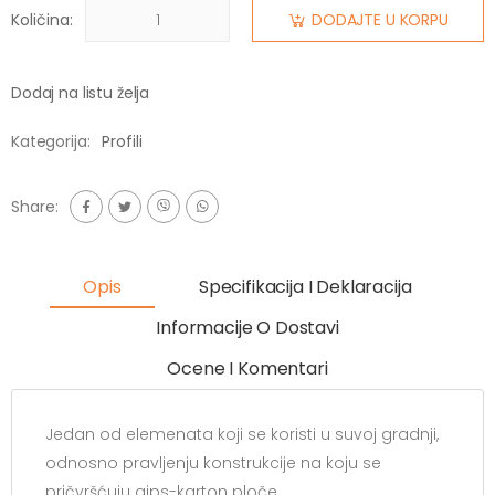
Količina:
DODAJTE U KORPU
Dodaj na listu želja
Kategorija:
Profili
Share:
Opis
Specifikacija I Deklaracija
Informacije O Dostavi
Ocene I Komentari
Jedan od elemenata koji se koristi u suvoj gradnji,
odnosno pravljenju konstrukcije na koju se
pričvršćuju gips-karton ploče.