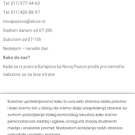
Tel: 011/377-44-63
Tel: 011/420-88-97
novapazova@alvos.rs
Radnim danom od 07-20h
Subotom od 07-15h
Nedeljom – neradni dan
Kako do nas?
Kada se iz pravca Batajnice ka Novoj Pazovi prođe prvi semafor
nalazimo se sa leve strane.
Social Media
Kolačiće upotrebljavamo kako bi ova web stranica radila pravilno
i kako bismo bili u stanju da vršimo dalja unapređenja stranice sa
Dostava i
Politika
Kako
Reklamacije i pravo
svrhom poboljšanja Vašeg korisničkog iskustva, kako bismo
način
privatnosti
kupiti
na odustajanje
personalizovali sadržaj i oglase, omogućili značaj društvenih
plaćanja
medija i analizirali promet. Nastavkom korišćenja naših stranica
prihvatate upotrebu kolačića.