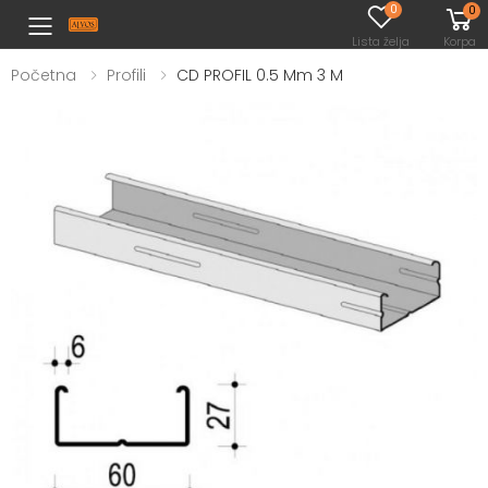
0
0
Toggle mobile menu
Lista želja
Korpa
Početna
Profili
CD PROFIL 0.5 Mm 3 M