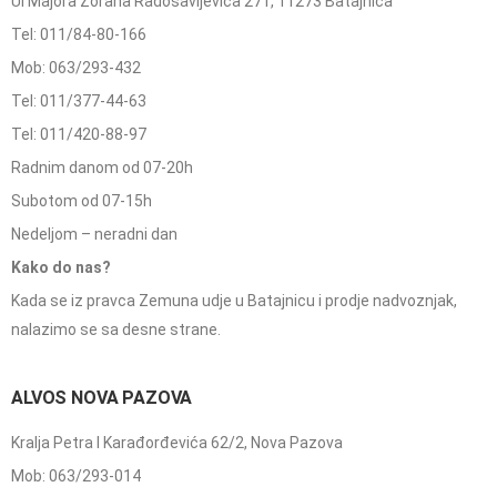
Ul Majora Zorana Radosavljevića 271, 11273 Batajnica
Tel: 011/84-80-166
Mob: 063/293-432
Tel: 011/377-44-63
Tel: 011/420-88-97
Radnim danom od 07-20h
Subotom od 07-15h
Nedeljom – neradni dan
Kako do nas?
Kada se iz pravca Zemuna udje u Batajnicu i prodje nadvoznjak,
nalazimo se sa desne strane.
ALVOS NOVA PAZOVA
Kralja Petra I Karađorđevića 62/2, Nova Pazova
Mob: 063/293-014