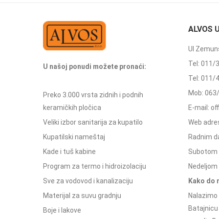
ALVOS 
Ul Zemuns
Tel: 011/
U našoj ponudi možete pronaći:
Tel: 011/
Mob: 063
Preko 3.000 vrsta zidnih i podnih
keramičkih pločica
E-mail: o
Veliki izbor sanitarija za kupatilo
Web adres
Kupatilski nameštaj
Radnim d
Kade i tuš kabine
Subotom 
Program za termo i hidroizolaciju
Nedeljom 
Sve za vodovod i kanalizaciju
Kako do 
Materijal za suvu gradnju
Nalazimo 
Batajnicu
Boje i lakove