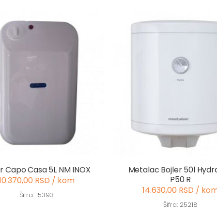
er Capo Casa 5L NM INOX
Metalac Bojler 50l Hyd
P50 R
10.370,00 RSD / kom
14.630,00 RSD / ko
Šifra: 15393
Šifra: 25218