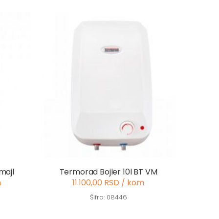
majl
Termorad Bojler 10l BT VM
m
11.100,00 RSD / kom
Šifra: 08446