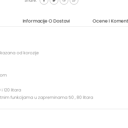
Share:
Informacije O Dostavi
Ocene I Koment
 kazana od korozije
ijom
 120 litara
tnim funkcijama u zapreminama 50 , 80 litara