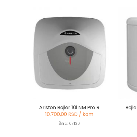
Ariston Bojler 10l NM Pro R
Bojl
10.700,00 RSD / kom
Šifra: 07130