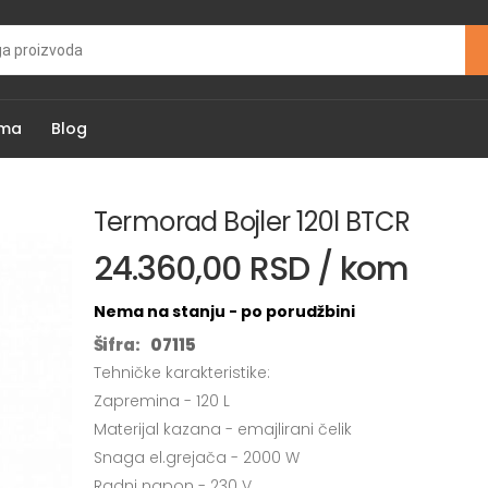
ama
Blog
Termorad Bojler 120l BTCR
24.360,00 RSD / kom
Nema na stanju - po porudžbini
Šifra:
07115
Tehničke karakteristike:
Zapremina - 120 L
Materijal kazana - emajlirani čelik
Snaga el.grejača - 2000 W
Radni napon - 230 V