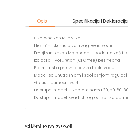
Opis
Specifikacija I Deklaracija
Osnovne karakteristike:
Električni akumulacioni zagrevač vode
Emajlirani kazan Mg anoda – dodatna zaštita
Izolacija - Poliuretan (CFC free) bez freona
Prohromska prelivna cev za toplu vodu
Modeli sa unutrašnjom i spoljašnjom regulac
Gratis sigurnosni ventil
Dostupni modeli u zapreminama 30, 50, 60, 80 i
Dostupni modeli kvadratnog oblika i sa pame
Slični proizvodi