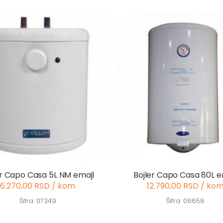
er Capo Casa 5L NM emajl
Bojler Capo Casa 80L e
6.270,00 RSD / kom
12.790,00 RSD / ko
Šifra: 07349
Šifra: 06658