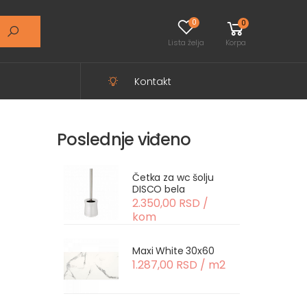
0
0
Lista želja
Korpa
Kontakt
Poslednje viđeno
Četka za wc šolju
DISCO bela
2.350,00 RSD /
kom
Maxi White 30x60
1.287,00 RSD / m2