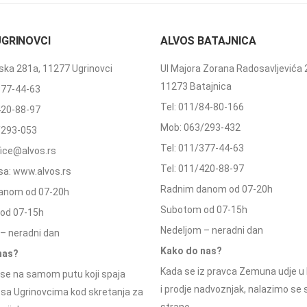
UGRINOVCI
ALVOS BATAJNICA
ka 281a, 11277 Ugrinovci
Ul Majora Zorana Radosavljevića 
11273 Batajnica
377-44-63
Tel: 011/84-80-166
420-88-97
Mob: 063/293-432
/293-053
Tel: 011/377-44-63
ffice@alvos.rs
Tel: 011/420-88-97
a: www.alvos.rs
Radnim danom od 07-20h
anom od 07-20h
Subotom od 07-15h
od 07-15h
Nedeljom – neradni dan
– neradni dan
Kako do nas?
nas?
Kada se iz pravca Zemuna udje u 
se na samom putu koji spaja
i prodje nadvoznjak, nalazimo se
 sa Ugrinovcima kod skretanja za
strane.