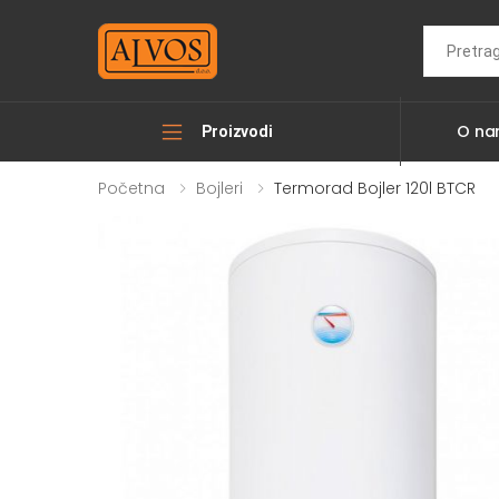
Search
O n
Proizvodi
Početna
Bojleri
Termorad Bojler 120l BTCR