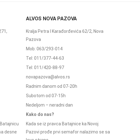
ALVOS NOVA PAZOVA
271,
Kralja Petra I Karađorđevića 62/2, Nova
Pazova
Mob: 063/293-014
Tel: 011/377-44-63
Tel: 011/420-88-97
novapazova@alvos.rs
Radnim danom od 07-20h
Subotom od 07-15h
Nedeljom – neradni dan
Kako do nas?
Batajnicu
Kada se iz pravca Batajnice ka Novoj
 sa desne
Pazovi prođe prvi semafor nalazimo se sa
leve strane.