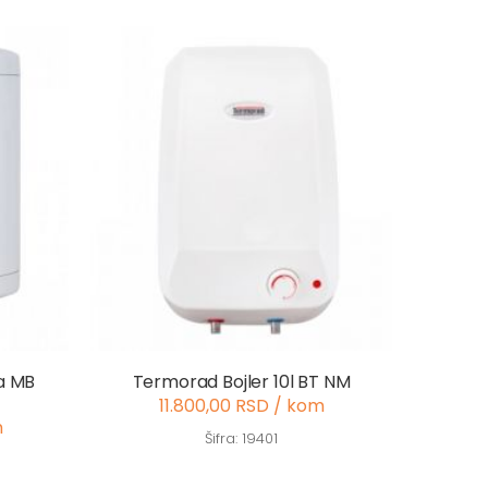
ra MB
Termorad Bojler 10l BT NM
11.800,00 RSD / kom
m
Šifra: 19401