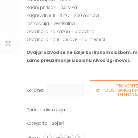
Radni pritisak - 0,6 MPa
Zagrevanje 15-75°C - 260 minuta
Instalacija - vertikalna
Garancija na kazan - 5 godina
Garancija na el. delove - 25 meseci
Ovaj proizvod se ne šalje kurirskom službom, m
samo preuzimanje u salonu Alvos Ugrinovci.
PROVERITE
Količina:
DOSTUPNOST P
TELEFONA
Dodaj na listu želja
Kategorija:
Bojleri