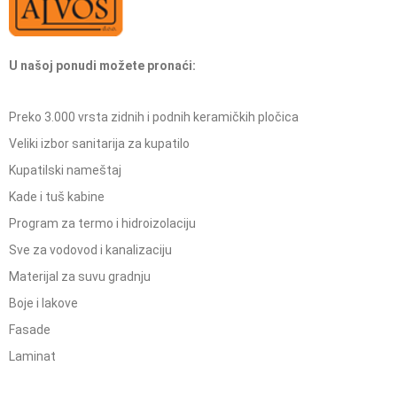
U našoj ponudi možete pronaći:
Preko 3.000 vrsta zidnih i podnih keramičkih pločica
Veliki izbor sanitarija za kupatilo
Kupatilski nameštaj
Kade i tuš kabine
Program za termo i hidroizolaciju
Sve za vodovod i kanalizaciju
Materijal za suvu gradnju
Boje i lakove
Fasade
Laminat