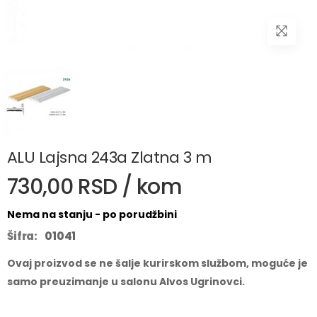
ALU Lajsna 243a Zlatna 3 m
730,00 RSD / kom
Nema na stanju - po porudžbini
Šifra:
01041
Ovaj proizvod se ne šalje kurirskom službom, moguće je
samo preuzimanje u salonu Alvos Ugrinovci.