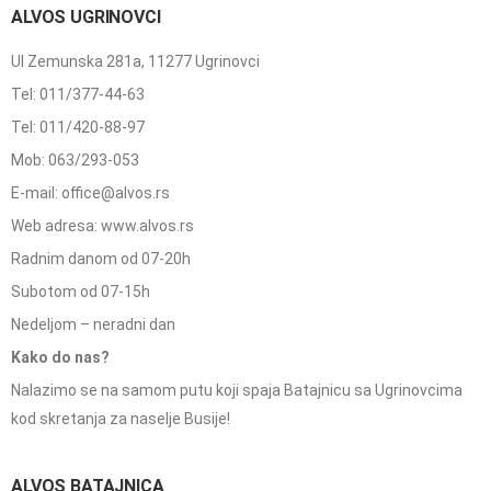
ALVOS UGRINOVCI
Ul Zemunska 281a, 11277 Ugrinovci
Tel: 011/377-44-63
Tel: 011/420-88-97
Mob: 063/293-053
E-mail: office@alvos.rs
Web adresa: www.alvos.rs
Radnim danom od 07-20h
Subotom od 07-15h
Nedeljom – neradni dan
Kako do nas?
Nalazimo se na samom putu koji spaja Batajnicu sa Ugrinovcima
kod skretanja za naselje Busije!
ALVOS BATAJNICA