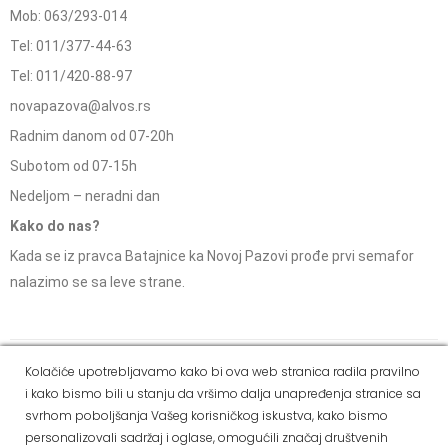
Mob: 063/293-014
Tel: 011/377-44-63
Tel: 011/420-88-97
novapazova@alvos.rs
Radnim danom od 07-20h
Subotom od 07-15h
Nedeljom – neradni dan
Kako do nas?
Kada se iz pravca Batajnice ka Novoj Pazovi prođe prvi semafor
nalazimo se sa leve strane.
Social Media
Kolačiće upotrebljavamo kako bi ova web stranica radila pravilno
i kako bismo bili u stanju da vršimo dalja unapređenja stranice sa
Dostava i
Politika
Kako
Reklamacije i pravo
svrhom poboljšanja Vašeg korisničkog iskustva, kako bismo
način
privatnosti
kupiti
na odustajanje
personalizovali sadržaj i oglase, omogućili značaj društvenih