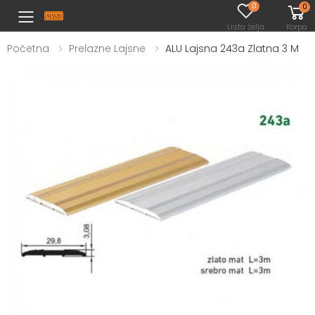
0
0
Toggle mobile menu
Lista želja
Korpa
Početna
Prelazne Lajsne
ALU Lajsna 243a Zlatna 3 M