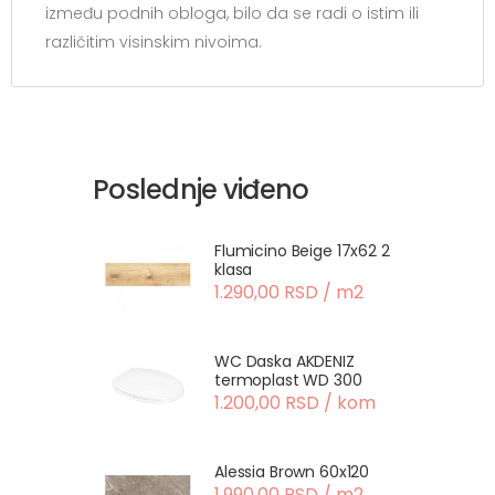
između podnih obloga, bilo da se radi o istim ili
različitim visinskim nivoima.
Poslednje viđeno
Flumicino Beige 17x62 2
klasa
1.290,00 RSD / m2
WC Daska AKDENIZ
termoplast WD 300
1.200,00 RSD / kom
Alessia Brown 60x120
1.990,00 RSD / m2