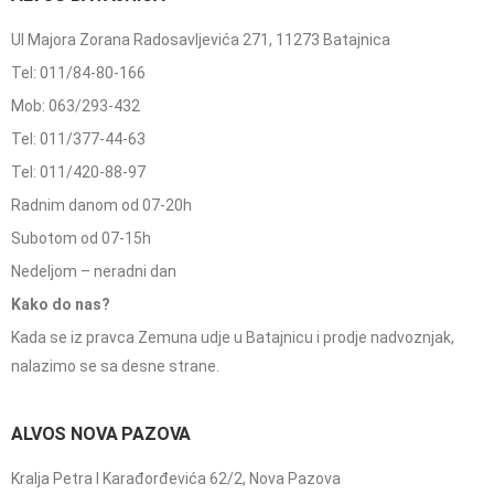
Ul Majora Zorana Radosavljevića 271, 11273 Batajnica
Tel: 011/84-80-166
Mob: 063/293-432
Tel: 011/377-44-63
Tel: 011/420-88-97
Radnim danom od 07-20h
Subotom od 07-15h
Nedeljom – neradni dan
Kako do nas?
Kada se iz pravca Zemuna udje u Batajnicu i prodje nadvoznjak,
nalazimo se sa desne strane.
ALVOS NOVA PAZOVA
Kralja Petra I Karađorđevića 62/2, Nova Pazova