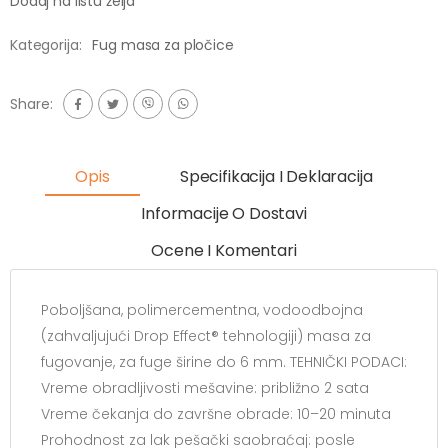
Dodaj na listu želja
Kategorija:
Fug masa za pločice
Share:
Opis
Specifikacija I Deklaracija
Informacije O Dostavi
Ocene I Komentari
Poboljšana, polimercementna, vodoodbojna
(zahvaljujući Drop Effect® tehnologiji) masa za
fugovanje, za fuge širine do 6 mm. TEHNIČKI PODACI:
Vreme obradljivosti mešavine: približno 2 sata
Vreme čekanja do završne obrade: 10–20 minuta
Prohodnost za lak pešački saobraćaj: posle