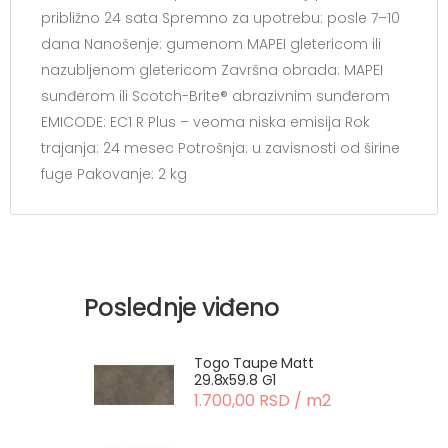
približno 24 sata Spremno za upotrebu: posle 7–10
dana Nanošenje: gumenom MAPEI gletericom ili
nazubljenom gletericom Završna obrada: MAPEI
sunđerom ili Scotch-Brite® abrazivnim sunđerom
EMICODE: EC1 R Plus – veoma niska emisija Rok
trajanja: 24 mesec Potrošnja: u zavisnosti od širine
fuge Pakovanje: 2 kg
Poslednje viđeno
Togo Taupe Matt
29.8x59.8 G1
1.700,00 RSD / m2