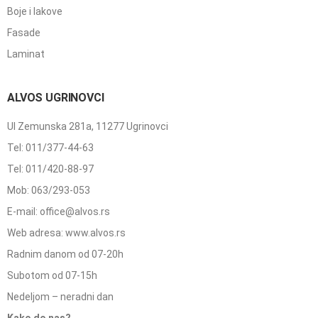
Boje i lakove
Fasade
Laminat
ALVOS UGRINOVCI
Ul Zemunska 281a, 11277 Ugrinovci
Tel: 011/377-44-63
Tel: 011/420-88-97
Mob: 063/293-053
E-mail: office@alvos.rs
Web adresa: www.alvos.rs
Radnim danom od 07-20h
Subotom od 07-15h
Nedeljom – neradni dan