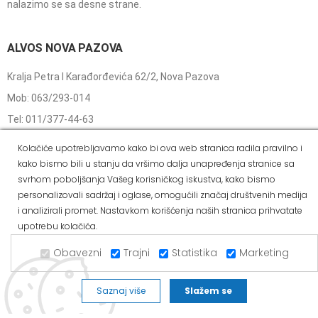
nalazimo se sa desne strane.
ALVOS NOVA PAZOVA
Kralja Petra I Karađorđevića 62/2, Nova Pazova
Mob: 063/293-014
Tel: 011/377-44-63
Tel: 011/420-88-97
Kolačiće upotrebljavamo kako bi ova web stranica radila pravilno i
novapazova@alvos.rs
kako bismo bili u stanju da vršimo dalja unapređenja stranice sa
svrhom poboljšanja Vašeg korisničkog iskustva, kako bismo
Radnim danom od 07-20h
personalizovali sadržaj i oglase, omogućili značaj društvenih medija
Subotom od 07-15h
i analizirali promet. Nastavkom korišćenja naših stranica prihvatate
upotrebu kolačića.
Nedeljom – neradni dan
Kako do nas?
Obavezni
Trajni
Statistika
Marketing
Kada se iz pravca Batajnice ka Novoj Pazovi prođe prvi semafor
nalazimo se sa leve strane.
Saznaj više
Slažem se