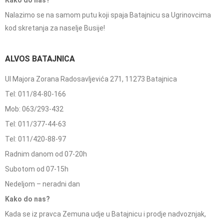
Kako do nas?
Nalazimo se na samom putu koji spaja Batajnicu sa Ugrinovcima
kod skretanja za naselje Busije!
ALVOS BATAJNICA
Ul Majora Zorana Radosavljevića 271, 11273 Batajnica
Tel: 011/84-80-166
Mob: 063/293-432
Tel: 011/377-44-63
Tel: 011/420-88-97
Radnim danom od 07-20h
Subotom od 07-15h
Nedeljom – neradni dan
Kako do nas?
Kada se iz pravca Zemuna udje u Batajnicu i prodje nadvoznjak,