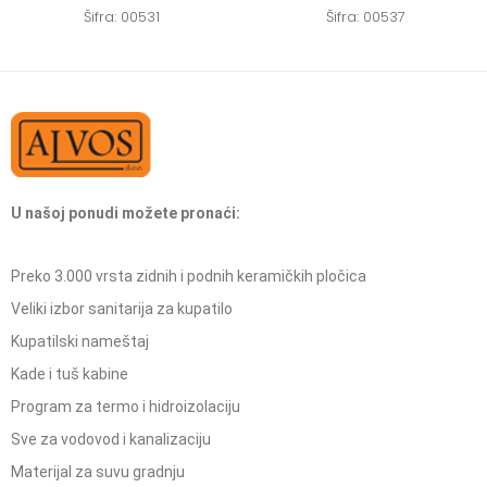
Šifra: 00531
Šifra: 00537
U našoj ponudi možete pronaći:
Preko 3.000 vrsta zidnih i podnih keramičkih pločica
Veliki izbor sanitarija za kupatilo
Kupatilski nameštaj
Kade i tuš kabine
Program za termo i hidroizolaciju
Sve za vodovod i kanalizaciju
Materijal za suvu gradnju