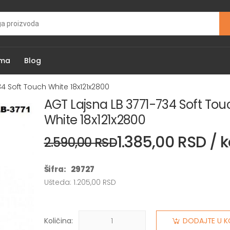
ama
Blog
34 Soft Touch White 18x121x2800
AGT Lajsna LB 3771-734 Soft Tou
White 18x121x2800
1.385,00 RSD /
2.590,00 RSD
Šifra:
29727
Ušteda: 1.205,00 RSD
Količina:
DODAJTE U K