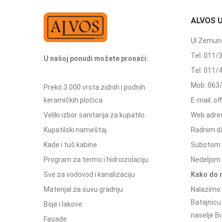
ALVOS 
Ul Zemuns
Tel: 011/
U našoj ponudi možete pronaći:
Tel: 011/
Mob: 063
Preko 3.000 vrsta zidnih i podnih
keramičkih pločica
E-mail: o
Veliki izbor sanitarija za kupatilo
Web adres
Kupatilski nameštaj
Radnim d
Kade i tuš kabine
Subotom 
Program za termo i hidroizolaciju
Nedeljom 
Sve za vodovod i kanalizaciju
Kako do 
Materijal za suvu gradnju
Nalazimo 
Batajnicu
Boje i lakove
naselje Bu
Fasade