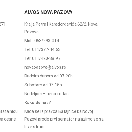
ALVOS NOVA PAZOVA
271,
Kralja Petra I Karađorđevića 62/2, Nova
Pazova
Mob: 063/293-014
Tel: 011/377-44-63
Tel: 011/420-88-97
novapazova@alvos.rs
Radnim danom od 07-20h
Subotom od 07-15h
Nedeljom – neradni dan
Kako do nas?
Batajnicu
Kada se iz pravca Batajnice ka Novoj
 sa desne
Pazovi prođe prvi semafor nalazimo se sa
leve strane.