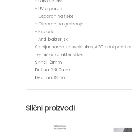
- Lako se čisti
- UV otporan
- Otporan na fleke
- Otporan na grebanje
- Ekološki
- Anti-bakterijski
Sa nijansama za svaki ukus, AGT zidni profili da
Tehničke karakteristike:
Širina: 121mm
Dužina: 2800mm
Debljina: 18mm
Slični proizvodi