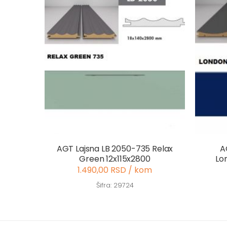
AGT Lajsna LB 2050-735 Relax
A
Green 12x115x2800
Lo
1.490,00 RSD / kom
Šifra: 29724