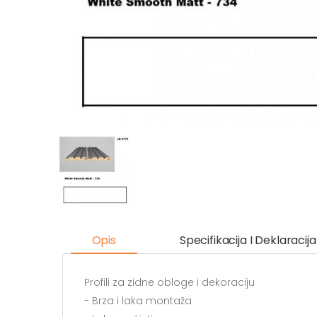
Opis
Specifikacija I Deklaracija
Profili za zidne obloge i dekoraciju
- Brza i laka montaža