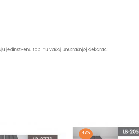
ju jedinstvenu toplinu vašoj unutrašnjoj dekoraciji.
43%