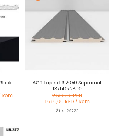
Black
AGT Lajsna LB 2050 Supramat
18x140x2800
/ kom
2.890,00 RSD
1.650,00 RSD / kom
Šifra: 29722