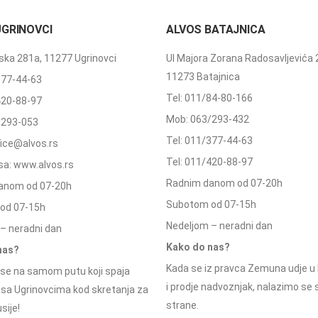
UGRINOVCI
ALVOS BATAJNICA
ka 281a, 11277 Ugrinovci
Ul Majora Zorana Radosavljevića 
11273 Batajnica
377-44-63
Tel: 011/84-80-166
420-88-97
Mob: 063/293-432
/293-053
Tel: 011/377-44-63
ffice@alvos.rs
Tel: 011/420-88-97
a: www.alvos.rs
Radnim danom od 07-20h
anom od 07-20h
Subotom od 07-15h
od 07-15h
Nedeljom – neradni dan
– neradni dan
Kako do nas?
nas?
Kada se iz pravca Zemuna udje u 
se na samom putu koji spaja
i prodje nadvoznjak, nalazimo se
 sa Ugrinovcima kod skretanja za
strane.
sije!