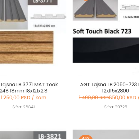
Lajsna LB 3771 MAT Teak
AGT Lajsna LB 2050-723 
248 18mm 18x121x2.8
12x115x2800
1.250,00 RSD / kom
1.490,00 RSD
850,00 RSD 
Šifra: 26841
Šifra: 29725
46%