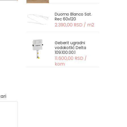
Duomo Blanco Sat.
Rec 60x120
2.390,00 RSD / m2
Geberit ugradni
vodokotlić Delta
109.100.00.1
11.600,00 RSD /
kom
ari