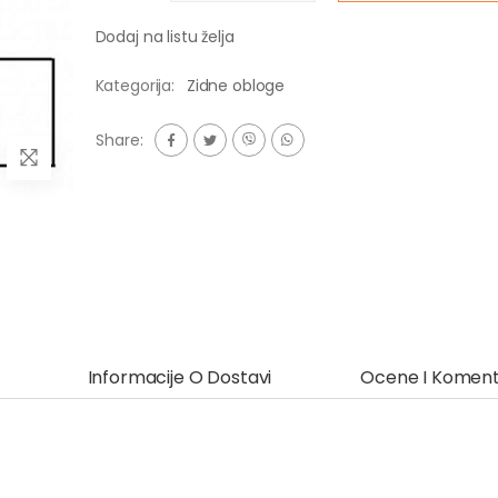
Dodaj na listu želja
Kategorija:
Zidne obloge
Share:
Informacije O Dostavi
Ocene I Koment