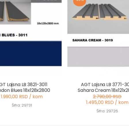
GT Lajsna LB 3821-3011
AGT Lajsna LB 3771-3
ndon Blues 18x128x2800
Sahara Cream 18x121x
1.990,00 RSD / kom
2.790,00 RSD
1.495,00 RSD / kom
Šifra: 29731
Šifra: 29726