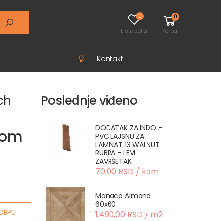
0
0
Lista želja
Korpa
Kontakt
ch
Poslednje viđeno
DODATAK ZA INDO -
 kom
PVC LAJSNU ZA
LAMINAT 13 WALNUT
RUBRA - LEVI
ZAVRŠETAK
70,00 RSD / kom
Monaco Almond
60x60
ORPU
1.490,00 RSD / m2