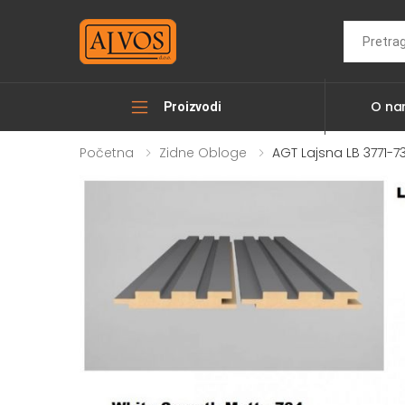
Search
O n
Proizvodi
Početna
Zidne Obloge
AGT Lajsna LB 3771-7