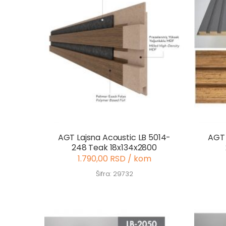
AGT Lajsna Acoustic LB 5014-
AGT 
248 Teak 18x134x2800
1.790,00 RSD / kom
Šifra: 29732