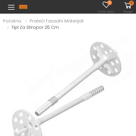
0
0
Toggle mobile menu
Lista želja
Korpa
Početna
Prateći Fasadni Materijali
Tipl Za Stiropor 26 Cm