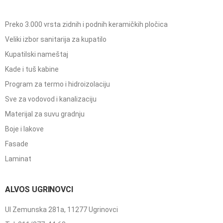
Preko 3.000 vrsta zidnih i podnih keramičkih pločica
Veliki izbor sanitarija za kupatilo
Kupatilski nameštaj
Kade i tuš kabine
Program za termo i hidroizolaciju
Sve za vodovod i kanalizaciju
Materijal za suvu gradnju
Boje i lakove
Fasade
Laminat
ALVOS UGRINOVCI
Ul Zemunska 281a, 11277 Ugrinovci