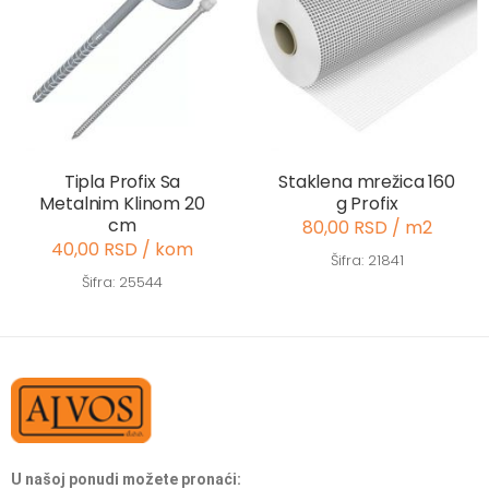
Tipla Profix Sa
Staklena mrežica 160
Metalnim Klinom 20
g Profix
cm
80,00 RSD / m2
40,00 RSD / kom
Šifra: 21841
Šifra: 25544
U našoj ponudi možete pronaći: