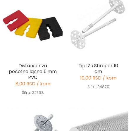
Distancer za
Tipl Za Stiropor 10
početne lajsne 5 mm
cm
PVC
10,00 RSD / kom
8,00 RSD / kom
Šifra: 04879
Šifra: 22798