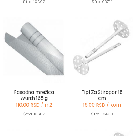
Šifra: 19892
Šifra: 03714
Fasadna mrežica
Tipl Za Stiropor 18
Wurth 165 g
cm
110,00 RSD / m2
16,00 RSD / kom
Šifra: 13687
Šifra: 16490