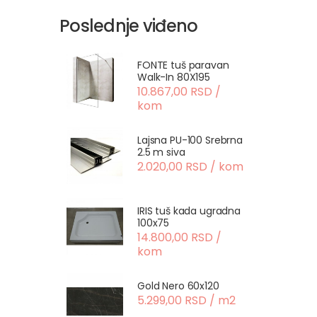
Poslednje viđeno
FONTE tuš paravan
Walk-In 80X195
10.867,00 RSD /
kom
Lajsna PU-100 Srebrna
2.5 m siva
2.020,00 RSD / kom
IRIS tuš kada ugradna
100x75
14.800,00 RSD /
kom
Gold Nero 60x120
5.299,00 RSD / m2