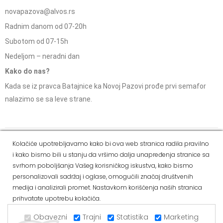
novapazova@alvos.rs
Radnim danom od 07-20h
Subotom od 07-15h
Nedeljom – neradni dan
Kako do nas?
Kada se iz pravca Batajnice ka Novoj Pazovi prođe prvi semafor
nalazimo se sa leve strane.
Social Media
Kolačiće upotrebljavamo kako bi ova web stranica radila pravilno
i kako bismo bili u stanju da vršimo dalja unapređenja stranice sa
Dostava i
Politika
Kako
Reklamacije i pravo
svrhom poboljšanja Vašeg korisničkog iskustva, kako bismo
način
privatnosti
kupiti
na odustajanje
personalizovali sadržaj i oglase, omogućili značaj društvenih
plaćanja
medija i analizirali promet. Nastavkom korišćenja naših stranica
prihvatate upotrebu kolačića.
Copyright © 2021 Alvos. All Rights Reserved.
Izrada internet prodavnice i SEO - Web Business Solutions
Obavezni
Trajni
Statistika
Marketing