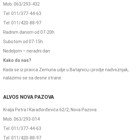
Mob: 063/293-432
Tel: 011/377-44-63
Tel: 011/420-88-97
Radnim danom od 07-20h
Subotom od 07-15h
Nedeljom – neradni dan
Kako do nas?
Kada se iz pravca Zemuna udje u Batajnicu i prodje nadvoznjak,
nalazimo se sa desne strane.
ALVOS NOVA PAZOVA
Kralja Petra I Karađorđevića 62/2, Nova Pazova
Mob: 063/293-014
Tel: 011/377-44-63
Tel: 011/420-88-97