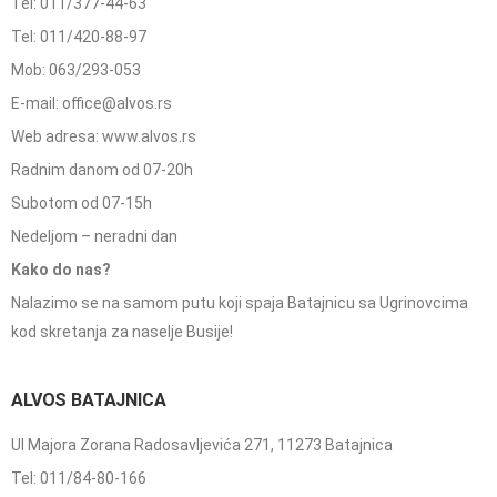
Tel: 011/377-44-63
Tel: 011/420-88-97
Mob: 063/293-053
E-mail: office@alvos.rs
Web adresa: www.alvos.rs
Radnim danom od 07-20h
Subotom od 07-15h
Nedeljom – neradni dan
Kako do nas?
Nalazimo se na samom putu koji spaja Batajnicu sa Ugrinovcima
kod skretanja za naselje Busije!
ALVOS BATAJNICA
Ul Majora Zorana Radosavljevića 271, 11273 Batajnica
Tel: 011/84-80-166