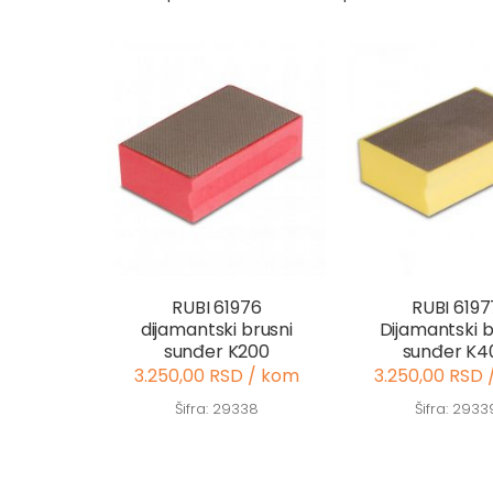
RUBI 61976
RUBI 6197
dijamantski brusni
Dijamantski b
sunđer K200
sunđer K4
3.250,00 RSD / kom
3.250,00 RSD 
Šifra: 29338
Šifra: 2933