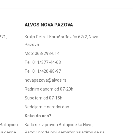
ALVOS NOVA PAZOVA
271,
Kralja Petra I Karađorđevića 62/2, Nova
Pazova
Mob: 063/293-014
Tel: 011/377-44-63
Tel: 011/420-88-97
novapazova@alvos.rs
Radnim danom od 07-20h
Subotom od 07-15h
Nedeljom – neradni dan
Kako do nas?
Batajnicu
Kada se iz pravca Batajnice ka Novoj
 sa desne
Pazovi prođe prvi semafor nalazimo se sa