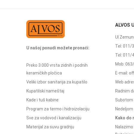
ALVOS 
Ul Zemuns
Tel: 011/
U našoj ponudi možete pronaći:
Tel: 011/
Mob: 063
Preko 3.000 vrsta zidnih i podnih
keramičkih pločica
E-mail: o
Veliki izbor sanitarija za kupatilo
Web adres
Kupatilski nameštaj
Radnim d
Kade i tuš kabine
Subotom 
Program za termo i hidroizolaciju
Nedeljom 
Sve za vodovod i kanalizaciju
Kako do 
Materijal za suvu gradnju
Nalazimo 