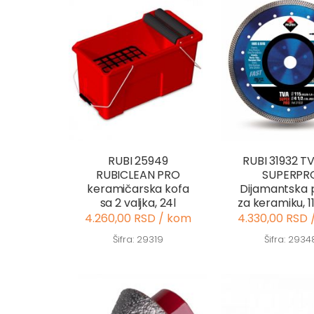
RUBI 25949
RUBI 31932 TV
RUBICLEAN PRO
SUPERPR
keramičarska kofa
Dijamantska 
sa 2 valjka, 24l
za keramiku,
4.260,00 RSD / kom
4.330,00 RSD
Šifra: 29319
Šifra: 2934