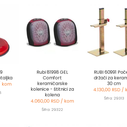
29
Rubi 81998 GEL
RUBI 60991 Poč
taljka
Comfort
držači za kera
keramičarske
30 cm
/ kom
kolenice - štitnici za
4.130,00 RSD /
8
kolena
Šifra: 29313
4.060,00 RSD / kom
Šifra: 29322