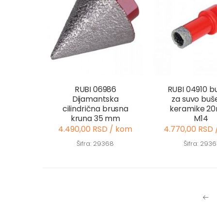
RUBI 06986
RUBI 04910 bu
Dijamantska
za suvo buš
cilindrična brusna
keramike 2
kruna 35 mm
M14
4.490,00 RSD / kom
4.770,00 RSD
Šifra: 29368
Šifra: 2936
Pre