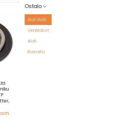
Ostalo
Alati RUBI
Ventilatori
Alati
Rasveta
 za
miku
TP
tter,
 kom