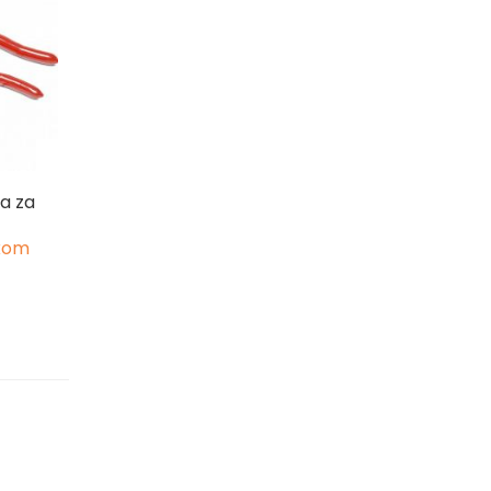
ta za
 kom