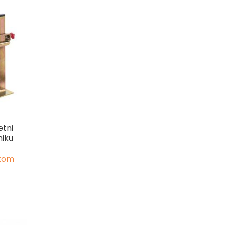
etni
miku
 kom