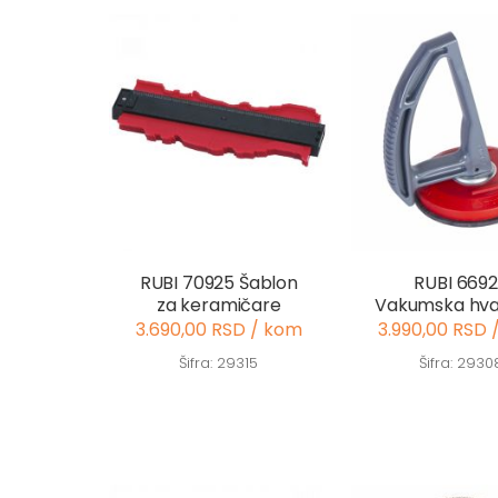
RUBI 70925 Šablon
RUBI 669
za keramičare
Vakumska hva
3.690,00 RSD / kom
3.990,00 RSD 
Šifra: 29315
Šifra: 2930