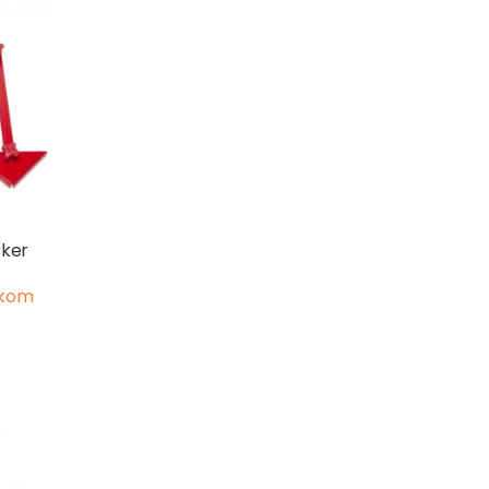
rker
 kom