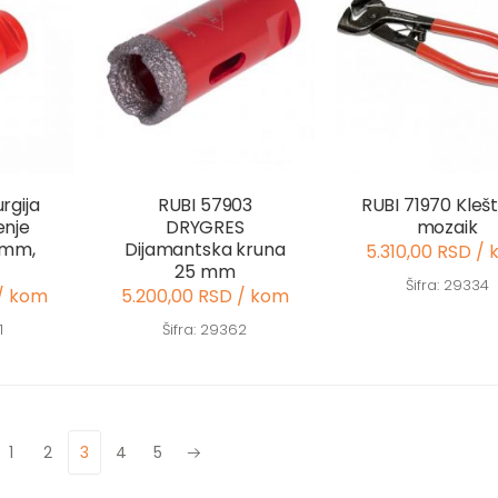
rgija
RUBI 57903
RUBI 71970 Kleš
enje
DRYGRES
mozaik
0mm,
Dijamantska kruna
5.310,00 RSD /
25 mm
Šifra: 29334
 / kom
5.200,00 RSD / kom
1
Šifra: 29362
1
2
3
4
5
vious
Next