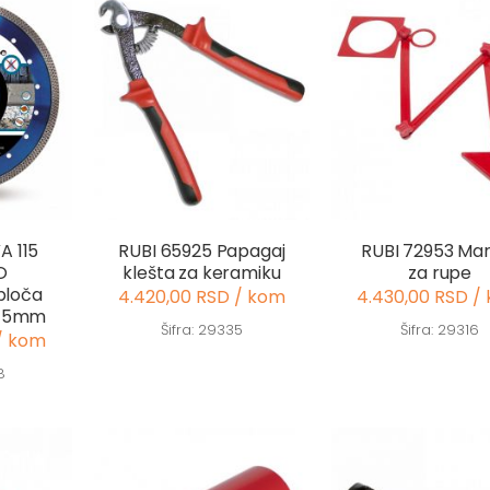
A 115
RUBI 65925 Papagaj
RUBI 72953 Ma
O
klešta za keramiku
za rupe
ploča
4.420,00 RSD / kom
4.430,00 RSD /
 115mm
Šifra: 29335
Šifra: 29316
 / kom
8