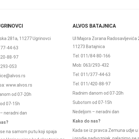
UGRINOVCI
ALVOS BATAJNICA
ka 281a, 11277 Ugrinovci
Ul Majora Zorana Radosavljevića 
11273 Batajnica
377-44-63
Tel: 011/84-80-166
420-88-97
Mob: 063/293-432
/293-053
Tel: 011/377-44-63
ffice@alvos.rs
Tel: 011/420-88-97
a: www.alvos.rs
Radnim danom od 07-20h
anom od 07-20h
Subotom od 07-15h
od 07-15h
Nedeljom – neradni dan
– neradni dan
Kako do nas?
nas?
Kada se iz pravca Zemuna udje u 
se na samom putu koji spaja
i prodje nadvoznjak, nalazimo se