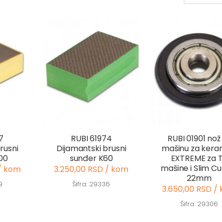
7
RUBI 61974
RUBI 01901 nož
rusni
Dijamantski brusni
mašinu za kera
00
sunđer K60
EXTREME za 
mašine i Slim Cu
/ kom
3.250,00 RSD / kom
22mm
9
Šifra: 29336
3.650,00 RSD /
Šifra: 29306