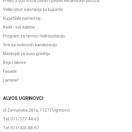
Preko 3.000 vrsta zidnih i podnih keramičkih pločica
Veliki izbor sanitarija za kupatilo
Kupatilski nameštaj
Kade i tuš kabine
Program za termo i hidroizolaciju
Sve za vodovod i kanalizaciju
Materijal za suvu gradnju
Boje i lakove
Fasade
Laminat
ALVOS UGRINOVCI
Ul Zemunska 281a, 11277 Ugrinovci
Tel: 011/377-44-63
Tel: 011/420-88-97