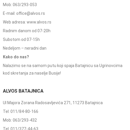
Mob: 063/293-053
E-mail: office@alvos.rs
Web adresa: www.alvos.rs
Radnim danom od 07-20h
Subotom od 07-15h
Nedeljom – neradni dan
Kako do nas?
Nalazimo se na samom putu koji spaja Batajnicu sa Ugrinovcima
kod skretanja za naselje Busije!
ALVOS BATAJNICA
Ul Majora Zorana Radosavljevića 271, 11273 Batajnica
Tel: 011/84-80-166
Mob: 063/293-432
Tel: 011/377-44-63