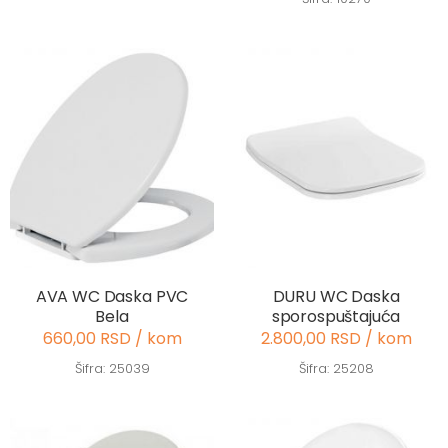
AVA WC Daska PVC
DURU WC Daska
Bela
sporospuštajuća
660,00 RSD / kom
2.800,00 RSD / kom
Šifra: 25039
Šifra: 25208