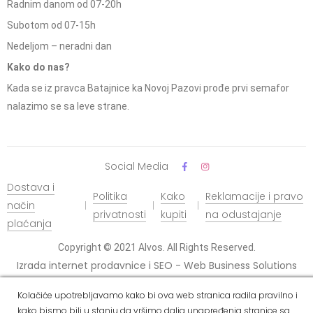
Radnim danom od 07-20h
Subotom od 07-15h
Nedeljom – neradni dan
Kako do nas?
Kada se iz pravca Batajnice ka Novoj Pazovi prođe prvi semafor
nalazimo se sa leve strane.
Social Media
Dostava i
Politika
Kako
Reklamacije i pravo
način
privatnosti
kupiti
na odustajanje
plaćanja
Copyright © 2021 Alvos. All Rights Reserved.
Izrada internet prodavnice i SEO - Web Business Solutions
Kolačiće upotrebljavamo kako bi ova web stranica radila pravilno i
kako bismo bili u stanju da vršimo dalja unapređenja stranice sa