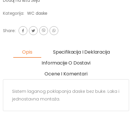
Dodaj na listu želja
Kategorija:
WC daske
Share:
Opis
Specifikacija I Deklaracija
Informacije O Dostavi
Ocene I Komentari
Sistem laganog poklapanja daske bez buke. Laka i
jednostavna montaža.