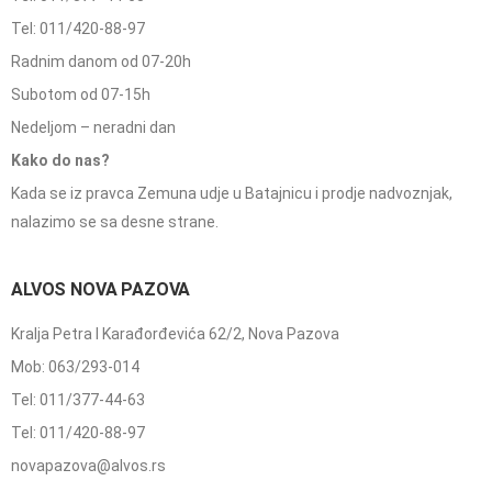
Tel: 011/420-88-97
Radnim danom od 07-20h
Subotom od 07-15h
Nedeljom – neradni dan
Kako do nas?
Kada se iz pravca Zemuna udje u Batajnicu i prodje nadvoznjak,
nalazimo se sa desne strane.
ALVOS NOVA PAZOVA
Kralja Petra I Karađorđevića 62/2, Nova Pazova
Mob: 063/293-014
Tel: 011/377-44-63
Tel: 011/420-88-97
novapazova@alvos.rs