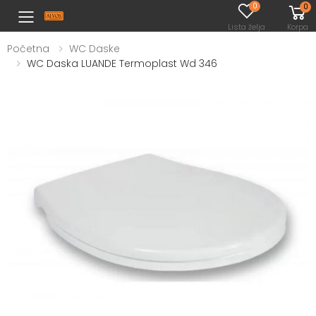
0
0
Toggle mobile menu
Lista želja
Korpa
Početna
WC Daske
WC Daska LUANDE Termoplast Wd 346