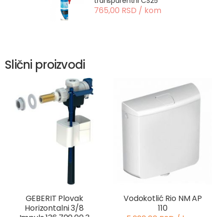
transparentni CS25
765,00 RSD / kom
Slični proizvodi
GEBERIT Plovak
Vodokotlić Rio NM AP
Horizontalni 3/8
110