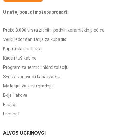
U našoj ponudi možete pronaći:
Preko 3.000 vrsta zidnih i podnih keramičkih pločica
Veliki izbor sanitarija za kupatilo
Kupatilski nameštaj
Kade i tuš kabine
Program za termo i hidroizolaciju
Sve za vodovod i kanalizaciju
Materijal za suvu gradnju
Boje i lakove
Fasade
Laminat
ALVOS UGRINOVCI