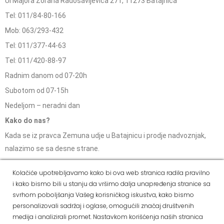
Ul Majora Zorana Radosavljevića 271, 11273 Batajnica
Tel: 011/84-80-166
Mob: 063/293-432
Tel: 011/377-44-63
Tel: 011/420-88-97
Radnim danom od 07-20h
Subotom od 07-15h
Nedeljom – neradni dan
Kako do nas?
Kada se iz pravca Zemuna udje u Batajnicu i prodje nadvoznjak,
nalazimo se sa desne strane.
Kolačiće upotrebljavamo kako bi ova web stranica radila pravilno
ALVOS NOVA PAZOVA
i kako bismo bili u stanju da vršimo dalja unapređenja stranice sa
svrhom poboljšanja Vašeg korisničkog iskustva, kako bismo
Kralja Petra I Karađorđevića 62/2, Nova Pazova
personalizovali sadržaj i oglase, omogućili značaj društvenih
Mob: 063/293-014
medija i analizirali promet. Nastavkom korišćenja naših stranica