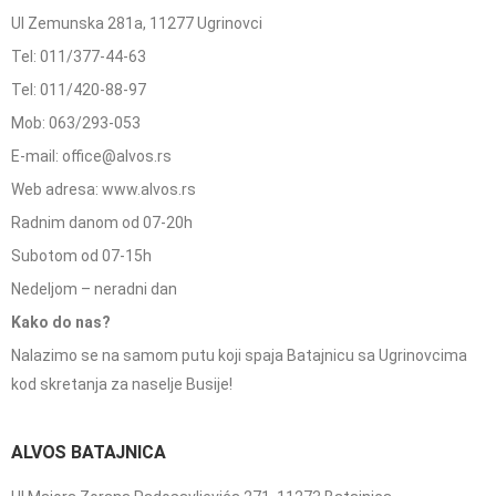
Ul Zemunska 281a, 11277 Ugrinovci
Tel: 011/377-44-63
Tel: 011/420-88-97
Mob: 063/293-053
E-mail: office@alvos.rs
Web adresa: www.alvos.rs
Radnim danom od 07-20h
Subotom od 07-15h
Nedeljom – neradni dan
Kako do nas?
Nalazimo se na samom putu koji spaja Batajnicu sa Ugrinovcima
kod skretanja za naselje Busije!
ALVOS BATAJNICA