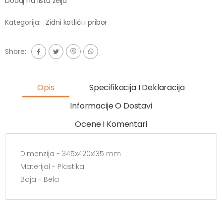
Dodaj na listu želja
Kategorija:
Zidni kotlići i pribor
Share:
Opis
Specifikacija I Deklaracija
Informacije O Dostavi
Ocene I Komentari
Dimenzija - 345x420x135 mm
Materijal - Plastika
Boja - Bela