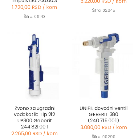
Impuls 136.700.00.3
5.220,00 RSD / kom
1.720,00 RSD / kom
Šifra: 02645
Šifra: 06143
Zvono za ugradni
UNIFIL dovodni ventil
vodokotlic Tip 212
GEBERIT 380
UP300 Geberit
(240.715.00.1)
244.821.00.1
3.080,00 RSD / kom
2.265,00 RSD / kom
Šifra: 09299