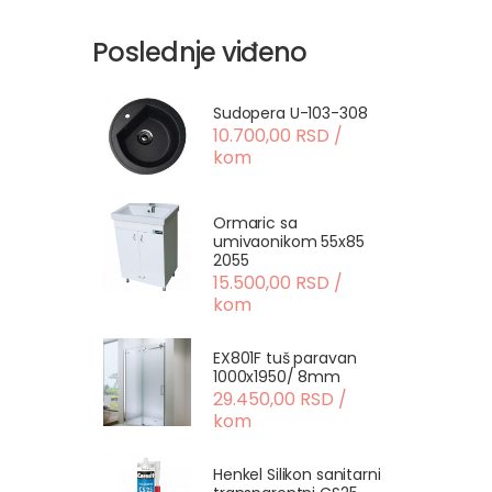
Poslednje viđeno
Sudopera U-103-308
10.700,00 RSD /
kom
Ormaric sa
umivaonikom 55x85
2055
15.500,00 RSD /
kom
EX801F tuš paravan
1000x1950/ 8mm
29.450,00 RSD /
kom
Henkel Silikon sanitarni