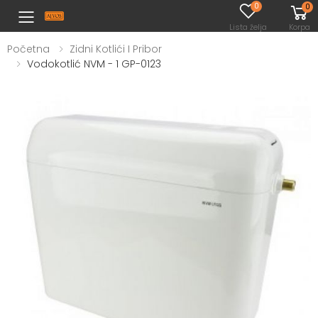
0
0
Toggle mobile menu
Lista želja
Korpa
Početna
Zidni Kotlići I Pribor
Vodokotlić NVM - 1 GP-0123