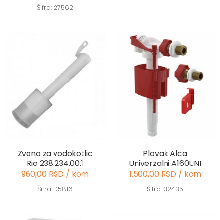
Šifra: 27562
Zvono za vodokotlic
Plovak Alca
Rio 238.234.00.1
Univerzalni A160UNI
960,00 RSD / kom
1.500,00 RSD / kom
Šifra: 05816
Šifra: 32435