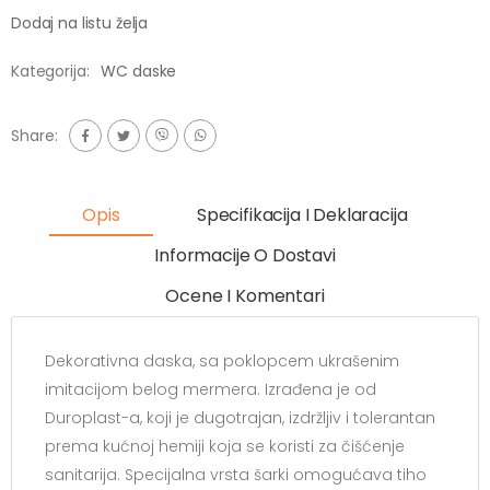
Dodaj na listu želja
Kategorija:
WC daske
Share:
Opis
Specifikacija I Deklaracija
Informacije O Dostavi
Ocene I Komentari
Dekorativna daska, sa poklopcem ukrašenim
imitacijom belog mermera. Izrađena je od
Duroplast-a, koji je dugotrajan, izdržljiv i tolerantan
prema kućnoj hemiji koja se koristi za čišćenje
sanitarija. Specijalna vrsta šarki omogućava tiho