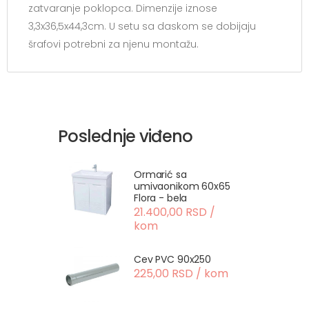
zatvaranje poklopca. Dimenzije iznose
3,3x36,5x44,3cm. U setu sa daskom se dobijaju
šrafovi potrebni za njenu montažu.
Poslednje viđeno
Ormarić sa
umivaonikom 60x65
Flora - bela
21.400,00 RSD /
kom
Cev PVC 90x250
225,00 RSD / kom