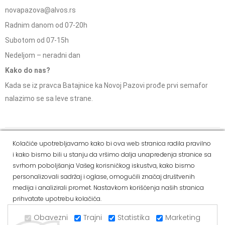
novapazova@alvos.rs
Radnim danom od 07-20h
Subotom od 07-15h
Nedeljom – neradni dan
Kako do nas?
Kada se iz pravca Batajnice ka Novoj Pazovi prođe prvi semafor
nalazimo se sa leve strane.
Social Media
Kolačiće upotrebljavamo kako bi ova web stranica radila pravilno
i kako bismo bili u stanju da vršimo dalja unapređenja stranice sa
Dostava i
Politika
Kako
Reklamacije i pravo
svrhom poboljšanja Vašeg korisničkog iskustva, kako bismo
način
privatnosti
kupiti
na odustajanje
personalizovali sadržaj i oglase, omogućili značaj društvenih
plaćanja
medija i analizirali promet. Nastavkom korišćenja naših stranica
prihvatate upotrebu kolačića.
Copyright © 2021 Alvos. All Rights Reserved.
Izrada internet prodavnice i SEO - Web Business Solutions
Obavezni
Trajni
Statistika
Marketing