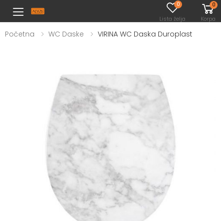
0
0
Toggle mobile menu
Lista želja
Korpa
Početna
WC Daske
VIRINA WC Daska Duroplast