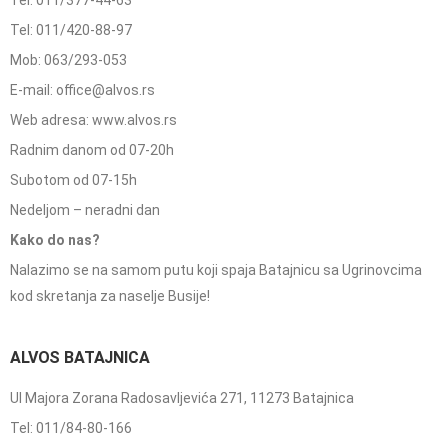
Tel: 011/377-44-63
Tel: 011/420-88-97
Mob: 063/293-053
E-mail: office@alvos.rs
Web adresa: www.alvos.rs
Radnim danom od 07-20h
Subotom od 07-15h
Nedeljom – neradni dan
Kako do nas?
Nalazimo se na samom putu koji spaja Batajnicu sa Ugrinovcima
kod skretanja za naselje Busije!
ALVOS BATAJNICA
Ul Majora Zorana Radosavljevića 271, 11273 Batajnica
Tel: 011/84-80-166