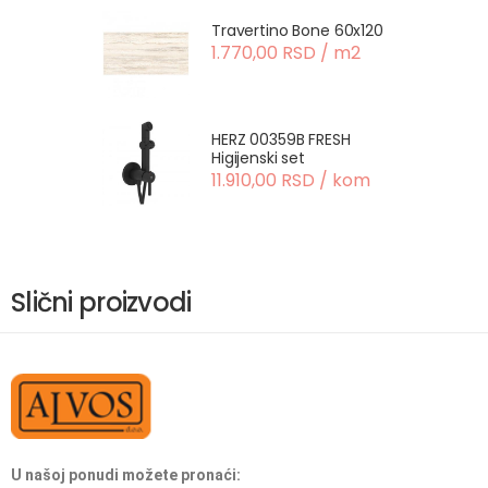
Travertino Bone 60x120
1.770,00 RSD / m2
HERZ 00359B FRESH
Higijenski set
11.910,00 RSD / kom
Slični proizvodi
U našoj ponudi možete pronaći: