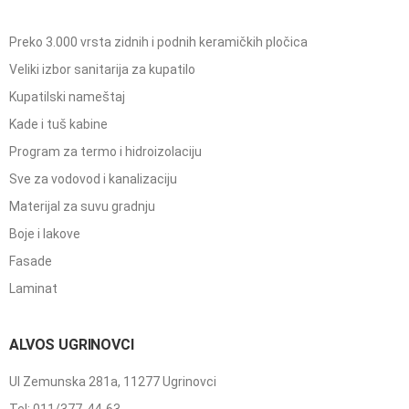
Preko 3.000 vrsta zidnih i podnih keramičkih pločica
Veliki izbor sanitarija za kupatilo
Kupatilski nameštaj
Kade i tuš kabine
Program za termo i hidroizolaciju
Sve za vodovod i kanalizaciju
Materijal za suvu gradnju
Boje i lakove
Fasade
Laminat
ALVOS UGRINOVCI
Ul Zemunska 281a, 11277 Ugrinovci