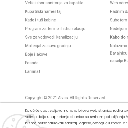
Veliki izbor sanitarija za kupatilo
Web adres
Kupatilski nameštaj
Radnim d
Kade i tuš kabine
Subotom 
Program za termo i hidroizolaciju
Nedeljom 
Sve za vodovod i kanalizaciju
Kako do 
Materijal za suvu gradnju
Nalazimo 
Batajnicu
Boje i lakove
naselje Bu
Fasade
Laminat
Copyright © 2021 Alvos. All Rights Reserved.
Izrada internet prodavnice i SEO - Web Business
Kolačiće upotrebljavamo kako bi ova web stranica radila pra
Solutions
vršimo dalja unapređenja stranice sa svrhom poboljšanja V
bismo personalizovali sadržaj i oglase, omogućili značaj dru