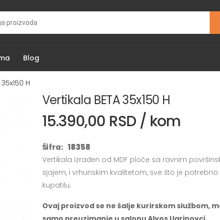
ama
Blog
 35x150 H
Vertikala BETA 35x150 H
15.390,00 RSD / kom
Šifra:
18358
Vertikala izrađen od MDF ploče sa ravnim površins
sjajem, i vrhunskim kvalitetom, sve što je potrebn
kupatilu.
Ovaj proizvod se ne šalje kurirskom službom, m
samo preuzimanje u salonu Alvos Ugrinovci.