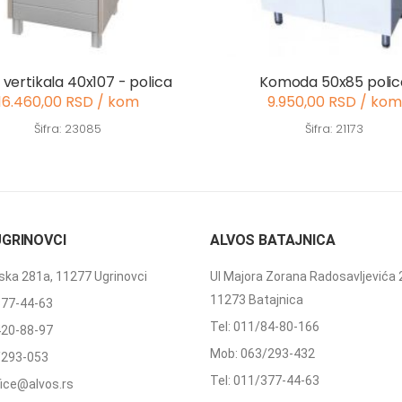
 vertikala 40x107 - polica
Komoda 50x85 polic
16.460,00 RSD / kom
9.950,00 RSD / kom
Šifra: 23085
Šifra: 21173
UGRINOVCI
ALVOS BATAJNICA
ka 281a, 11277 Ugrinovci
Ul Majora Zorana Radosavljevića 
11273 Batajnica
377-44-63
Tel: 011/84-80-166
420-88-97
Mob: 063/293-432
/293-053
Tel: 011/377-44-63
ffice@alvos.rs