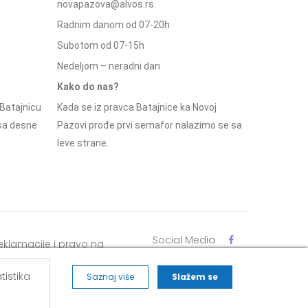
novapazova@alvos.rs
Radnim danom od 07-20h
Subotom od 07-15h
Nedeljom – neradni dan
Kako do nas?
Batajnicu
Kada se iz pravca Batajnice ka Novoj
 sa desne
Pazovi prođe prvi semafor nalazimo se sa
leve strane.
Social Media
eklamacije i pravo na
dustajanje
tistika
Saznaj više
Slažem se