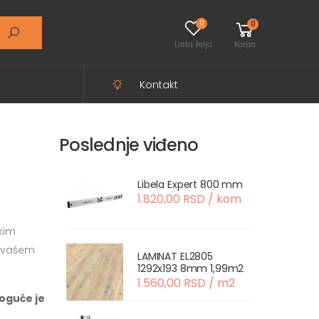
0
0
Lista želja
Korpa
Kontakt
Poslednje viđeno
Libela Expert 800 mm
1.820,00 RSD / kom
kim
o vašem
LAMINAT EL2805
1292x193 8mm 1,99m2
1.560,00 RSD / m2
oguće je