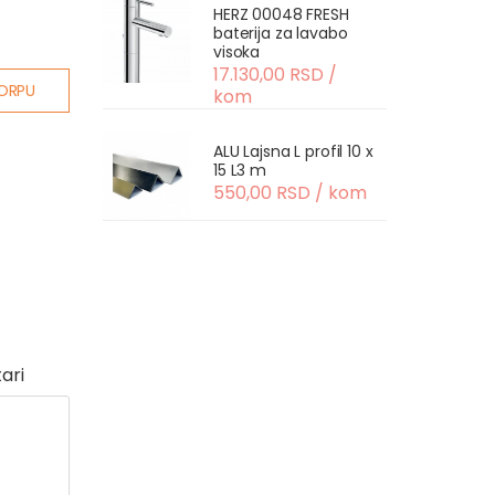
HERZ 00048 FRESH
baterija za lavabo
visoka
17.130,00 RSD /
ORPU
kom
ALU Lajsna L profil 10 x
15 L3 m
550,00 RSD / kom
ari