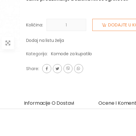
Količina:
DODAJTE U K
Dodaj na listu želja
Kategorija:
Komode za kupatilo
Share:
Informacije O Dostavi
Ocene I Koment