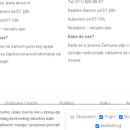
Tel: 011/420-88-97
a: www.alvos.rs
Radnim danom od 07-20h
anom od 07-20h
Subotom od 07-15h
od 07-15h
Nedeljom – neradni dan
– neradni dan
Kako do nas?
nas?
Kada se iz pravca Zemuna udje u 
se na samom putu koji spaja
i prodje nadvoznjak, nalazimo se
 sa Ugrinovcima kod skretanja za
strane.
sije!
Dostava i način
Politika
Kako
R
plaćanja
privatnosti
kupiti
o
vilno i kako bismo bili u stanju da
Obavezni
Trajni
Sta
ašeg korisničkog iskustva, kako
štvenih medija i analizirali promet.
Marketing