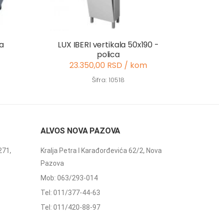
a
LUX IBERI vertikala 50x190 -
polica
23.350,00 RSD / kom
Šifra: 10518
ALVOS NOVA PAZOVA
271,
Kralja Petra I Karađorđevića 62/2, Nova
Pazova
Mob: 063/293-014
Tel: 011/377-44-63
Tel: 011/420-88-97