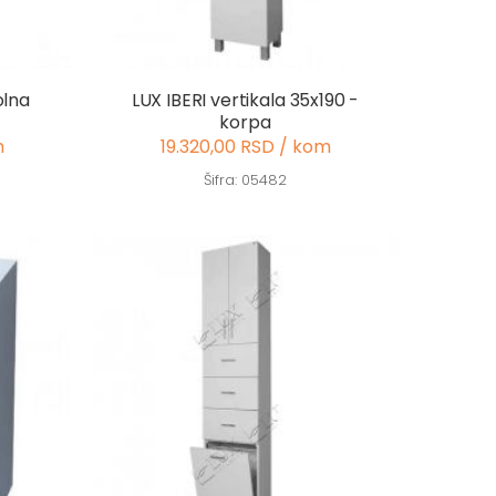
olna
LUX IBERI vertikala 35x190 -
korpa
m
19.320,00 RSD / kom
Šifra: 05482