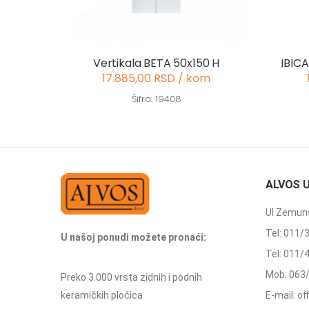
Vertikala BETA 50x150 H
IBICA
17.885,00 RSD / kom
Šifra: 19408
ALVOS 
Ul Zemuns
Tel: 011/
U našoj ponudi možete pronaći:
Tel: 011/
Mob: 063
Preko 3.000 vrsta zidnih i podnih
keramičkih pločica
E-mail: o