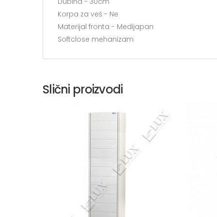
Dubina - 30cm
Korpa za veš - Ne
Materijal fronta - Medijapan
Softclose mehanizam
Slični proizvodi