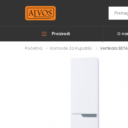
Search
O n
Proizvodi
Početna
Komode Za Kupatilo
Vertikala BETA