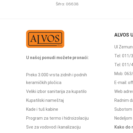
Šifra: 06638
ALVOS 
Ul Zemuns
Tel: 011/
U našoj ponudi možete pronaći:
Tel: 011/
Mob: 063
Preko 3.000 vrsta zidnih i podnih
keramičkih pločica
E-mail: o
Veliki izbor sanitarija za kupatilo
Web adres
Kupatilski nameštaj
Radnim d
Kade i tuš kabine
Subotom 
Program za termo i hidroizolaciju
Nedeljom 
Sve za vodovod i kanalizaciju
Kako do 