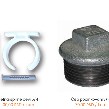
Šelna ispirne cevi 5/4
Čep pocinkovani 3/
30,00 RSD / kom
70,00 RSD / kom