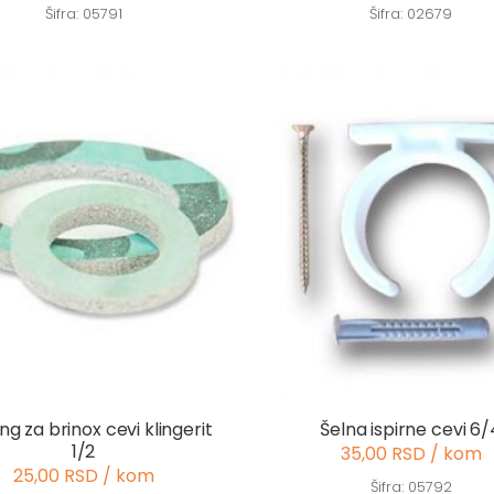
Šifra: 05791
Šifra: 02679
ng za brinox cevi klingerit
Šelna ispirne cevi 6/
1/2
35,00 RSD / kom
25,00 RSD / kom
Šifra: 05792