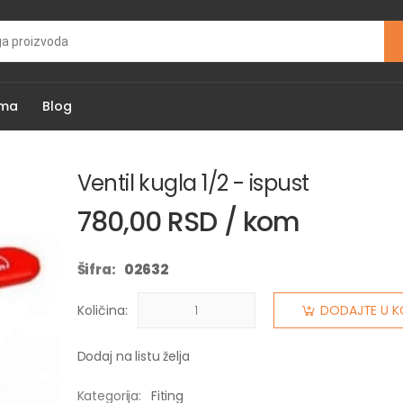
ama
Blog
Ventil kugla 1/2 - ispust
780,00 RSD / kom
Šifra:
02632
Količina:
DODAJTE U K
Dodaj na listu želja
Kategorija:
Fiting