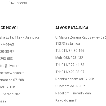
Šifra: 06639
UGRINOVCI
ALVOS BATAJNICA
ka 281a, 11277 Ugrinovci
Ul Majora Zorana Radosavljevića 
11273 Batajnica
377-44-63
Tel: 011/84-80-166
420-88-97
Mob: 063/293-432
/293-053
Tel: 011/377-44-63
ffice@alvos.rs
Tel: 011/420-88-97
a: www.alvos.rs
Radnim danom od 07-20h
anom od 07-20h
Subotom od 07-15h
od 07-15h
Nedeljom – neradni dan
– neradni dan
Kako do nas?
nas?