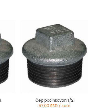
4
Čep pocinkovani 1/2
57,00 RSD / kom