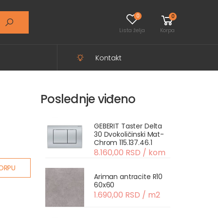
0
0
Lista želja
Korpa
Kontakt
Poslednje viđeno
GEBERIT Taster Delta
30 Dvokoličinski Mat-
Chrom 115.137.46.1
8.160,00 RSD / kom
ORPU
Ariman antracite R10
60x60
1.690,00 RSD / m2