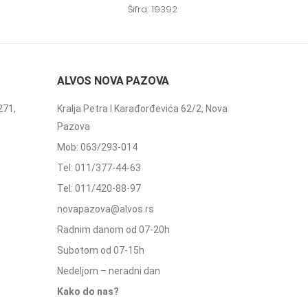
Šifra: 19392
ALVOS NOVA PAZOVA
271,
Kralja Petra I Karađorđevića 62/2, Nova
Pazova
Mob: 063/293-014
Tel: 011/377-44-63
Tel: 011/420-88-97
novapazova@alvos.rs
Radnim danom od 07-20h
Subotom od 07-15h
Nedeljom – neradni dan
Kako do nas?