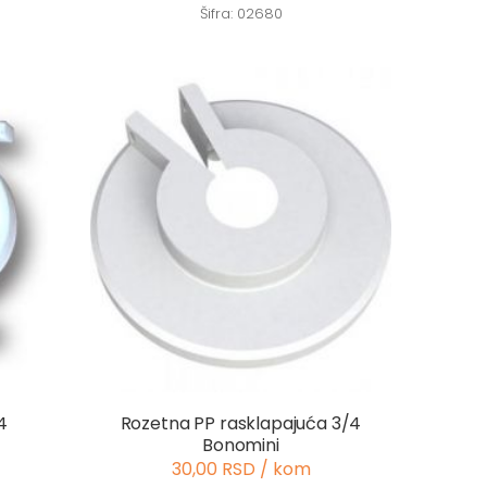
Šifra: 02680
4
Rozetna PP rasklapajuća 3/4
Bonomini
30,00 RSD / kom