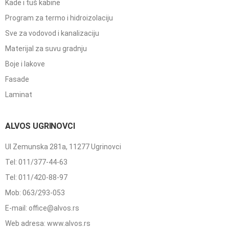
Kade i tuš kabine
Program za termo i hidroizolaciju
Sve za vodovod i kanalizaciju
Materijal za suvu gradnju
Boje i lakove
Fasade
Laminat
ALVOS UGRINOVCI
Ul Zemunska 281a, 11277 Ugrinovci
Tel: 011/377-44-63
Tel: 011/420-88-97
Mob: 063/293-053
E-mail: office@alvos.rs
Web adresa: www.alvos.rs