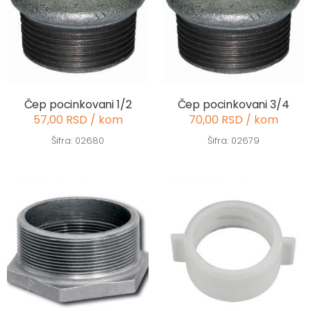
Čep pocinkovani 1/2
Čep pocinkovani 3/4
57,00 RSD / kom
70,00 RSD / kom
Šifra: 02680
Šifra: 02679