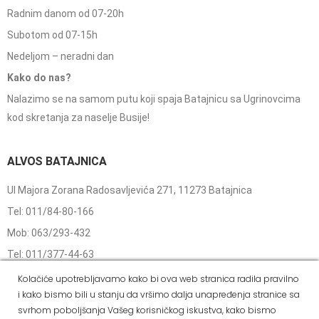
Radnim danom od 07-20h
Subotom od 07-15h
Nedeljom – neradni dan
Kako do nas?
Nalazimo se na samom putu koji spaja Batajnicu sa Ugrinovcima
kod skretanja za naselje Busije!
ALVOS BATAJNICA
Ul Majora Zorana Radosavljevića 271, 11273 Batajnica
Tel: 011/84-80-166
Mob: 063/293-432
Tel: 011/377-44-63
Tel: 011/420-88-97
Kolačiće upotrebljavamo kako bi ova web stranica radila pravilno
i kako bismo bili u stanju da vršimo dalja unapređenja stranice sa
Radnim danom od 07-20h
svrhom poboljšanja Vašeg korisničkog iskustva, kako bismo
Subotom od 07-15h