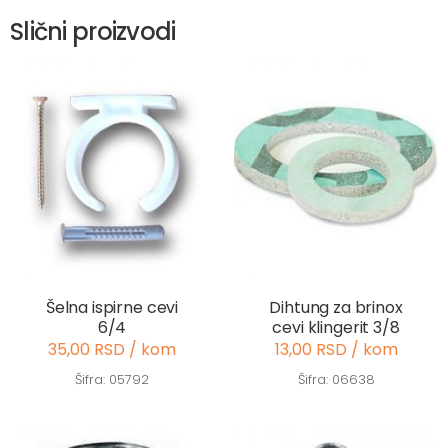
Slični proizvodi
Šelna ispirne cevi
Dihtung za brinox
6/4
cevi klingerit 3/8
35,00 RSD / kom
13,00 RSD / kom
Šifra: 05792
Šifra: 06638