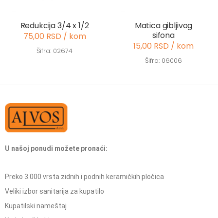
Redukcija 3/4 x 1/2
Matica gibljivog
sifona
75,00 RSD / kom
15,00 RSD / kom
Šifra: 02674
Šifra: 06006
U našoj ponudi možete pronaći:
Preko 3.000 vrsta zidnih i podnih keramičkih pločica
Veliki izbor sanitarija za kupatilo
Kupatilski nameštaj