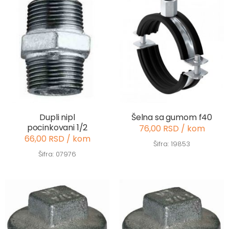
Dupli nipl
Šelna sa gumom f40
pocinkovani 1/2
76,00 RSD / kom
66,00 RSD / kom
Šifra: 19853
Šifra: 07976