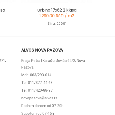
asa
Urbino 17x62 2 klasa
1.290,00 RSD / m2
Šifra: 25661
ALVOS NOVA PAZOVA
271,
Kralja Petra I Karađorđevića 62/2, Nova
Pazova
Mob: 063/293-014
Tel: 011/377-44-63
Tel: 011/420-88-97
novapazova@alvos.rs
Radnim danom od 07-20h
Subotom od 07-15h