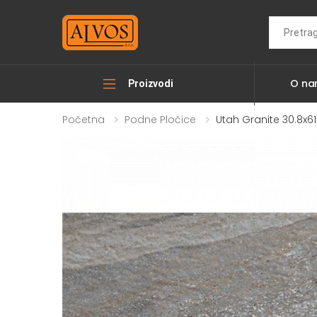
Search
O n
Proizvodi
Početna
Podne Pločice
Utah Granite 30.8x61