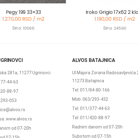
Pegy 199 33×33
Iroko Grigio 17x62 2 kl
1.270,00 RSD / m2
1.190,00 RSD / m2
Šifra: 10586
Šifra: 24590
UGRINOVCI
ALVOS BATAJNICA
ka 281a, 11277 Ugrinovci
Ul Majora Zorana Radosavljevića 
11273 Batajnica
377-44-63
Tel: 011/84-80-166
420-88-97
Mob: 063/293-432
/293-053
Tel: 011/377-44-63
ffice@alvos.rs
Tel: 011/420-88-97
a: www.alvos.rs
Radnim danom od 07-20h
anom od 07-20h
Subotom od 07-15h
od 07-15h