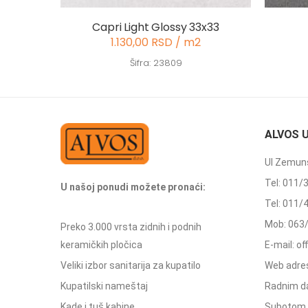
Capri Light Glossy 33x33
1.130,00 RSD / m2
Šifra: 23809
ALVOS 
Ul Zemuns
Tel: 011/
U našoj ponudi možete pronaći:
Tel: 011/
Mob: 063
Preko 3.000 vrsta zidnih i podnih
keramičkih pločica
E-mail: o
Veliki izbor sanitarija za kupatilo
Web adres
Kupatilski nameštaj
Radnim d
Kade i tuš kabine
Subotom 