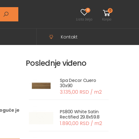
0
0
Lista želja
Korpa
Kontakt
Poslednje viđeno
Spa Decor Cuero
30x90
3.135,00 RSD / m2
oguće je
PS800 White Satin
Rectified 29.8x59.8
1.890,00 RSD / m2