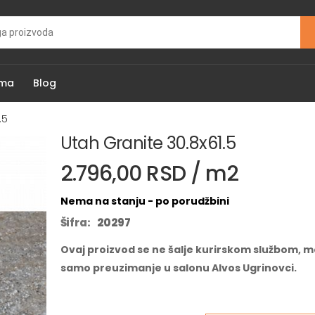
ama
Blog
.5
Utah Granite 30.8x61.5
2.796,00 RSD / m2
Nema na stanju - po porudžbini
Šifra:
20297
Ovaj proizvod se ne šalje kurirskom službom, m
samo preuzimanje u salonu Alvos Ugrinovci.