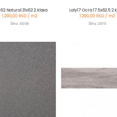
 62 Natural 31x62 2 klasa
Laly17 Ocra 17.5x62.5 2 
1.290,00 RSD / m2
1.290,00 RSD / m2
Šifra: 31038
Šifra: 29711