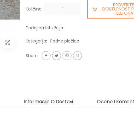
PROVERITE
Količina:
DOSTUPNOST P
TELEFONA
Dodaj na listu želja
Kategorija:
Podne pločice
Share:
Informacije O Dostavi
Ocene I Koment