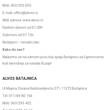
Mob: 063/293-053
E-mail: office@alvos.rs
Web adresa: www.alvos.rs
Radnim danom od 07-20h
Subotom od 07-15h
Nedeljom – neradni dan
Kako do nas?
Nalazimo se na samom putu koji spaja Batajnicu sa Ugrinovcima
kod skretanja za naselje Busije!
ALVOS BATAJNICA
Ul Majora Zorana Radosavljevića 271, 11273 Batajnica
Tel: 011/84-80-166
Mob: 063/293-432