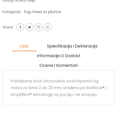
Dodaj na listu želja
Kategorija:
Fug masa za pločice
Share:
Opis
Specifikacija I Deklaracija
Informacije O Dostavi
Ocene I Komentari
Poboljšana, brza i brzosušiva, vodootporna fug
masa za širine 2 do 20 mm, izrađena po BioBlock® i
DropEffect® tehnologiji, ne pucaju i ne stvaraju.