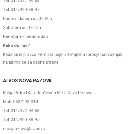
Tel: 011/377-44-63
Tel: 011/420-88-97
Radnim danom od 07-20h
Subotom od 07-15h
Nedeljom – neradni dan
Kako do nas?
Kada se iz pravca Zemuna udje u Batajnicu i prodje nadvoznjak,
nalazimo se sa desne strane.
ALVOS NOVA PAZOVA
Kralja Petra I Karađorđevića 62/2, Nova Pazova
Mob: 063/293-014
Tel: 011/377-44-63
Tel: 011/420-88-97
novapazova@alvos.rs