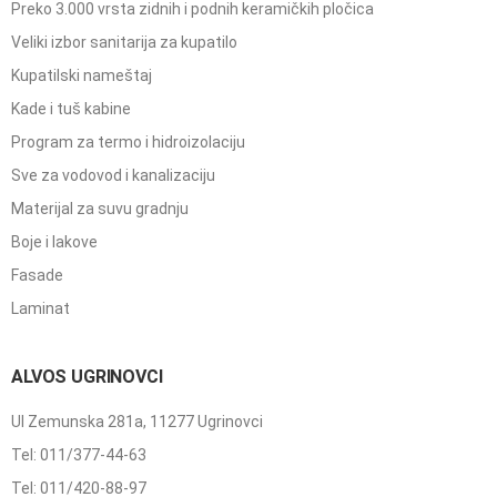
Preko 3.000 vrsta zidnih i podnih keramičkih pločica
Veliki izbor sanitarija za kupatilo
Kupatilski nameštaj
Kade i tuš kabine
Program za termo i hidroizolaciju
Sve za vodovod i kanalizaciju
Materijal za suvu gradnju
Boje i lakove
Fasade
Laminat
ALVOS UGRINOVCI
Ul Zemunska 281a, 11277 Ugrinovci
Tel: 011/377-44-63
Tel: 011/420-88-97