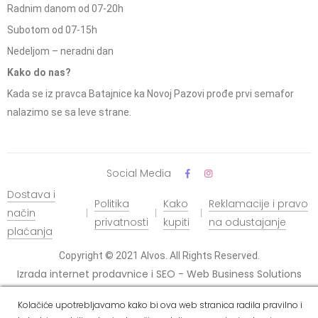
Radnim danom od 07-20h
Subotom od 07-15h
Nedeljom – neradni dan
Kako do nas?
Kada se iz pravca Batajnice ka Novoj Pazovi prođe prvi semafor
nalazimo se sa leve strane.
Social Media
Dostava i
Politika
Kako
Reklamacije i pravo
način
privatnosti
kupiti
na odustajanje
plaćanja
Copyright © 2021 Alvos. All Rights Reserved.
Izrada internet prodavnice i SEO - Web Business Solutions
Kolačiće upotrebljavamo kako bi ova web stranica radila pravilno i