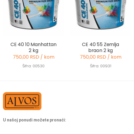
CE 40 10 Manhattan
CE 40 55 Zemlja
2 kg
braon 2 kg
750,00 RSD / kom
750,00 RSD / kom
Šifra: 00530
Šifra: 00931
U našoj ponudi možete pronaći: