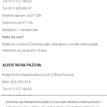
Tel: 011/377-44-63
Tel: 011/420-88-97
Radnim danom od 07-20h
Subotom od 07-15h
Nedeljom – neradni dan
Kako do nas?
Kada se iz pravca Zemuna udje u Batajnicu i prodje nadvoznjak,
nalazimo se sa desne strane.
ALVOS NOVA PAZOVA
Kralja Petra I Karađorđevića 62/2, Nova Pazova
Mob: 063/293-014
Tel: 011/377-44-63
Tel: 011/420-88-97
Kolačiće upotrebljavamo kako bi ova web stranica radila pravilno i
novapazova@alvos.rs