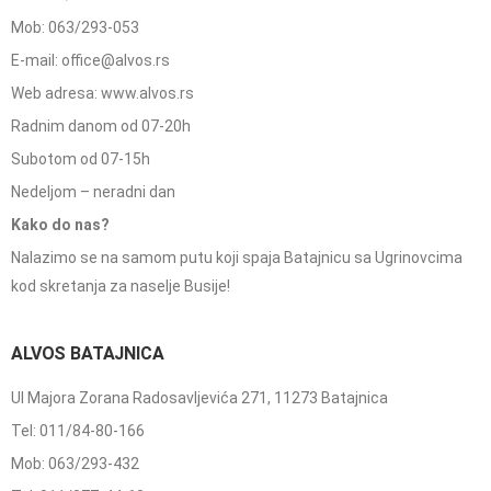
Mob: 063/293-053
E-mail: office@alvos.rs
Web adresa: www.alvos.rs
Radnim danom od 07-20h
Subotom od 07-15h
Nedeljom – neradni dan
Kako do nas?
Nalazimo se na samom putu koji spaja Batajnicu sa Ugrinovcima
kod skretanja za naselje Busije!
ALVOS BATAJNICA
Ul Majora Zorana Radosavljevića 271, 11273 Batajnica
Tel: 011/84-80-166
Mob: 063/293-432