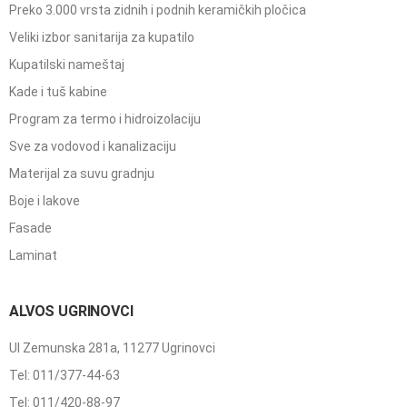
Preko 3.000 vrsta zidnih i podnih keramičkih pločica
Veliki izbor sanitarija za kupatilo
Kupatilski nameštaj
Kade i tuš kabine
Program za termo i hidroizolaciju
Sve za vodovod i kanalizaciju
Materijal za suvu gradnju
Boje i lakove
Fasade
Laminat
ALVOS UGRINOVCI
Ul Zemunska 281a, 11277 Ugrinovci
Tel: 011/377-44-63
Tel: 011/420-88-97