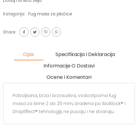
Dodaj na listu želja
Kategorija:
Fug masa za pločice
Share:
Opis
Specifikacija I Deklaracija
Informacije O Dostavi
Ocene I Komentari
Poboljšana, brza i brzosušiva, vodootporna fug
masa za širine 2 do 20 mm, izrađena po BioBlock® i
DropEffect® tehnologiji, ne pucaju i ne stvaraju.