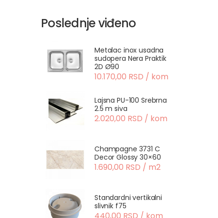
Poslednje viđeno
Metalac inox usadna
sudopera Nera Praktik
2D Ø90
10.170,00 RSD / kom
Lajsna PU-100 Srebrna
2.5 m siva
2.020,00 RSD / kom
Champagne 3731 C
Decor Glossy 30×60
1.690,00 RSD / m2
Standardni vertikalni
slivnik f75
440,00 RSD / kom