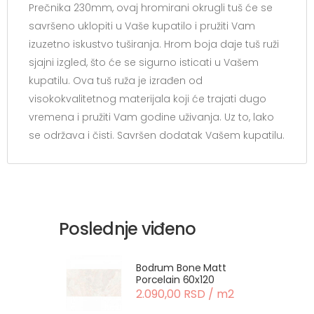
Prečnika 230mm, ovaj hromirani okrugli tuš će se
savršeno uklopiti u Vaše kupatilo i pružiti Vam
izuzetno iskustvo tuširanja. Hrom boja daje tuš ruži
sjajni izgled, što će se sigurno isticati u Vašem
kupatilu. Ova tuš ruža je izrađen od
visokokvalitetnog materijala koji će trajati dugo
vremena i pružiti Vam godine uživanja. Uz to, lako
se održava i čisti. Savršen dodatak Vašem kupatilu.
Poslednje viđeno
Bodrum Bone Matt
Porcelain 60x120
2.090,00 RSD / m2