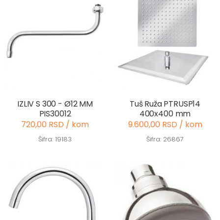
IZLIV S 300 - Ø12 MM
Tuš Ruža PTRUSP14
PIS30012
400x400 mm
720,00 RSD / kom
9.600,00 RSD / kom
Šifra: 19183
Šifra: 26867