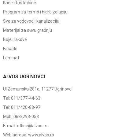
Kade i tuš kabine
Program za termo i hidroizolaciju
Sve za vodovod i kanalizaciju
Materijal za suvu gradnju
Boje i lakove
Fasade
Laminat
ALVOS UGRINOVCI
Ul Zemunska 281a, 11277 Ugrinovci
Tel: 011/377-44-63
Tel: 011/420-88-97
Mob: 063/293-053
E-mail: office@alvos.rs
Web adresa: www.alvos.rs