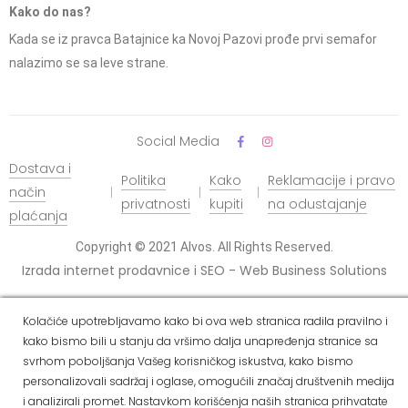
Kako do nas?
Kada se iz pravca Batajnice ka Novoj Pazovi prođe prvi semafor
nalazimo se sa leve strane.
Social Media
Dostava i
Politika
Kako
Reklamacije i pravo
način
privatnosti
kupiti
na odustajanje
plaćanja
Copyright © 2021 Alvos. All Rights Reserved.
Izrada internet prodavnice i SEO - Web Business Solutions
Kolačiće upotrebljavamo kako bi ova web stranica radila pravilno i
kako bismo bili u stanju da vršimo dalja unapređenja stranice sa
svrhom poboljšanja Vašeg korisničkog iskustva, kako bismo
personalizovali sadržaj i oglase, omogućili značaj društvenih medija
i analizirali promet. Nastavkom korišćenja naših stranica prihvatate