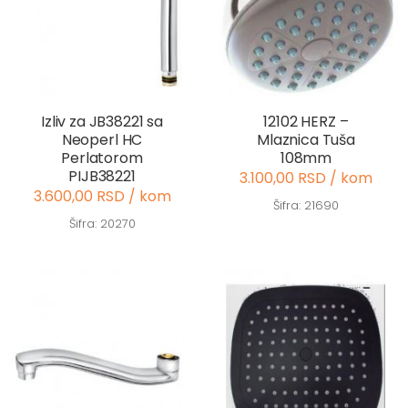
Izliv za JB38221 sa
12102 HERZ –
Neoperl HC
Mlaznica Tuša
Perlatorom
108mm
PIJB38221
3.100,00 RSD / kom
3.600,00 RSD / kom
Šifra: 21690
Šifra: 20270