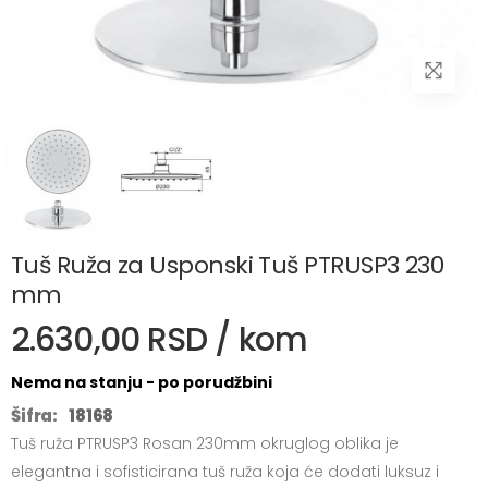
Tuš Ruža za Usponski Tuš PTRUSP3 230
mm
2.630,00 RSD / kom
Nema na stanju - po porudžbini
Šifra:
18168
Tuš ruža PTRUSP3 Rosan 230mm okruglog oblika je
elegantna i sofisticirana tuš ruža koja će dodati luksuz i