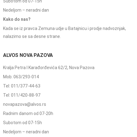
Subotom od 07-15h
Nedeljom – neradni dan
Kako do nas?
Kada se iz pravca Zemuna udje u Batajnicu i prodje nadvoznjak,
nalazimo se sa desne strane.
ALVOS NOVA PAZOVA
Kralja Petra I Karađorđevića 62/2, Nova Pazova
Mob: 063/293-014
Tel: 011/377-44-63
Tel: 011/420-88-97
novapazova@alvos.rs
Radnim danom od 07-20h
Subotom od 07-15h
Nedeljom – neradni dan