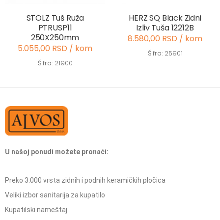
STOLZ Tuš Ruža
HERZ SQ Black Zidni
PTRUSP11
Izliv Tuša 12212B
250X250mm
8.580,00 RSD / kom
5.055,00 RSD / kom
Šifra: 25901
Šifra: 21900
U našoj ponudi možete pronaći:
Preko 3.000 vrsta zidnih i podnih keramičkih pločica
Veliki izbor sanitarija za kupatilo
Kupatilski nameštaj