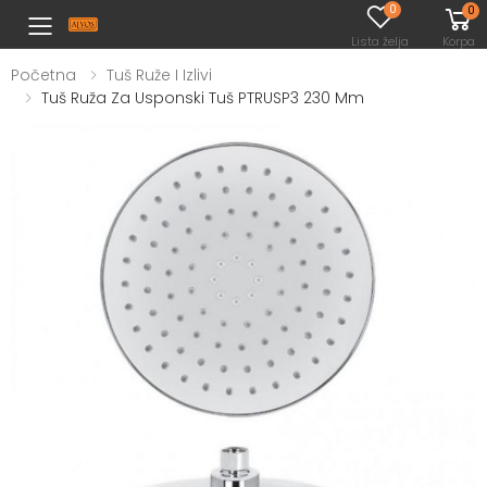
0
0
Toggle mobile menu
Lista želja
Korpa
Početna
Tuš Ruže I Izlivi
Tuš Ruža Za Usponski Tuš PTRUSP3 230 Mm