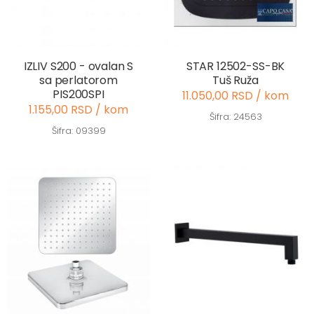
IZLIV S200 - ovalan S
STAR 12502-SS-BK
sa perlatorom
Tuš Ruža
PIS200SPI
11.050,00 RSD / kom
1.155,00 RSD / kom
Šifra: 24563
Šifra: 09399