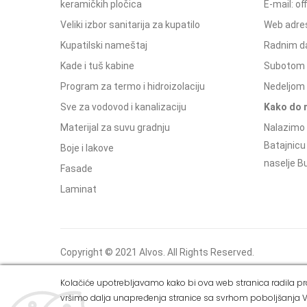
keramičkih pločica
E-mail: o
Veliki izbor sanitarija za kupatilo
Web adres
Kupatilski nameštaj
Radnim d
Kade i tuš kabine
Subotom 
Program za termo i hidroizolaciju
Nedeljom 
Sve za vodovod i kanalizaciju
Kako do 
Materijal za suvu gradnju
Nalazimo 
Batajnicu
Boje i lakove
naselje Bu
Fasade
Laminat
Copyright © 2021 Alvos. All Rights Reserved.
Izrada internet prodavnice i SEO - Web Business
Kolačiće upotrebljavamo kako bi ova web stranica radila pra
Solutions
vršimo dalja unapređenja stranice sa svrhom poboljšanja V