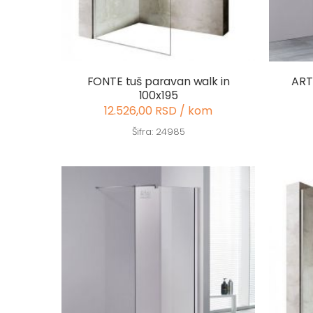
FONTE tuš paravan walk in
ART
100x195
12.526,00 RSD / kom
Šifra: 24985