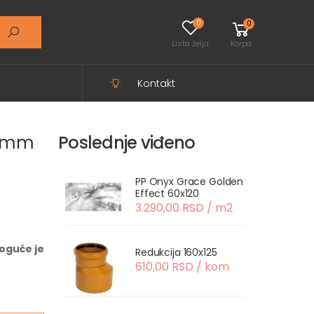
0
0
Lista želja
Korpa
Kontakt
 6mm
Poslednje viđeno
PP Onyx Grace Golden
Effect 60x120
3.290,00 RSD / m2
oguće je
Redukcija 160x125
610,00 RSD / kom