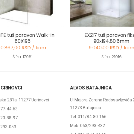
TE tuš paravan Walk-In
EX217 tuš paravan fiks
80X195
90x194,80 6mm
10.867,00 RSD / kom
9.040,00 RSD / ko
Šifra: 17981
Šifra: 21916
UGRINOVCI
ALVOS BATAJNICA
ka 281a, 11277 Ugrinovci
Ul Majora Zorana Radosavljevića 
11273 Batajnica
377-44-63
Tel: 011/84-80-166
420-88-97
Mob: 063/293-432
/293-053