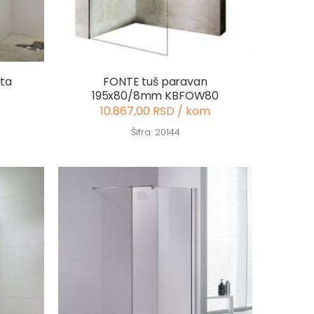
ata
FONTE tuš paravan
195x80/8mm KBFOW80
10.867,00 RSD / kom
Šifra: 20144