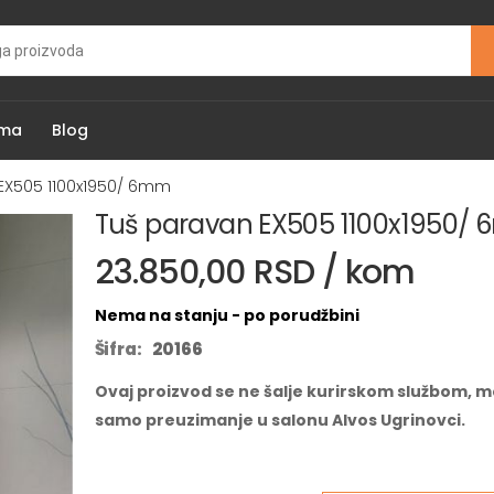
ama
Blog
EX505 1100x1950/ 6mm
Tuš paravan EX505 1100x1950/
23.850,00 RSD / kom
Nema na stanju - po porudžbini
Šifra:
20166
Ovaj proizvod se ne šalje kurirskom službom, m
samo preuzimanje u salonu Alvos Ugrinovci.