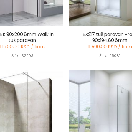
EK 90x200 8mm Walk in
EX217 tuš paravan vr
tuš paravan
90x194,80 6mm
11.700,00 RSD / kom
11.590,00 RSD / kom
Šifra: 32503
Šifra: 25081