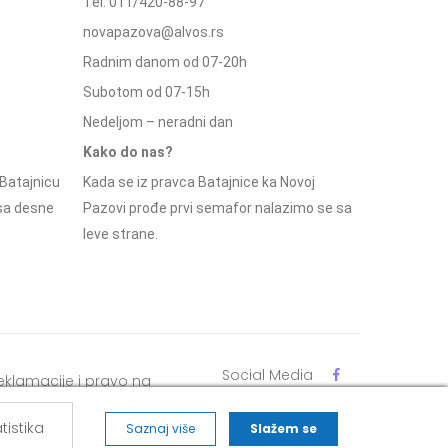
Tel: 011/420-88-97
novapazova@alvos.rs
Radnim danom od 07-20h
Subotom od 07-15h
Nedeljom – neradni dan
Kako do nas?
Batajnicu
Kada se iz pravca Batajnice ka Novoj
 sa desne
Pazovi prođe prvi semafor nalazimo se sa
leve strane.
Social Media
eklamacije i pravo na
dustajanje
tistika
Saznaj više
Slažem se