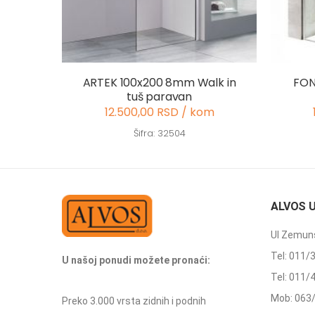
ARTEK 100x200 8mm Walk in
FON
tuš paravan
12.500,00 RSD / kom
Šifra: 32504
ALVOS 
Ul Zemuns
Tel: 011/
U našoj ponudi možete pronaći:
Tel: 011/
Mob: 063
Preko 3.000 vrsta zidnih i podnih