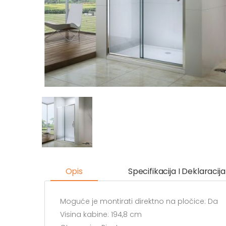
Opis
Specifikacija I Deklaracija
Moguće je montirati direktno na pločice: Da
Visina kabine: 194,8 cm