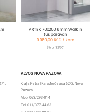
ni
ARTEK 70x200 8mm Walk in
tuš paravan
m
9.980,00 RSD / kom
Šifra: 32501
ALVOS NOVA PAZOVA
271,
Kralja Petra I Karađorđevića 62/2, Nova
Pazova
Mob: 063/293-014
Tel: 011/377-44-63