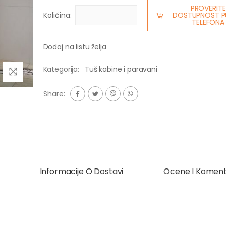
PROVERITE
Količina:
DOSTUPNOST P
TELEFONA
Dodaj na listu želja
Kategorija:
Tuš kabine i paravani
Share:
Informacije O Dostavi
Ocene I Koment