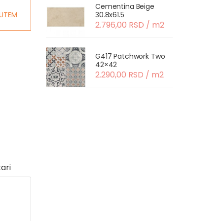
Cementina Beige
UTEM
30.8x61.5
2.796,00 RSD / m2
G417 Patchwork Two
42×42
2.290,00 RSD / m2
ari