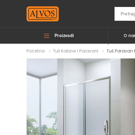
Search
O n
Proizvodi
Početna
Tuš Kabine I Paravani
Tuš Paravan 