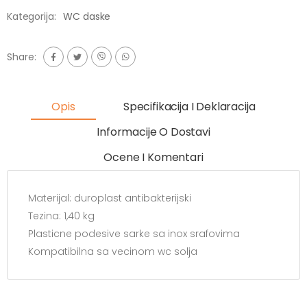
Kategorija:
WC daske
Share:
Opis
Specifikacija I Deklaracija
Informacije O Dostavi
Ocene I Komentari
Materijal: duroplast antibakterijski
Tezina: 1,40 kg
Plasticne podesive sarke sa inox srafovima
Kompatibilna sa vecinom wc solja