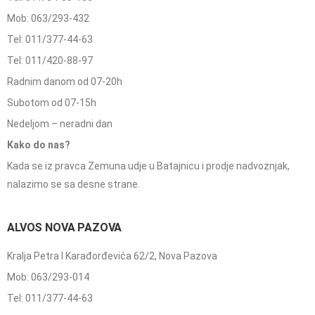
Mob: 063/293-432
Tel: 011/377-44-63
Tel: 011/420-88-97
Radnim danom od 07-20h
Subotom od 07-15h
Nedeljom – neradni dan
Kako do nas?
Kada se iz pravca Zemuna udje u Batajnicu i prodje nadvoznjak,
nalazimo se sa desne strane.
ALVOS NOVA PAZOVA
Kralja Petra I Karađorđevića 62/2, Nova Pazova
Mob: 063/293-014
Tel: 011/377-44-63