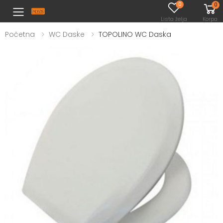
0
0
Toggle mobile menu
Lista želja
Korpa
Početna
WC Daske
TOPOLINO WC Daska