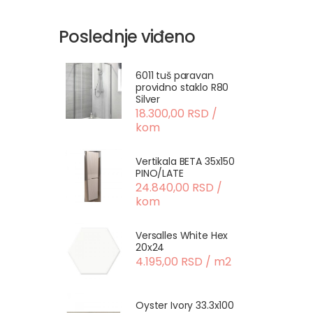
Poslednje viđeno
6011 tuš paravan
providno staklo R80
Silver
18.300,00 RSD /
kom
Vertikala BETA 35x150
PINO/LATE
24.840,00 RSD /
kom
Versalles White Hex
20x24
4.195,00 RSD / m2
Oyster Ivory 33.3x100