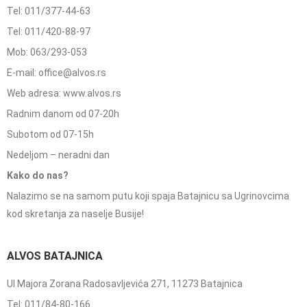
Tel: 011/377-44-63
Tel: 011/420-88-97
Mob: 063/293-053
E-mail: office@alvos.rs
Web adresa: www.alvos.rs
Radnim danom od 07-20h
Subotom od 07-15h
Nedeljom – neradni dan
Kako do nas?
Nalazimo se na samom putu koji spaja Batajnicu sa Ugrinovcima
kod skretanja za naselje Busije!
ALVOS BATAJNICA
Ul Majora Zorana Radosavljevića 271, 11273 Batajnica
Tel: 011/84-80-166