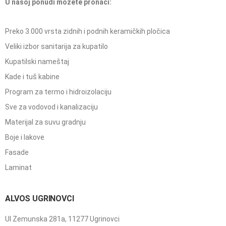
U našoj ponudi možete pronaći:
Preko 3.000 vrsta zidnih i podnih keramičkih pločica
Veliki izbor sanitarija za kupatilo
Kupatilski nameštaj
Kade i tuš kabine
Program za termo i hidroizolaciju
Sve za vodovod i kanalizaciju
Materijal za suvu gradnju
Boje i lakove
Fasade
Laminat
ALVOS UGRINOVCI
Ul Zemunska 281a, 11277 Ugrinovci