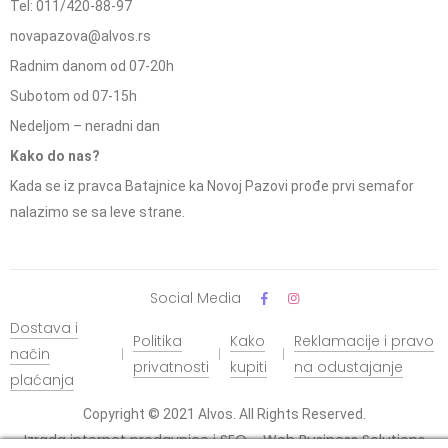
Tel: 011/420-88-97
novapazova@alvos.rs
Radnim danom od 07-20h
Subotom od 07-15h
Nedeljom – neradni dan
Kako do nas?
Kada se iz pravca Batajnice ka Novoj Pazovi prođe prvi semafor
nalazimo se sa leve strane.
Social Media
Dostava i
Politika
Kako
Reklamacije i pravo
način
privatnosti
kupiti
na odustajanje
plaćanja
Copyright © 2021 Alvos. All Rights Reserved.
Izrada internet prodavnice i SEO - Web Business Solutions